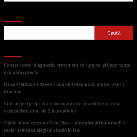
Caută
Caută
Articole recente
Cancer rectal: diagnostic, tratament chirurgical și importanța
evaluării corecte
De ce Maltipoo a devenit una dintre cele mai dorite rase în
România
Cum alegi o proprietate premium într-una dintre cele mai
exclusiviste zone ale Bucureștiului
Opinii modele despre Viva Diva – unde găsești informațiile
reale înainte să alegi un studio în Iași