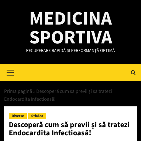
Skip
MEDICINA
to
content
SPORTIVA
RECUPERARE RAPIDĂ ȘI PERFORMANȚĂ OPTIMĂ
Primary
Menu
Prima pagină
»
Descoperă cum să previi și să tratezi
Endocardita Infectioasă!
Diverse
Stiai ca
Descoperă cum să previi și să tratezi
Endocardita Infectioasă!