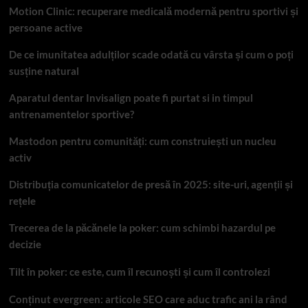
Motion Clinic: recuperare medicală modernă pentru sportivi și
persoane active
De ce imunitatea adulților scade odată cu vârsta și cum o poți
susține natural
Aparatul dentar Invisalign poate fi purtat si in timpul
antrenamentelor sportive?
Mastodon pentru comunități: cum construiești un nucleu
activ
Distribuția comunicatelor de presă în 2025: site-uri, agenții și
rețele
Trecerea de la păcănele la poker: cum schimbi hazardul pe
decizie
Tilt în poker: ce este, cum îl recunoști și cum îl controlezi
Conținut evergreen: articole SEO care aduc trafic ani la rând