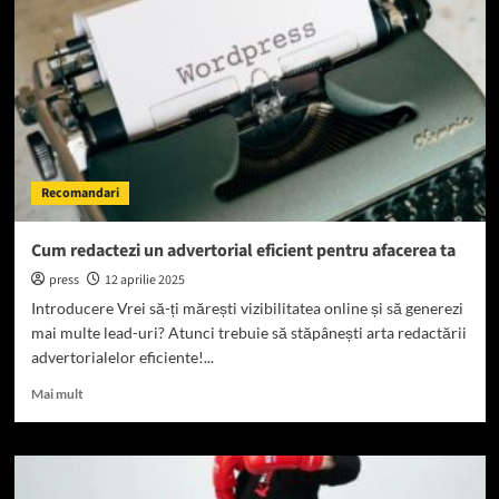
–
O
oază
liniștită
în
apropierea
Deltei
Recomandari
Cum redactezi un advertorial eficient pentru afacerea ta
press
12 aprilie 2025
Introducere Vrei să-ți mărești vizibilitatea online și să generezi
mai multe lead-uri? Atunci trebuie să stăpânești arta redactării
advertorialelor eficiente!...
Read
Mai mult
more
about
Cum
redactezi
un