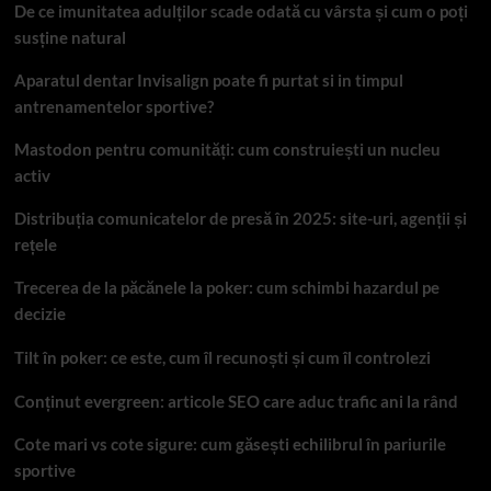
De ce imunitatea adulților scade odată cu vârsta și cum o poți
susține natural
Aparatul dentar Invisalign poate fi purtat si in timpul
antrenamentelor sportive?
Mastodon pentru comunități: cum construiești un nucleu
activ
Distribuția comunicatelor de presă în 2025: site-uri, agenții și
rețele
Trecerea de la păcănele la poker: cum schimbi hazardul pe
decizie
Tilt în poker: ce este, cum îl recunoști și cum îl controlezi
Conținut evergreen: articole SEO care aduc trafic ani la rând
Cote mari vs cote sigure: cum găsești echilibrul în pariurile
sportive