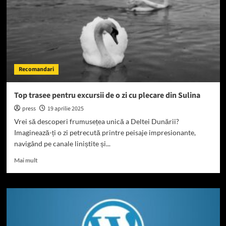
pentru
un
sezon
sănătos
și
fericit
Recomandari
Top trasee pentru excursii de o zi cu plecare din Sulina
press
19 aprilie 2025
Vrei să descoperi frumusețea unică a Deltei Dunării?
Imaginează-ți o zi petrecută printre peisaje impresionante,
navigând pe canale liniștite și...
Read
Mai mult
more
about
Top
trasee
pentru
excursii
de