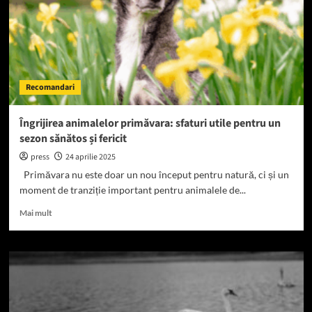
Recomandari
Îngrijirea animalelor primăvara: sfaturi utile pentru un
sezon sănătos și fericit
press
24 aprilie 2025
Primăvara nu este doar un nou început pentru natură, ci și un
moment de tranziție important pentru animalele de...
Read
Mai mult
more
about
Îngrijirea
animalelor
primăvara:
sfaturi
utile