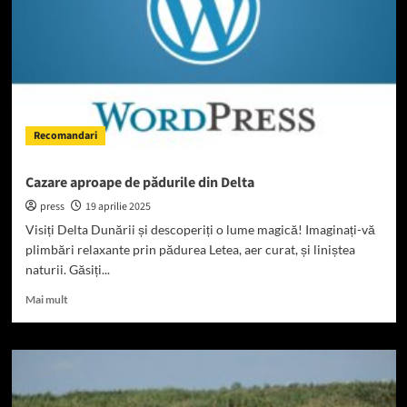
o
zi
cu
plecare
din
Sulina
Recomandari
Cazare aproape de pădurile din Delta
press
19 aprilie 2025
Visiți Delta Dunării și descoperiți o lume magică! Imaginați-vă
plimbări relaxante prin pădurea Letea, aer curat, și liniștea
naturii. Găsiți...
Read
Mai mult
more
about
Cazare
aproape
de
pădurile