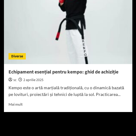
advertorial
eficient
pentru
afacerea
ta
Diverse
Echipament esențial pentru kempo: ghid de achiziție
sc
2 aprilie 2025
Kempo este o artă marțială tradițională, cu o dinamică bazată
pe lovituri, proiectări și tehnici de luptă la sol. Practicarea...
Read
Mai mult
more
about
Echipament
esențial
Caută
pentru