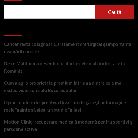
kempo:
ghid
Caută
de
achiziție
Articole recente
Cancer rectal: diagnostic, tratament chirurgical și importanța
evaluării corecte
De ce Maltipoo a devenit una dintre cele mai dorite rase în
România
Cum alegi o proprietate premium într-una dintre cele mai
exclusiviste zone ale Bucureștiului
Opinii modele despre Viva Diva – unde găsești informațiile
reale înainte să alegi un studio în Iași
Motion Clinic: recuperare medicală modernă pentru sportivi și
persoane active