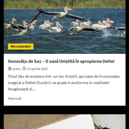
din
Delta
Recomandari
Dunavățu de Sus – O oază liniștită în apropierea Deltei
press
13 aprilie 2025
Visul tău de evadare într-un loc liniștit, aproape de frumusețea
magică a Deltei Dunării, se poate transforma în realitate!
Imaginează-ți:...
Read
Mai mult
more
about
Dunavățu
de
Sus