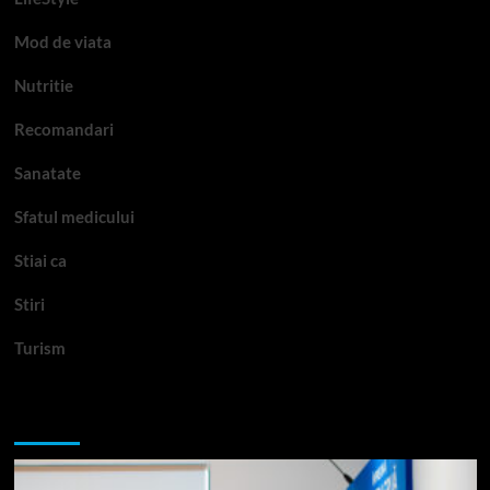
Mod de viata
Nutritie
Recomandari
Sanatate
Sfatul medicului
Stiai ca
Stiri
Turism
Te-ar putea interesa si: