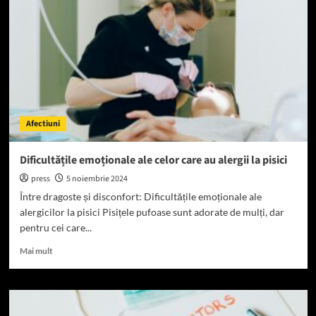
la
pisici
activitățile
zilnice
Afectiuni
Dificultățile emoționale ale celor care au alergii la pisici
press
5 noiembrie 2024
Între dragoste și disconfort: Dificultățile emoționale ale
alergicilor la pisici Pisițele pufoase sunt adorate de mulți, dar
pentru cei care...
Read
Mai mult
more
about
Dificultățile
emoționale
ale