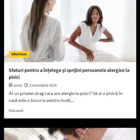
presiunile
sociale
privind
alergia
la
pisici
Afectiuni
Sfaturi pentru a înțelege și sprijini persoanele alergice la
pisici
press
5 noiembrie 2024
Ai un prieten drag care are alergie la pisici? Să ai o pisică în
casă este o bucurie pentru mulți,...
Read
Mai mult
more
about
Sfaturi
pentru
a