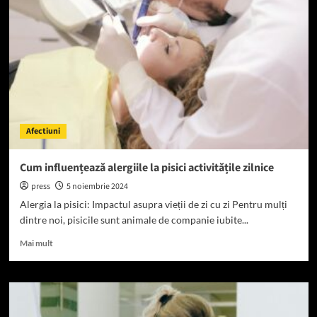
înțelege
și
sprijini
persoanele
alergice
la
pisici
Afectiuni
Cum influențează alergiile la pisici activitățile zilnice
press
5 noiembrie 2024
Alergia la pisici: Impactul asupra vieții de zi cu zi Pentru mulți
dintre noi, pisicile sunt animale de companie iubite...
Read
Mai mult
more
about
Cum
influențează
alergiile