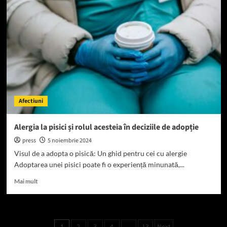
păstrezi
legătura
cu
prietenii
alergici
la
pisici
Afectiuni
Alergia la pisici și rolul acesteia în deciziile de adopție
press
5 noiembrie 2024
Visul de a adopta o pisică: Un ghid pentru cei cu alergie
Adoptarea unei pisici poate fi o experiență minunată,...
Read
Mai mult
more
about
Alergia
la
1
…