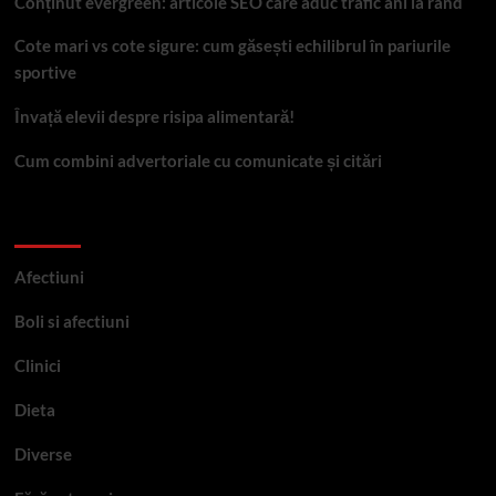
Conținut evergreen: articole SEO care aduc trafic ani la rând
Cote mari vs cote sigure: cum găsești echilibrul în pariurile
sportive
Învață elevii despre risipa alimentară!
Cum combini advertoriale cu comunicate și citări
Categorii
Afectiuni
Boli si afectiuni
Clinici
Dieta
Diverse