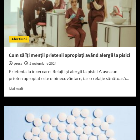
Afectiuni
Cum să îți menții prietenii apropiați având alergii la pisici
press
5 noiembrie 2024
Prietenia la încercare: Relații și alergii la pisici A avea un
prieten apropiat este o binecuvântare, iar o relație sănătoasă...
Read
Mai mult
more
about
Cum
să
îți
menții
prietenii
apropiați