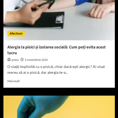
vieții
Afectiuni
Alergia la pisici și izolarea socială: Cum poți evita acest
lucru
press
5 noiembrie 2024
O viață împlinită cu o pisică, chiar dacă ești alergic? Ai visat
mereu să ai o pisică, dar alergia te-a...
Read
Mai mult
more
about
Alergia
la
pisici
și
izolarea