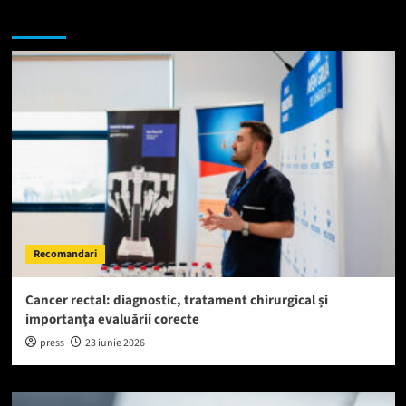
Te-ar putea interesa si:
Recomandari
Cancer rectal: diagnostic, tratament chirurgical și
importanța evaluării corecte
press
23 iunie 2026