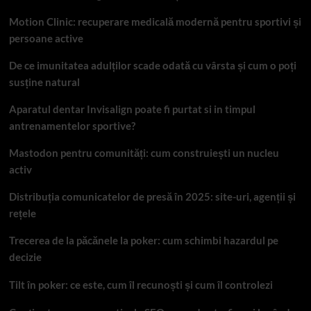
Motion Clinic: recuperare medicală modernă pentru sportivi și
persoane active
De ce imunitatea adulților scade odată cu vârsta și cum o poți
susține natural
Aparatul dentar Invisalign poate fi purtat si in timpul
antrenamentelor sportive?
Mastodon pentru comunități: cum construiești un nucleu
activ
Distribuția comunicatelor de presă în 2025: site-uri, agenții și
rețele
Trecerea de la păcănele la poker: cum schimbi hazardul pe
decizie
Tilt în poker: ce este, cum îl recunoști și cum îl controlezi