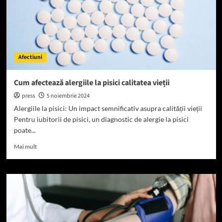
având
alergii
la
pisici
Afectiuni
Cum afectează alergiile la pisici calitatea vieții
press
5 noiembrie 2024
Alergiile la pisici: Un impact semnificativ asupra calității vieții
Pentru iubitorii de pisici, un diagnostic de alergie la pisici
poate...
Read
Mai mult
more
about
Cum
afectează
alergiile
la
pisici
calitatea