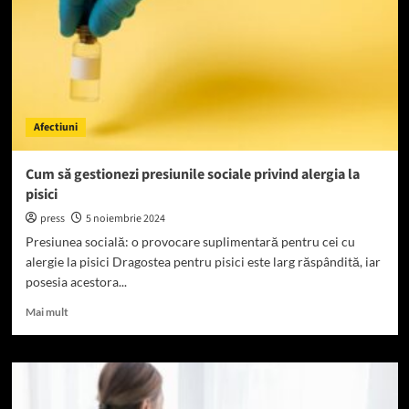
socială:
Cum
poți
evita
acest
lucru
Afectiuni
Cum să gestionezi presiunile sociale privind alergia la
pisici
press
5 noiembrie 2024
Presiunea socială: o provocare suplimentară pentru cei cu
alergie la pisici Dragostea pentru pisici este larg răspândită, iar
posesia acestora...
Read
Mai mult
more
about
Cum
să
gestionezi