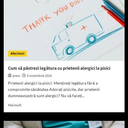
celor
care
au
alergii
la
pisici
Afectiuni
Cum să păstrezi legătura cu prietenii alergici la pisici
press
5 noiembrie 2024
Prietenii alergici la pisici: Mențineți legătura fără a
compromite sănătatea Adorați pisicile, dar prietenii
dumneavoastră sunt alergici? Nu vă faceți...
Read
Mai mult
more
about
Cum
să