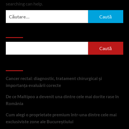
searching can help.
Caută
după:
Caută
Caută
Articole recente
Cancer rectal: diagnostic, tratament chirurgical și
importanța evaluării corecte
De ce Maltipoo a devenit una dintre cele mai dorite rase în
România
Cum alegi o proprietate premium într-una dintre cele mai
exclusiviste zone ale Bucureștiului