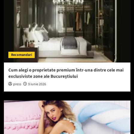
Recomandari
Cum alegi o proprietate premium într-una dintre cele mai
exclusiviste zone ale Bucureștiului
press
9 iunie 2026