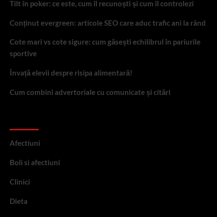
Tilt în poker: ce este, cum îl recunoști și cum îl controlezi
Conținut evergreen: articole SEO care aduc trafic ani la rând
Cote mari vs cote sigure: cum găsești echilibrul în pariurile
sportive
Învață elevii despre risipa alimentară!
Cum combini advertoriale cu comunicate și citări
Categorii
Afectiuni
Boli si afectiuni
Clinici
Dieta