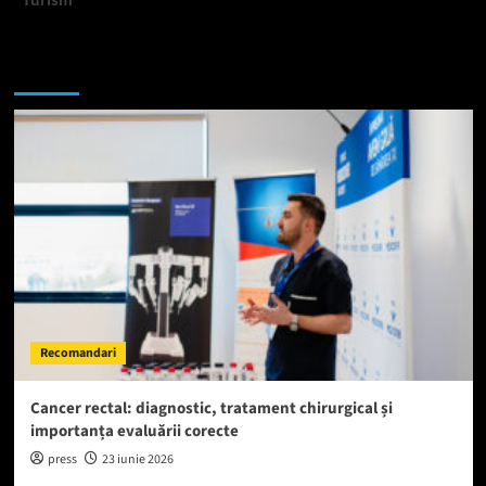
Te-ar putea interesa si:
Recomandari
Cancer rectal: diagnostic, tratament chirurgical și
importanța evaluării corecte
press
23 iunie 2026