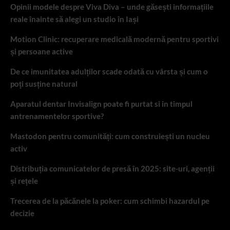
Opinii modele despre Viva Diva – unde găsești informațiile
reale înainte să alegi un studio în Iași
Motion Clinic: recuperare medicală modernă pentru sportivi
și persoane active
De ce imunitatea adulților scade odată cu vârsta și cum o
poți susține natural
Aparatul dentar Invisalign poate fi purtat si in timpul
antrenamentelor sportive?
Mastodon pentru comunități: cum construiești un nucleu
activ
Distribuția comunicatelor de presă în 2025: site-uri, agenții
și rețele
Trecerea de la păcănele la poker: cum schimbi hazardul pe
decizie