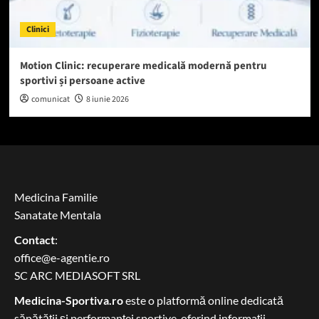
Clinici
Motion Clinic: recuperare medicală modernă pentru
sportivi și persoane active
comunicat
8 iunie 2026
Medicina Familie
Sanatate Mentala
Contact
:
office@e-agentie.ro
SC ARC MEDIASOFT SRL
Medicina-Sportiva.ro
este o platformă online dedicată
sănătății și performanței sportive, oferind informații