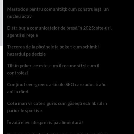
Mastodon pentru comunități: cum construiești un
nucleu activ
Distribuția comunicatelor de presă în 2025: site-uri,
agenții și rețele
Trecerea de la păcănele la poker: cum schimbi
hazardul pe decizie
Tilt în poker: ce este, cum îl recunoști și cum îl
controlezi
Conținut evergreen: articole SEO care aduc trafic
ani la rând
Cote mari vs cote sigure: cum găsești echilibrul în
pariurile sportive
Învață elevii despre risipa alimentară!