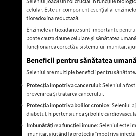
Seleniul joacă un rol crucial în funcțiile biolog
celular. Este un component esențial al enzimelo
tioredoxina reductază.
Enzimele antioxidante sunt importante pentru pr
poate cauza daune celulare și sănătatea umană
funcționarea corectă a sistemului imunitar, ajutâ
Beneficii pentru sănătatea uman
Seleniul are multiple beneficii pentru sănătate
Protecția împotriva cancerului
: Seleniul a fo
prevenirea și tratarea cancerului.
Protecția împotriva bolilor cronice
: Seleniul a
diabetul, hipertensiunea și bolile cardiovascul
Îmbunătățirea funcției imune
: Seleniul este 
imunitar, ajutând la protecția împotriva infecțiil