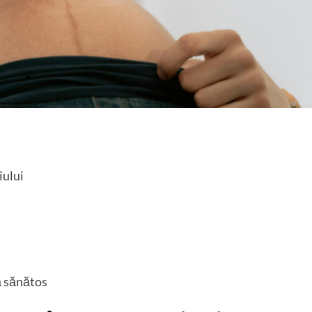
iului
ă sănătos