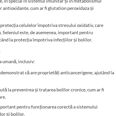
ice, în special în sistemul imunitar și în metabolismul
r antioxidante, cum ar fi glutation peroxidaza și
otecția celulelor împotriva stresului oxidativ, care
. Seleniul este, de asemenea, important pentru
nd la protecția împotriva infecțiilor și bolilor.
ă
a umană, inclusiv:
st demonstrat că are proprietăți anticancerigene, ajutând la
jută la prevenirea și tratarea bolilor cronice, cum ar fi
are.
important pentru funcționarea corectă a sistemului
or și bolilor.