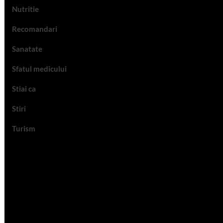
Nutritie
Recomandari
Sanatate
Sfatul medicului
Stiai ca
Stiri
Turism