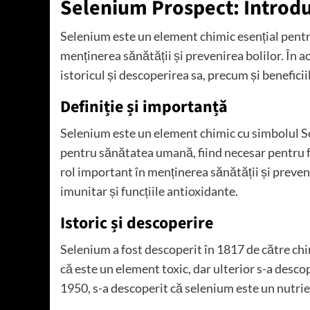
Selenium Prospect: Introdu
Selenium este un element chimic esențial pentr
menținerea sănătății și prevenirea bolilor. În ac
istoricul și descoperirea sa, precum și benefici
Definiție și importanță
Selenium este un element chimic cu simbolul Se
pentru sănătatea umană, fiind necesar pentru 
rol important în menținerea sănătății și preveni
imunitar și funcțiile antioxidante.
Istoric și descoperire
Selenium a fost descoperit în 1817 de către chi
că este un element toxic, dar ulterior s-a desco
1950, s-a descoperit că selenium este un nutrie