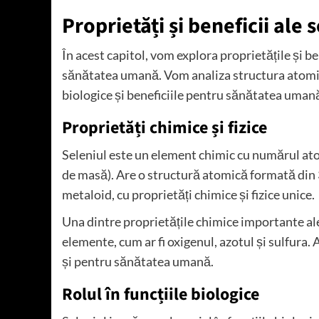
Proprietăți și beneficii ale 
În acest capitol, vom explora proprietățile și b
sănătatea umană. Vom analiza structura atomică ș
biologice și beneficiile pentru sănătatea uman
Proprietăți chimice și fizice
Seleniul este un element chimic cu numărul ato
de masă). Are o structură atomică formată din 3
metaloid, cu proprietăți chimice și fizice unice.
Una dintre proprietățile chimice importante ale
elemente, cum ar fi oxigenul, azotul și sulfura.
și pentru sănătatea umană.
Rolul în funcțiile biologice