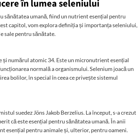
cere în lumea seleniului
u sănătatea umană, fiind un nutrient esențial pentru
est capitol, vom explora definiția și importanța seleniului,
ile sale pentru sănătate.
 și numărul atomic 34. Este un micronutrient esențial
funcționarea normală a organismului. Selenium joacă un
rea bolilor, în special în ceea ce privește sistemul
mistul suedez Jöns Jakob Berzelius. La început, s-a crezut
perit că este esențial pentru sănătatea umană. În anii
nt esențial pentru animale și, ulterior, pentru oameni.