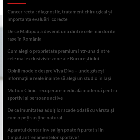
Cancer rectal: diagnostic, tratament chirurgical și
importanța evaluării corecte
De ce Maltipoo a devenit una dintre cele mai dorite
rase în România
Cum alegi o proprietate premium într-una dintre
cele mai exclusiviste zone ale Bucureștiului
Opinii modele despre Viva Diva – unde găsești
informațiile reale înainte să alegi un studio în Iași
Motion Clinic: recuperare medicală modernă pentru
sportivi și persoane active
De ce imunitatea adulților scade odată cu vârsta și
cum o poți susține natural
Aparatul dentar Invisalign poate fi purtat si in
timpul antrenamentelor sportive?