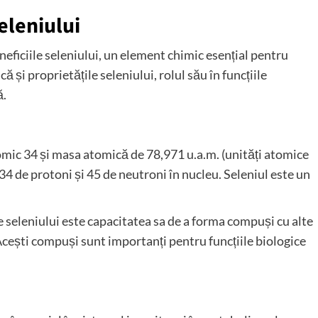
seleniului
eneficiile seleniului, un element chimic esențial pentru
i proprietățile seleniului, rolul său în funcțiile
ă.
mic 34 și masa atomică de 78,971 u.a.m. (unități atomice
4 de protoni și 45 de neutroni în nucleu. Seleniul este un
 seleniului este capacitatea sa de a forma compuși cu alte
 Acești compuși sunt importanți pentru funcțiile biologice