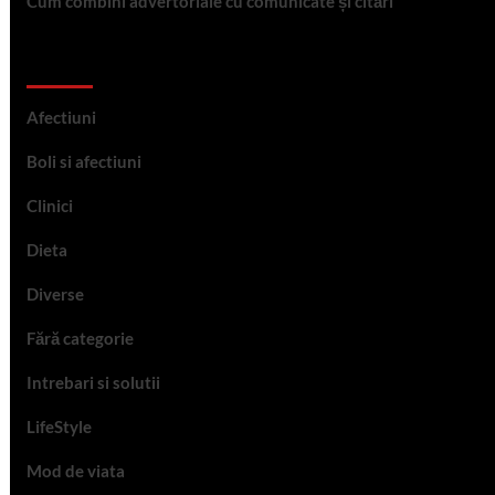
Cum combini advertoriale cu comunicate și citări
Categorii
Afectiuni
Boli si afectiuni
Clinici
Dieta
Diverse
Fără categorie
Intrebari si solutii
LifeStyle
Mod de viata