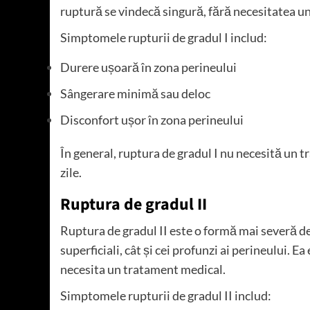
ruptură se vindecă singură, fără necesitatea u
Simptomele rupturii de gradul I includ:
Durere ușoară în zona perineului
Sângerare minimă sau deloc
Disconfort ușor în zona perineului
În general, ruptura de gradul I nu necesită un t
zile.
Ruptura de gradul II
Ruptura de gradul II este o formă mai severă d
superficiali, cât și cei profunzi ai perineului. 
necesita un tratament medical.
Simptomele rupturii de gradul II includ: