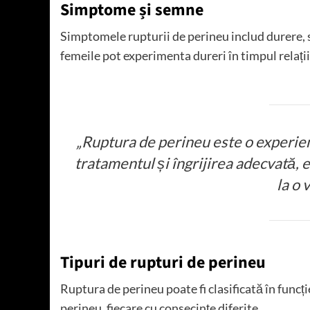
Simptome și semne
Simptomele rupturii de perineu includ durere, 
femeile pot experimenta dureri în timpul relațiil
„Ruptura de perineu este o experie
tratamentul și îngrijirea adecvată, e
la o 
Tipuri de rupturi de perineu
Ruptura de perineu poate fi clasificată în funcț
perineu, fiecare cu consecințe diferite.