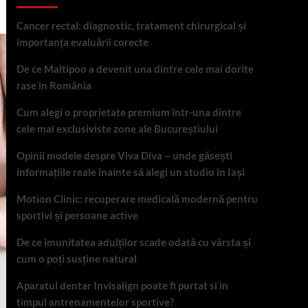
Cancer rectal: diagnostic, tratament chirurgical și
importanța evaluării corecte
De ce Maltipoo a devenit una dintre cele mai dorite
rase în România
Cum alegi o proprietate premium într-una dintre
cele mai exclusiviste zone ale Bucureștiului
Opinii modele despre Viva Diva – unde găsești
informațiile reale înainte să alegi un studio în Iași
Motion Clinic: recuperare medicală modernă pentru
sportivi și persoane active
De ce imunitatea adulților scade odată cu vârsta și
cum o poți susține natural
Aparatul dentar Invisalign poate fi purtat si in
timpul antrenamentelor sportive?