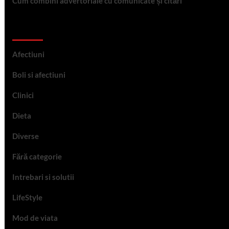
Cum combini advertoriale cu comunicate și citări
Categorii
Afectiuni
Boli si afectiuni
Clinici
Dieta
Diverse
Fără categorie
Intrebari si solutii
LifeStyle
Mod de viata