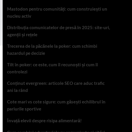
Mastodon pentru comunități: cum construiești un
nucleu activ
Distribuția comunicatelor de presă în 2025: site-uri,
agenții și rețele
Trecerea de la păcănele la poker: cum schimbi
hazardul pe decizie
Tilt în poker: ce este, cum îl recunoști și cum îl
controlezi
Conținut evergreen: articole SEO care aduc trafic
ani la rând
Cote mari vs cote sigure: cum găsești echilibrul în
pariurile sportive
Învață elevii despre risipa alimentară!