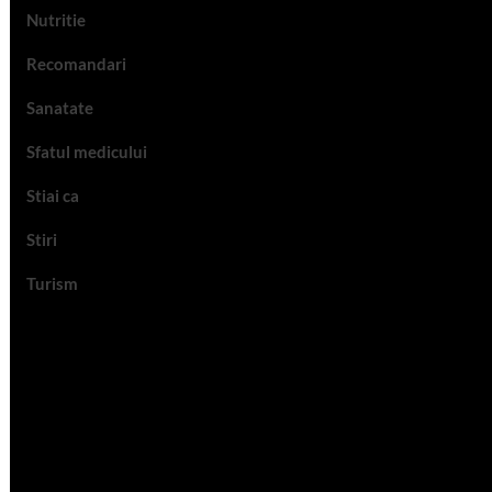
Nutritie
Recomandari
Sanatate
Sfatul medicului
Stiai ca
Stiri
Turism