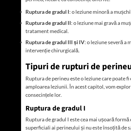
Ruptura de gradul I
: o leziune minoră a mușchil
Ruptura de gradul II
: o leziune mai gravă a muș
tratament medical.
Ruptura de gradul III și IV
: o leziune severă a 
intervenție chirurgicală.
Tipuri de rupturi de perine
Ruptura de perineu este o leziune care poate fi c
amploarea leziunii. În acest capitol, vom explo
consecințele lor.
Ruptura de gradul I
Ruptura de gradul I este cea mai ușoară formă 
superficiali ai perineului și nu este însoțită d