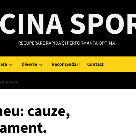
CINA SPO
RECUPERARE RAPIDĂ ȘI PERFORMANȚĂ OPTIMĂ
iata
Diverse
Recomandari
Contact
tratament.
neu: cauze,
tament.