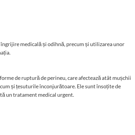
îngrijire medicală și odihnă, precum și utilizarea unor
ația.
e forme de ruptură de perineu, care afectează atât mușchii
recum și țesuturile înconjurătoare. Ele sunt însoțite de
ită un tratament medical urgent.