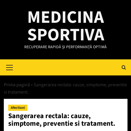
Skip
MEDICINA
to
content
SPORTIVA
RECUPERARE RAPIDĂ ȘI PERFORMANȚĂ OPTIMĂ
Primary
Menu
Prima pagină
»
Sangerarea rectala: cauze, simptome, preventie
si tratament.
Afectiuni
Sangerarea rectala: cauze,
simptome, preventie si tratament.