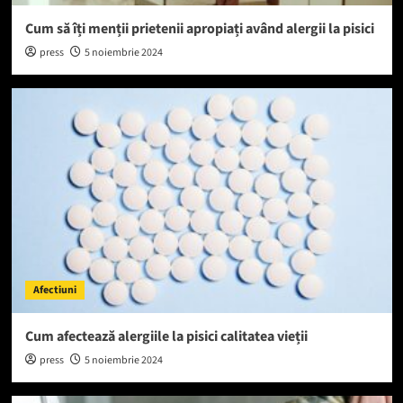
Cum să îți menții prietenii apropiați având alergii la pisici
press
5 noiembrie 2024
Afectiuni
Cum afectează alergiile la pisici calitatea vieții
press
5 noiembrie 2024