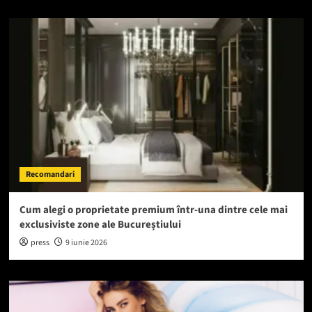
Recomandari
Cum alegi o proprietate premium într-una dintre cele mai
exclusiviste zone ale Bucureștiului
press
9 iunie 2026