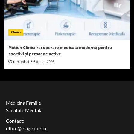
Clinici
Motion Clinic: recuperare medicală modernă pentru
sportivi și persoane active
comunicat
8 iunie 2026
Medicina Familie
Sanatate Mentala
Contact
:
office@e-agentie.ro