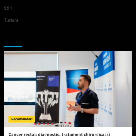
Stiri
Turism
Te-ar putea interesa si:
Recomandari
Cancer rectal: diagnostic, tratament chirurgical și