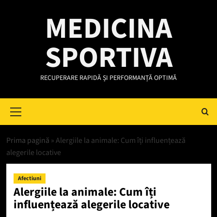
Skip
MEDICINA
to
content
SPORTIVA
RECUPERARE RAPIDĂ ȘI PERFORMANȚĂ OPTIMĂ
Primary
Menu
Prima pagină
»
Alergiile la animale: Cum îți influențează
alegerile locative
Afectiuni
Alergiile la animale: Cum îți
influențează alegerile locative