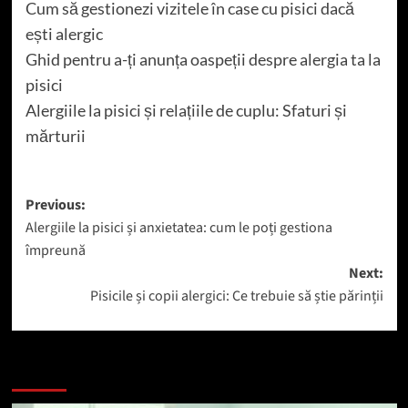
Cum să gestionezi vizitele în case cu pisici dacă
ești alergic
Ghid pentru a-ți anunța oaspeții despre alergia ta la
pisici
Alergiile la pisici și relațiile de cuplu: Sfaturi și
mărturii
Post
Previous:
Alergiile la pisici și anxietatea: cum le poți gestiona
navigation
împreună
Next:
Pisicile și copii alergici: Ce trebuie să știe părinții
Mai mult