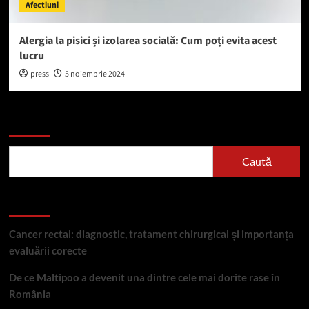
Afectiuni
Alergia la pisici și izolarea socială: Cum poți evita acest
lucru
press
5 noiembrie 2024
Caută
Caută
Articole recente
Cancer rectal: diagnostic, tratament chirurgical și importanța
evaluării corecte
De ce Maltipoo a devenit una dintre cele mai dorite rase în
România