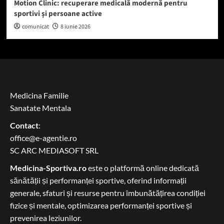
Motion Clinic: recuperare medicală modernă pentru
sportivi și persoane active
comunicat
8 iunie 2026
Medicina Familie
Sanatate Mentala
Contact
:
office@e-agentie.ro
SC ARC MEDIASOFT SRL
Medicina-Sportiva.ro
este o platformă online dedicată
sănătății și performanței sportive, oferind informații
generale, sfaturi și resurse pentru îmbunătățirea condiției
fizice și mentale, optimizarea performanței sportive și
prevenirea leziunilor.