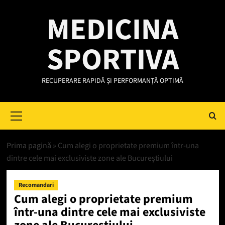
Skip
MEDICINA
to
content
SPORTIVA
RECUPERARE RAPIDĂ ȘI PERFORMANȚĂ OPTIMĂ
Primary
Menu
Prima pagină
»
Cum alegi o proprietate premium într-una
dintre cele mai exclusiviste zone ale Bucureștiului
Recomandari
Cum alegi o proprietate premium
într-una dintre cele mai exclusiviste