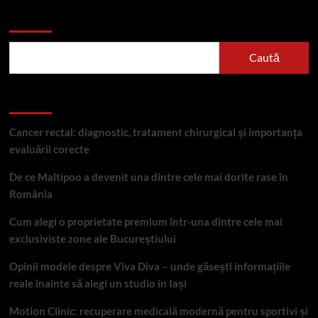
Caută
Caută
Articole recente
Cancer rectal: diagnostic, tratament chirurgical și importanța
evaluării corecte
De ce Maltipoo a devenit una dintre cele mai dorite rase în
România
Cum alegi o proprietate premium într-una dintre cele mai
exclusiviste zone ale Bucureștiului
Opinii modele despre Viva Diva – unde găsești informațiile
reale înainte să alegi un studio în Iași
Motion Clinic: recuperare medicală modernă pentru sportivi și