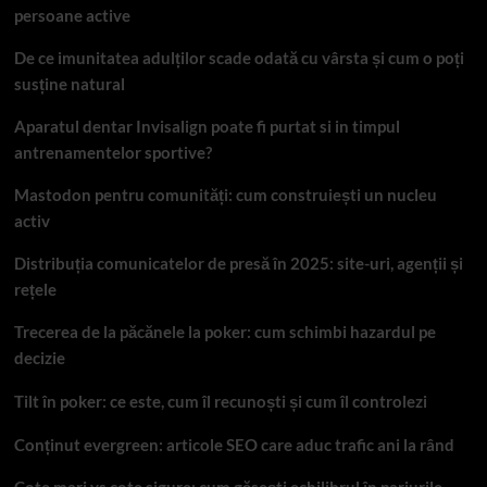
persoane active
De ce imunitatea adulților scade odată cu vârsta și cum o poți
susține natural
Aparatul dentar Invisalign poate fi purtat si in timpul
antrenamentelor sportive?
Mastodon pentru comunități: cum construiești un nucleu
activ
Distribuția comunicatelor de presă în 2025: site-uri, agenții și
rețele
Trecerea de la păcănele la poker: cum schimbi hazardul pe
decizie
Tilt în poker: ce este, cum îl recunoști și cum îl controlezi
Conținut evergreen: articole SEO care aduc trafic ani la rând
Cote mari vs cote sigure: cum găsești echilibrul în pariurile