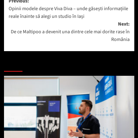
Post
Previous:
Opinii modele despre Viva Diva – unde găsești informațiile
navigation
reale înainte să alegi un studio în Iași
Next:
De ce Maltipoo a devenit una dintre cele mai dorite rase în
România
Mai mult