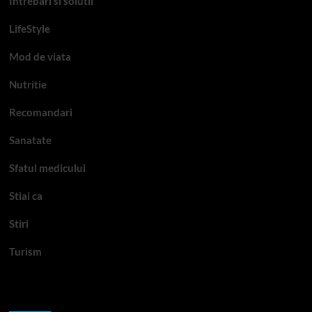
Intrebari si solutii
LifeStyle
Mod de viata
Nutritie
Recomandari
Sanatate
Sfatul medicului
Stiai ca
Stiri
Turism
Te-ar putea interesa si: