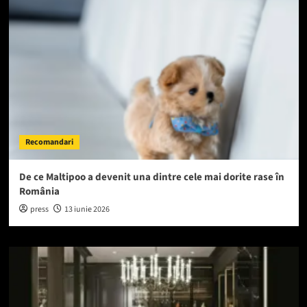
Recomandari
De ce Maltipoo a devenit una dintre cele mai dorite rase în
România
press
13 iunie 2026