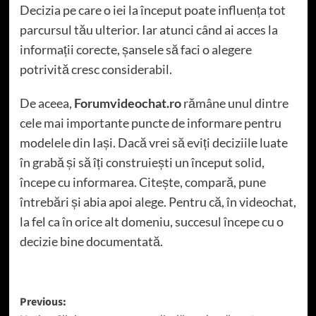
Decizia pe care o iei la început poate influența tot
parcursul tău ulterior. Iar atunci când ai acces la
informații corecte, șansele să faci o alegere
potrivită cresc considerabil.
De aceea,
Forumvideochat.ro
rămâne unul dintre
cele mai importante puncte de informare pentru
modelele din Iași. Dacă vrei să eviți deciziile luate
în grabă și să îți construiești un început solid,
începe cu informarea. Citește, compară, pune
întrebări și abia apoi alege. Pentru că, în videochat,
la fel ca în orice alt domeniu, succesul începe cu o
decizie bine documentată.
Post
Previous: