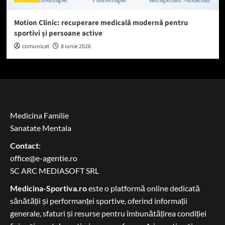
Motion Clinic: recuperare medicală modernă pentru
sportivi și persoane active
comunicat
8 iunie 2026
Medicina Familie
Sanatate Mentala
Contact
:
office@e-agentie.ro
SC ARC MEDIASOFT SRL
Medicina-Sportiva.ro
este o platformă online dedicată
sănătății și performanței sportive, oferind informații
generale, sfaturi și resurse pentru îmbunătățirea condiției