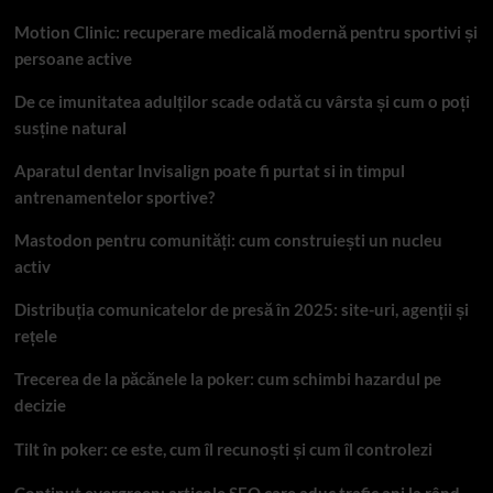
Motion Clinic: recuperare medicală modernă pentru sportivi și
persoane active
De ce imunitatea adulților scade odată cu vârsta și cum o poți
susține natural
Aparatul dentar Invisalign poate fi purtat si in timpul
antrenamentelor sportive?
Mastodon pentru comunități: cum construiești un nucleu
activ
Distribuția comunicatelor de presă în 2025: site-uri, agenții și
rețele
Trecerea de la păcănele la poker: cum schimbi hazardul pe
decizie
Tilt în poker: ce este, cum îl recunoști și cum îl controlezi
Conținut evergreen: articole SEO care aduc trafic ani la rând