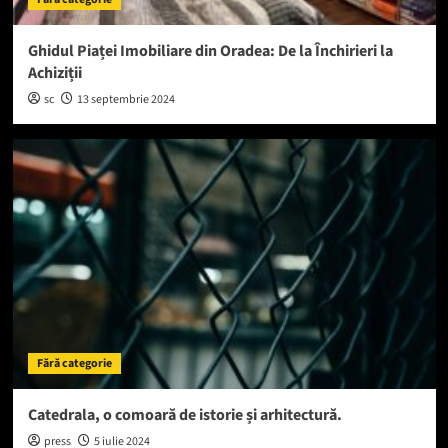
Ghidul Piaței Imobiliare din Oradea: De la Închirieri la
Achiziții
sc
13 septembrie 2024
Fără categorie
Catedrala, o comoară de istorie și arhitectură.
press
5 iulie 2024