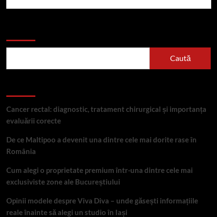
Caută
Caută
Articole recente
Cancer rectal: diagnostic, tratament chirurgical și importanța
evaluării corecte
De ce Maltipoo a devenit una dintre cele mai dorite rase în
România
Cum alegi o proprietate premium într-una dintre cele mai
exclusiviste zone ale Bucureștiului
Opinii modele despre Viva Diva – unde găsești informațiile
reale înainte să alegi un studio în Iași