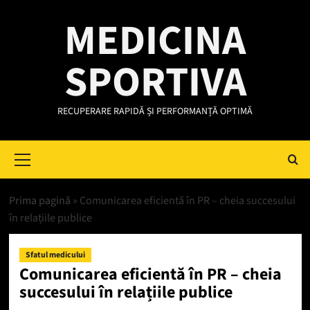
Skip
MEDICINA
to
content
SPORTIVA
RECUPERARE RAPIDĂ ȘI PERFORMANȚĂ OPTIMĂ
Primary
Menu
Prima pagină
»
Comunicarea eficientă în PR – cheia succesului
în relațiile publice
Sfatul medicului
Comunicarea eficientă în PR – cheia
succesului în relațiile publice