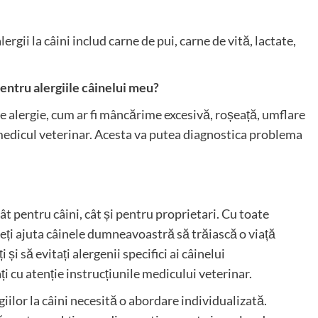
gii la câini includ carne de pui, carne de vită, lactate,
entru alergiile câinelui meu?
alergie, cum ar fi mâncărime excesivă, roșeață, umflare
 medicul veterinar. Acesta va putea diagnostica problema
tât pentru câini, cât și pentru proprietari. Cu toate
eți ajuta câinele dumneavoastră să trăiască o viață
 și să evitați alergenii specifici ai câinelui
i cu atenție instrucțiunile medicului veterinar.
iilor la câini necesită o abordare individualizată.