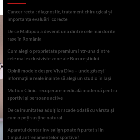
Cancer rectal: diagnostic, tratament chirurgical și
importanța evaluării corecte
De ce Maltipoo a devenit una dintre cele mai dorite
rase în România
Cum alegi o proprietate premium într-una dintre
cele mai exclusiviste zone ale Bucureștiului
Opinii modele despre Viva Diva – unde găsești
informațiile reale înainte să alegi un studio în Iași
Motion Clinic: recuperare medicală modernă pentru
sportivi și persoane active
De ce imunitatea adulților scade odată cu vârsta și
cum o poți susține natural
Aparatul dentar Invisalign poate fi purtat si in
timpul antrenamentelor sportive?