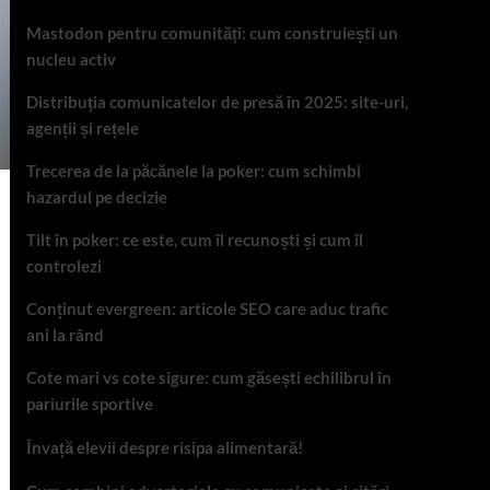
Mastodon pentru comunități: cum construiești un
nucleu activ
Distribuția comunicatelor de presă în 2025: site-uri,
agenții și rețele
Trecerea de la păcănele la poker: cum schimbi
hazardul pe decizie
Tilt în poker: ce este, cum îl recunoști și cum îl
controlezi
Conținut evergreen: articole SEO care aduc trafic
ani la rând
Cote mari vs cote sigure: cum găsești echilibrul în
pariurile sportive
Învață elevii despre risipa alimentară!