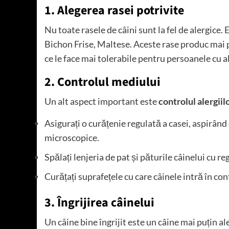
1. Alegerea rasei potrivite
Nu toate rasele de câini sunt la fel de alergice.
Bichon Frise, Maltese. Aceste rase produc mai pu
ce le face mai tolerabile pentru persoanele cu al
2. Controlul mediului
Un alt aspect important este
controlul alergiilo
Asigurați o curățenie regulată a casei, aspirând
microscopice.
Spălați lenjeria de pat și păturile câinelui cu re
Curățați suprafețele cu care câinele intră în con
3. Îngrijirea câinelui
Un câine bine îngrijit este un câine mai puțin al