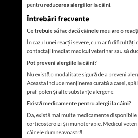
pentru
reducerea alergiilor la câini
.
Întrebări frecvente
Ce trebuie să fac dacă câinele meu are o reacț
În cazul unei reacții severe, cum ar fi dificultăți
contactați imediat medicul veterinar sau să duce
Pot preveni alergiile la câini?
Nu există o modalitate sigură de a preveni alergi
Aceasta include menținerea curată a casei, spăla
praf, polen și alte substanțe alergene.
Există medicamente pentru alergii la câini?
Da, există mai multe medicamente disponibile pen
corticosteroizi și imunoterapie. Medicul vete
câinele dumneavoastră.