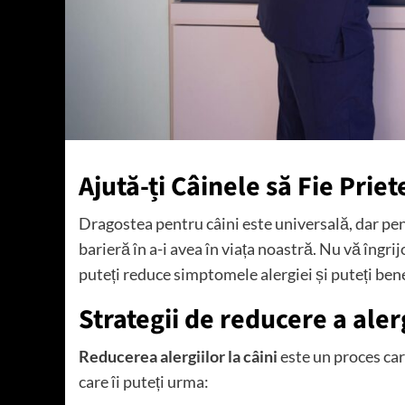
Ajută-ți Câinele să Fie Priet
Dragostea pentru câini este universală, dar pentr
barieră în a-i avea în viața noastră. Nu vă îngri
puteți reduce simptomele alergiei și puteți ben
Strategii de reducere a alerg
Reducerea alergiilor la câini
este un proces car
care îi puteți urma: