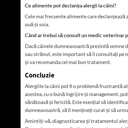
Ce alimente pot declanșa alergii la câini?
Cele mai frecvente alimente care declanșează aler
ouă și soia.
Când ar trebui să consult un medic veterinar p
Dacă câinele dumneavoastră prezintă semne de 
sau strănut, este important să îl consultați pe
și va recomanda cel mai bun tratament.
Concluzie
Alergiile la câini pot fi o problemă frustrantă a
acestea, cu o bună îngrijire și management, put
sănătoasă și fericită. Este esențial să identificați
dumneavoastră, să îl mențineți curat și să urmaț
Amintiți-vă, diagnosticarea și tratamentul alerg