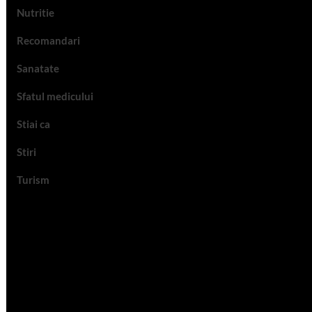
Nutritie
Recomandari
Sanatate
Sfatul medicului
Stiai ca
Stiri
Turism