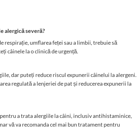
ie alergică severă?
 de respirație, umflarea feței sau a limbii, trebuie să
ți câinele la o clinică de urgență.
ile, dar puteți reduce riscul expunerii câinelui la alergeni.
rea regulată a lenjeriei de pat și reducerea expunerii la
tru a trata alergiile la câini, inclusiv antihistaminice,
rinar vă va recomanda cel mai bun tratament pentru