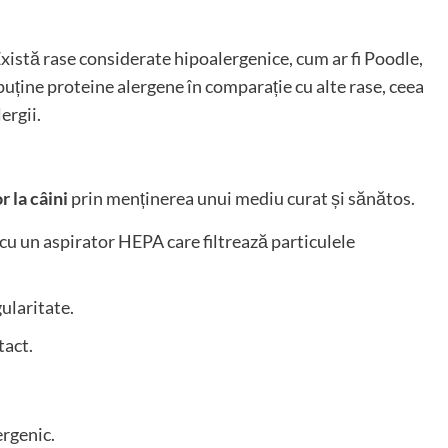
 Există rase considerate hipoalergenice, cum ar fi Poodle,
ține proteine ​​alergene în comparație cu alte rase, ceea
ergii.
r la câini
prin menținerea unui mediu curat și sănătos.
 cu un aspirator HEPA care filtrează particulele
gularitate.
tact.
ergenic.