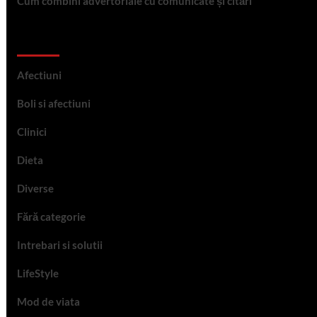
Cum combini advertoriale cu comunicate și citări
Categorii
Afectiuni
Boli si afectiuni
Clinici
Dieta
Diverse
Fără categorie
Intrebari si solutii
LifeStyle
Mod de viata