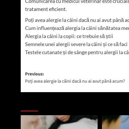
Comunicarea cu medicul veterinar este crucială 
tratament eficient.
Poți avea alergie la câini dacă nu ai avut până 
Cum influențează alergia la câini sănătatea me
Alergia la câini la copii: ce trebuie să știi
Semnele unei alergii severe la câini și ce să faci
Testele cutanate și de sânge pentru alergii la câ
Post
Previous:
Poți avea alergie la câini dacă nu ai avut până acum?
navigation
Mai mult