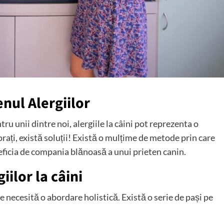
enul Alergiilor
u unii dintre noi, alergiile la câini pot reprezenta o
jorați, există soluții! Există o mulțime de metode prin care
eficia de compania blănoasă a unui prieten canin.
iilor la câini
e necesită o abordare holistică. Există o serie de pași pe