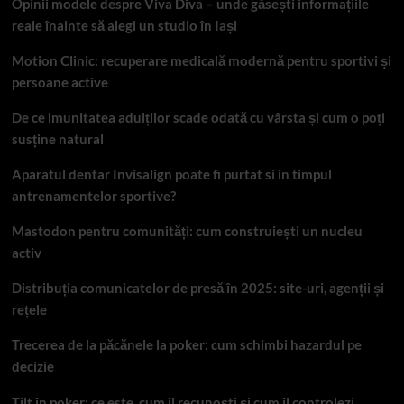
Opinii modele despre Viva Diva – unde găsești informațiile
reale înainte să alegi un studio în Iași
Motion Clinic: recuperare medicală modernă pentru sportivi și
persoane active
De ce imunitatea adulților scade odată cu vârsta și cum o poți
susține natural
Aparatul dentar Invisalign poate fi purtat si in timpul
antrenamentelor sportive?
Mastodon pentru comunități: cum construiești un nucleu
activ
Distribuția comunicatelor de presă în 2025: site-uri, agenții și
rețele
Trecerea de la păcănele la poker: cum schimbi hazardul pe
decizie
Tilt în poker: ce este, cum îl recunoști și cum îl controlezi