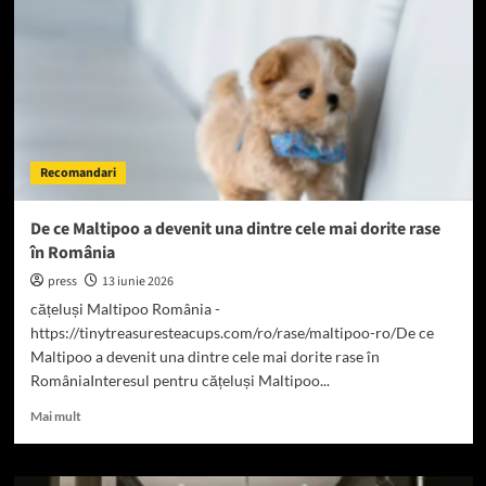
chirurgical
și
importanța
evaluării
corecte
Recomandari
De ce Maltipoo a devenit una dintre cele mai dorite rase
în România
press
13 iunie 2026
cățeluși Maltipoo România -
https://tinytreasuresteacups.com/ro/rase/maltipoo-ro/De ce
Maltipoo a devenit una dintre cele mai dorite rase în
RomâniaInteresul pentru cățeluși Maltipoo...
Read
Mai mult
more
about
De