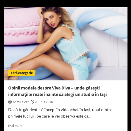
about
Cum
alegi
o
proprietate
premium
într-
una
dintre
cele
mai
exclusiviste
zone
Fără categorie
ale
Bucureștiului
Opinii modele despre Viva Diva – unde găsești
informațiile reale înainte să alegi un studio în Iași
comunicat
8 iunie 2026
Dacă te gândești să începi în videochat în Iași, unul dintre
primele lucruri pe care le vei observa este că...
Read
Mai mult
more