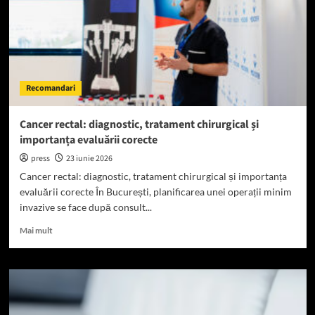
Recomandari
Cancer rectal: diagnostic, tratament chirurgical și
importanța evaluării corecte
press
23 iunie 2026
Cancer rectal: diagnostic, tratament chirurgical și importanța
evaluării corecte În București, planificarea unei operații minim
invazive se face după consult...
Read
Mai mult
more
about
Cancer
rectal:
diagnostic,
tratament