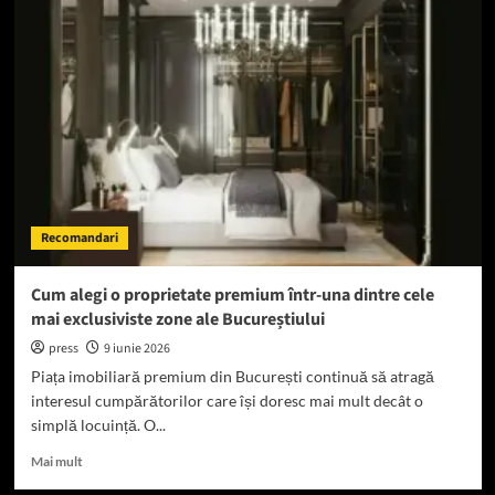
ce
Maltipoo
a
devenit
una
dintre
cele
mai
dorite
rase
în
Recomandari
România
Cum alegi o proprietate premium într-una dintre cele
mai exclusiviste zone ale Bucureștiului
press
9 iunie 2026
Piața imobiliară premium din București continuă să atragă
interesul cumpărătorilor care își doresc mai mult decât o
simplă locuință. O...
Read
Mai mult
more