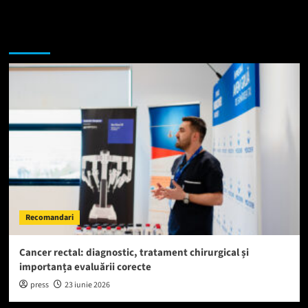
Te-ar putea interesa si:
Recomandari
Cancer rectal: diagnostic, tratament chirurgical și
importanța evaluării corecte
press
23 iunie 2026