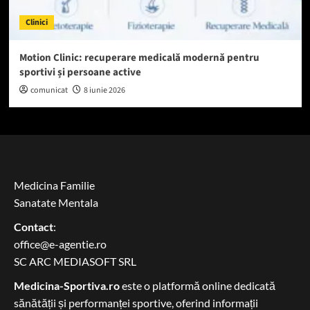
Clinici
Motion Clinic: recuperare medicală modernă pentru
sportivi și persoane active
comunicat
8 iunie 2026
Medicina Familie
Sanatate Mentala
Contact
:
office@e-agentie.ro
SC ARC MEDIASOFT SRL
Medicina-Sportiva.ro
este o platformă online dedicată
sănătății și performanței sportive, oferind informații