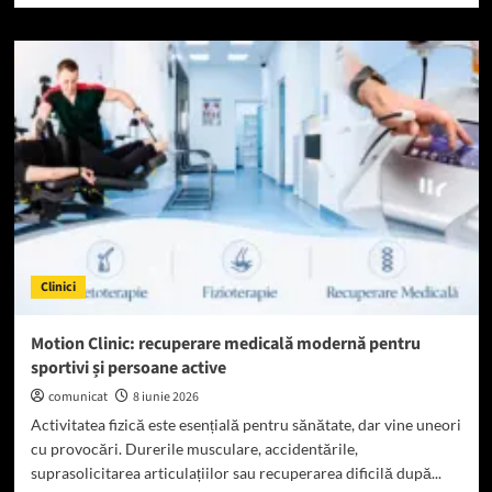
about
Opinii
modele
despre
Viva
Diva
–
unde
găsești
informațiile
reale
înainte
să
Clinici
alegi
un
studio
Motion Clinic: recuperare medicală modernă pentru
în
sportivi și persoane active
Iași
comunicat
8 iunie 2026
Activitatea fizică este esențială pentru sănătate, dar vine uneori
cu provocări. Durerile musculare, accidentările,
suprasolicitarea articulațiilor sau recuperarea dificilă după...