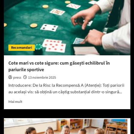
care
aduc
trafic
ani
la
rând
Recomandari
Cote mari vs cote sigure: cum găsești echilibrul în
pariurile sportive
press
13 noiembrie 2025
Introducere: De la Risc la Recompensă A (Atenție): Toți pariorii
au același vis: să obțină un câștig substanțial dintr-o singură...
Read
Mai mult
more
about
Cote
mari
vs