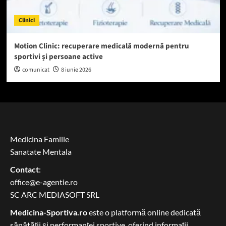
Clinici
Motion Clinic: recuperare medicală modernă pentru
sportivi și persoane active
comunicat
8 iunie 2026
Medicina Familie
Sanatate Mentala
Contact
:
office@e-agentie.ro
SC ARC MEDIASOFT SRL
Medicina-Sportiva.ro
este o platformă online dedicată
sănătății și performanței sportive, oferind informații