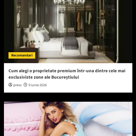
Recomandari
Cum alegi o proprietate premium într-una dintre cele mai
exclusiviste zone ale Bucureștiului
press
9 iunie 2026