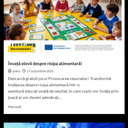
cote
sigure:
cum
găsești
echilibrul
în
pariurile
sportive
Recomandari
Învață elevii despre risipa alimentară!
press
17 octombrie 2025
Descarcă gratuit jocul Provocarea resurselor! Transformă
învățarea despre risipa alimentară într-o
aventură educați onală de neuitat, în care copiii vor învăța prin
joacă și vor deveni adevărați...
Read
Mai mult
more
about
Învață
elevii