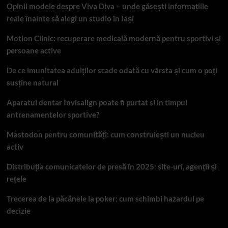
Opinii modele despre Viva Diva – unde găsești informațiile
reale înainte să alegi un studio în Iași
Motion Clinic: recuperare medicală modernă pentru sportivi și
persoane active
De ce imunitatea adulților scade odată cu vârsta și cum o poți
susține natural
Aparatul dentar Invisalign poate fi purtat si in timpul
antrenamentelor sportive?
Mastodon pentru comunități: cum construiești un nucleu
activ
Distribuția comunicatelor de presă în 2025: site-uri, agenții și
rețele
Trecerea de la păcănele la poker: cum schimbi hazardul pe
decizie