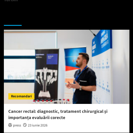
Te-ar putea interesa si:
Recomandari
Cancer rectal: diagnostic, tratament chirurgical și
importanța evaluării corecte
press
23 iunie 2026