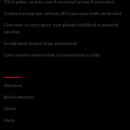
Tilt în poker: ce este, cum îl recunoști și cum îl controlezi
Conținut evergreen: articole SEO care aduc trafic ani la rând
Cote mari vs cote sigure: cum găsești echilibrul în pariurile
sportive
Învață elevii despre risipa alimentară!
Cum combini advertoriale cu comunicate și citări
Categorii
Afectiuni
Boli si afectiuni
Clinici
Dieta