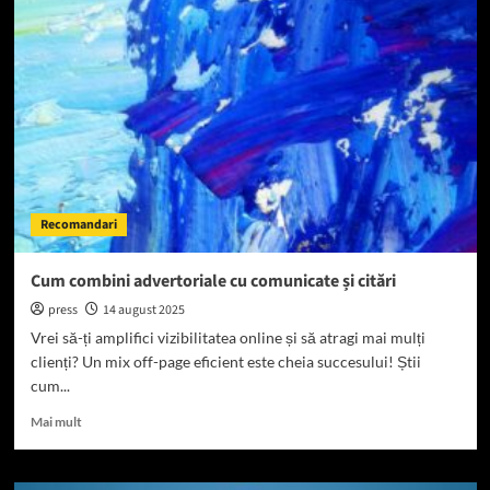
despre
risipa
alimentară!
Recomandari
Cum combini advertoriale cu comunicate și citări
press
14 august 2025
Vrei să-ți amplifici vizibilitatea online și să atragi mai mulți
clienți? Un mix off-page eficient este cheia succesului! Știi
cum...
Read
Mai mult
more
about
Cum