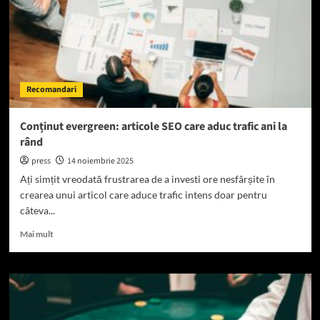
Recomandari
Conținut evergreen: articole SEO care aduc trafic ani la
rând
press
14 noiembrie 2025
Ați simțit vreodată frustrarea de a investi ore nesfârșite în
crearea unui articol care aduce trafic intens doar pentru
câteva...
Read
Mai mult
more
about
Conținut
evergreen:
articole
SEO