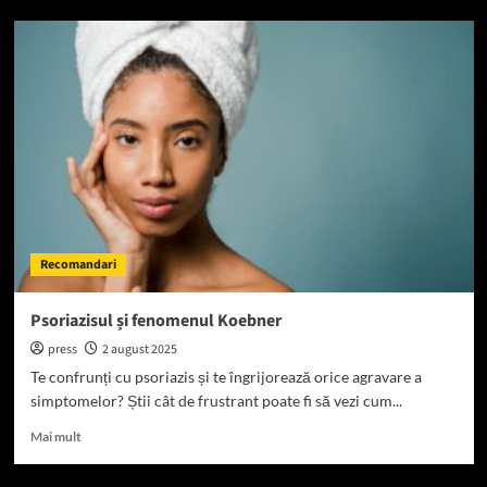
Ruptura
splinei:
cauze,
diagnostic,
tratament
Recomandari
Psoriazisul și fenomenul Koebner
press
2 august 2025
Te confrunți cu psoriazis și te îngrijorează orice agravare a
simptomelor? Știi cât de frustrant poate fi să vezi cum...
Read
Mai mult
more
about