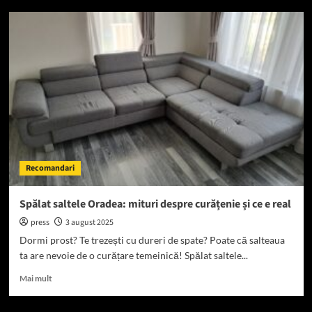
Diferențele
între
advertoriale
B2B
și
B2C
Recomandari
Spălat saltele Oradea: mituri despre curățenie și ce e real
press
3 august 2025
Dormi prost? Te trezești cu dureri de spate? Poate că salteaua
ta are nevoie de o curățare temeinică! Spălat saltele...
Read
Mai mult
more
about