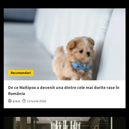
Recomandari
De ce Maltipoo a devenit una dintre cele mai dorite rase în
România
press
13 iunie 2026