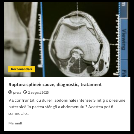
Spălat
saltele
Oradea:
mituri
despre
curățenie
și
ce
e
real
Recomandari
Ruptura splinei: cauze, diagnostic, tratament
press
2 august 2025
Vă confruntați cu dureri abdominale intense? Simțiți o presiune
puternică în partea stângă a abdomenului? Acestea pot fi
semne ale...
Read
Mai mult
more
about