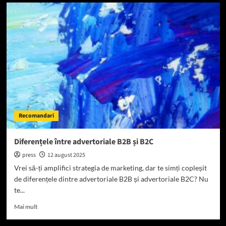
Pensiuni
Delta
Dunării
aproape
de
Tulcea
–
acces
facil
și
parcare
Recomandari
Diferențele între advertoriale B2B și B2C
press
12 august 2025
Vrei să-ți amplifici strategia de marketing, dar te simți copleșit
de diferențele dintre advertoriale B2B și advertoriale B2C? Nu
te...
Read
Mai mult
more
about