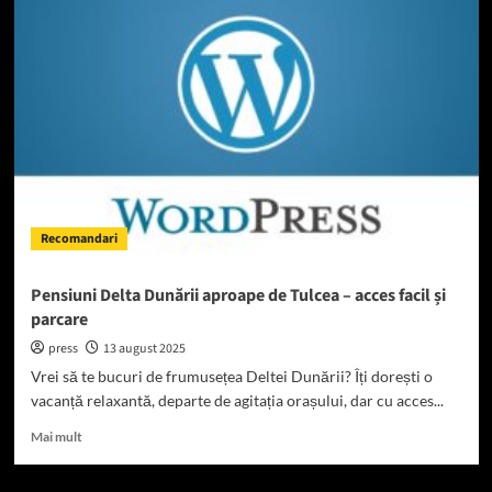
combini
advertoriale
cu
comunicate
și
citări
Recomandari
Pensiuni Delta Dunării aproape de Tulcea – acces facil și
parcare
press
13 august 2025
Vrei să te bucuri de frumusețea Deltei Dunării? Îți dorești o
vacanță relaxantă, departe de agitația orașului, dar cu acces...
Read
Mai mult
more
about