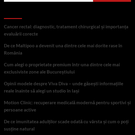
Articole recente
Cancer rectal: diagnostic, tratament chirurgical și importanța
evaluării corecte
De ce Maltipoo a devenit una dintre cele mai dorite rase în
România
Cum alegi o proprietate premium într-una dintre cele mai
exclusiviste zone ale Bucureștiului
Opinii modele despre Viva Diva – unde găsești informațiile
reale înainte să alegi un studio în Iași
Motion Clinic: recuperare medicală modernă pentru sportivi și
persoane active
De ce imunitatea adulților scade odată cu vârsta și cum o poți
susține natural