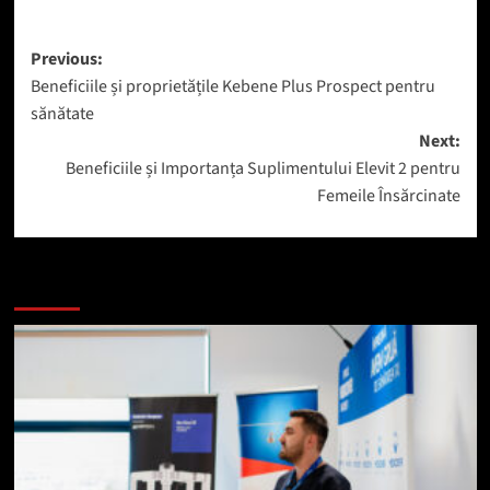
Post
Previous:
Beneficiile și proprietățile Kebene Plus Prospect pentru
navigation
sănătate
Next:
Beneficiile și Importanța Suplimentului Elevit 2 pentru
Femeile Însărcinate
Mai mult