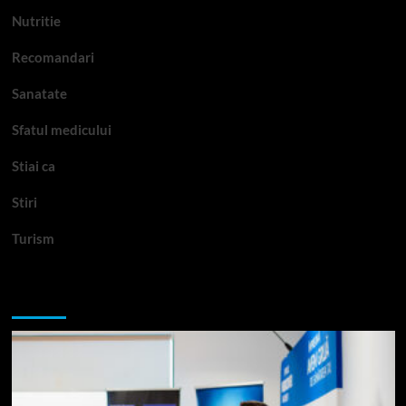
Nutritie
Recomandari
Sanatate
Sfatul medicului
Stiai ca
Stiri
Turism
Te-ar putea interesa si: