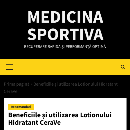
Skip
MEDICINA
to
content
SPORTIVA
RECUPERARE RAPIDĂ ȘI PERFORMANȚĂ OPTIMĂ
Primary
Menu
Prima pagină
»
Beneficiile și utilizarea Lotionului Hidratant
CeraVe
Recomandari
Beneficiile și utilizarea Lotionului
Hidratant CeraVe