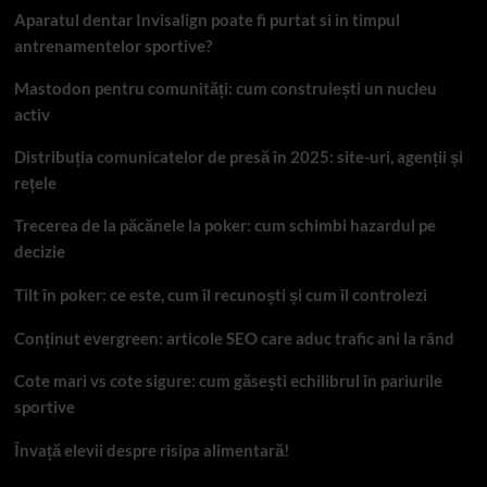
Aparatul dentar Invisalign poate fi purtat si in timpul
antrenamentelor sportive?
Mastodon pentru comunități: cum construiești un nucleu
activ
Distribuția comunicatelor de presă în 2025: site-uri, agenții și
rețele
Trecerea de la păcănele la poker: cum schimbi hazardul pe
decizie
Tilt în poker: ce este, cum îl recunoști și cum îl controlezi
Conținut evergreen: articole SEO care aduc trafic ani la rând
Cote mari vs cote sigure: cum găsești echilibrul în pariurile
sportive
Învață elevii despre risipa alimentară!