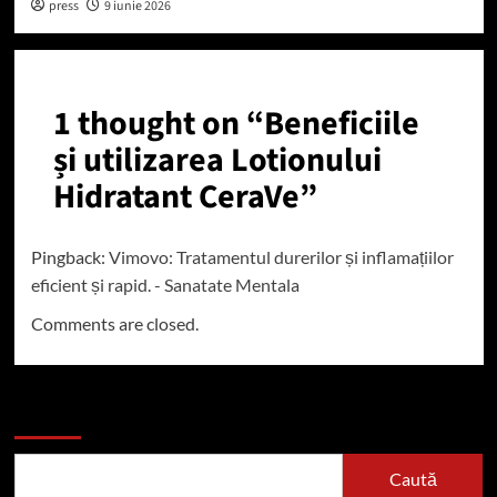
press
9 iunie 2026
1 thought on “
Beneficiile
și utilizarea Lotionului
Hidratant CeraVe
”
Pingback:
Vimovo: Tratamentul durerilor și inflamațiilor
eficient și rapid. - Sanatate Mentala
Comments are closed.
Caută
Caută