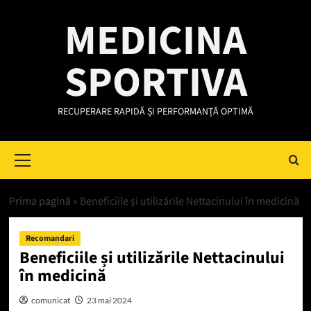
Skip
MEDICINA
to
content
SPORTIVA
RECUPERARE RAPIDĂ ȘI PERFORMANȚĂ OPTIMĂ
Primary
Menu
Prima pagină
»
Beneficiile și utilizările Nettacinului în medicină
Recomandari
Beneficiile și utilizările Nettacinului
în medicină
comunicat
23 mai 2024