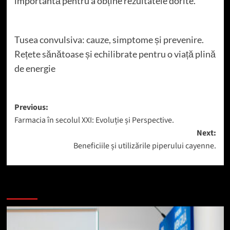
importantă pentru a obține rezultatele dorite.
Tusea convulsiva: cauze, simptome și prevenire.
Rețete sănătoase și echilibrate pentru o viață plină
de energie
Post
Previous:
Farmacia în secolul XXI: Evoluție și Perspective.
navigation
Next:
Beneficiile și utilizările piperului cayenne.
Mai mult