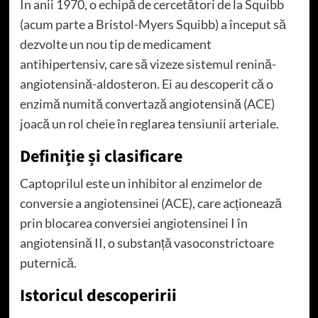
În anii 1970, o echipă de cercetători de la Squibb
(acum parte a Bristol-Myers Squibb) a început să
dezvolte un nou tip de medicament
antihipertensiv, care să vizeze sistemul renină-
angiotensină-aldosteron. Ei au descoperit că o
enzimă numită convertază angiotensină (ACE)
joacă un rol cheie în reglarea tensiunii arteriale.
Definiție și clasificare
Captoprilul este un inhibitor al enzimelor de
conversie a angiotensinei (ACE), care acționează
prin blocarea conversiei angiotensinei I în
angiotensină II, o substanță vasoconstrictoare
puternică.
Istoricul descoperirii