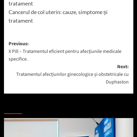
tratament
Cancerul de col uterin: cauze, simptome și
tratament
Post
Previous:
X Pill – Tratamentul eficient pentru afecțiunile medicale
navigation
specifice.
Next:
Tratamentul afecțiunilor ginecologice și obstetricale cu
Duphaston
Mai mult