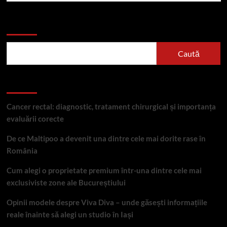
Caută
Caută
Articole recente
Cancer rectal: diagnostic, tratament chirurgical și importanța
evaluării corecte
De ce Maltipoo a devenit una dintre cele mai dorite rase în
România
Cum alegi o proprietate premium într-una dintre cele mai
exclusiviste zone ale Bucureștiului
Opinii modele despre Viva Diva – unde găsești informațiile
reale înainte să alegi un studio în Iași