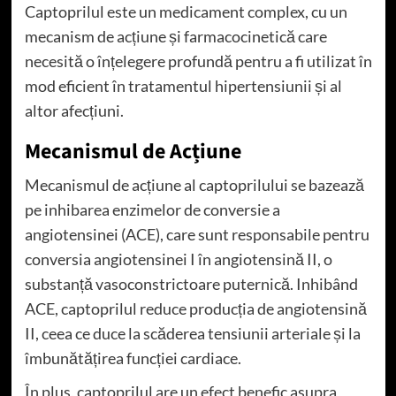
Captoprilul este un medicament complex, cu un
mecanism de acțiune și farmacocinetică care
necesită o înțelegere profundă pentru a fi utilizat în
mod eficient în tratamentul hipertensiunii și al
altor afecțiuni.
Mecanismul de Acțiune
Mecanismul de acțiune al captoprilului se bazează
pe inhibarea enzimelor de conversie a
angiotensinei (ACE), care sunt responsabile pentru
conversia angiotensinei I în angiotensină II, o
substanță vasoconstrictoare puternică. Inhibând
ACE, captoprilul reduce producția de angiotensină
II, ceea ce duce la scăderea tensiunii arteriale și la
îmbunătățirea funcției cardiace.
În plus, captoprilul are un efect benefic asupra