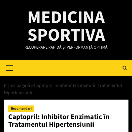
Skip
MEDICINA
to
content
SPORTIVA
RECUPERARE RAPIDĂ ȘI PERFORMANȚĂ OPTIMĂ
Primary
Menu
Prima pagină
»
Captopril: Inhibitor Enzimatic în Tratamentul
Hipertensiunii
Recomandari
Captopril: Inhibitor Enzimatic în
Tratamentul Hipertensiunii