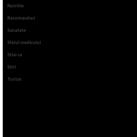
Nutritie
Recomandari
Sanatate
Sfatul medicului
Stiai ca
Stiri
Turism