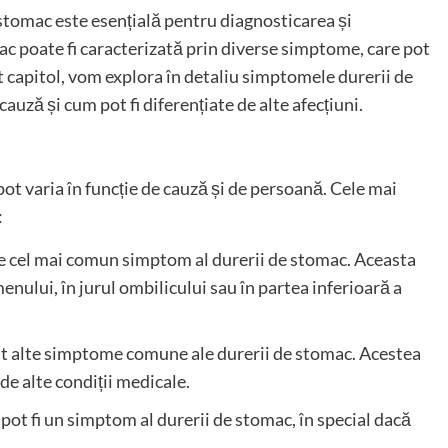
stomac este esențială pentru diagnosticarea și
c poate fi caracterizată prin diverse simptome, care pot
st capitol, vom explora în detaliu simptomele durerii de
auză și cum pot fi diferențiate de alte afecțiuni.
ot varia în funcție de cauză și de persoană. Cele mai
:
e cel mai comun simptom al durerii de stomac. Aceasta
enului, în jurul ombilicului sau în partea inferioară a
unt alte simptome comune ale durerii de stomac. Acestea
de alte condiții medicale.
e pot fi un simptom al durerii de stomac, în special dacă