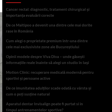
Cancer rectal: diagnostic, tratament chirurgical și
importanța evaluării corecte
De ce Maltipoo a devenit una dintre cele mai dorite
rase în România
Cum alegi o proprietate premium într-una dintre
cele mai exclusiviste zone ale Bucureștiului
Opinii modele despre Viva Diva – unde găsești
informațiile reale înainte să alegi un studio în Iași
Motion Clinic: recuperare medicală modernă pentru
sportivi și persoane active
De ce imunitatea adulților scade odată cu vârsta și
cum o poți susține natural
Aparatul dentar Invisalign poate fi purtat si in
timpul antrenamentelor sportive?