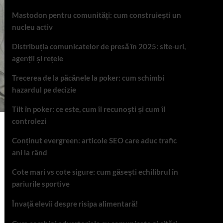
Mastodon pentru comunități: cum construiești un
nucleu activ
Distribuția comunicatelor de presă în 2025: site-uri,
agenții și rețele
Trecerea de la păcănele la poker: cum schimbi
hazardul pe decizie
Tilt în poker: ce este, cum îl recunoști și cum îl
controlezi
Conținut evergreen: articole SEO care aduc trafic
ani la rând
Cote mari vs cote sigure: cum găsești echilibrul în
pariurile sportive
Învață elevii despre risipa alimentară!