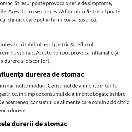
stomac. Stresul poate provoca o serie de simptome,
ile. Acest lucru se datorează faptului că stresul poate
cții chimice care pot irita mucoasa gastrică.
ntestin iritabil, ulcerul gastric și refluxul
erii de stomac. Aceste boli pot provoca inflamație și
la durere și disconfort.
influența durerea de stomac
 în mai multe moduri. Consumul de alimente iritante
gastrice, în timp ce consumul de alimente bogate în fibre
 De asemenea, consumul de alimente care conțin acid citric
voca durere.
zele durerii de stomac