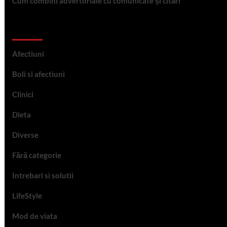
Cum combini advertoriale cu comunicate și citări
Categorii
Afectiuni
Boli si afectiuni
Clinici
Dieta
Diverse
Fără categorie
Intrebari si solutii
LifeStyle
Mod de viata