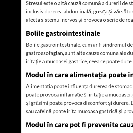
Stresul este o altă cauză comună a durerii de 
inclusiv durerea abdominală, greața și vărsătur
afecta sistemul nervos și provoca o serie de rea
Bolile gastrointestinale
Bolile gastrointestinale, cum ar fi sindromul de i
gastroesofagian, sunt alte cauze comune ale dur
iritație a mucoasei gastrice, ceea ce poate duce 
Modul în care alimentația poate 
Alimentația poate influența durerea de stomac
poate provoca inflamație și iritație a mucoasei 
și grăsimi poate provoca disconfort și durere.
sau cafeină poate irita mucoasa gastrică și pro
Modul în care pot fi prevenite cau