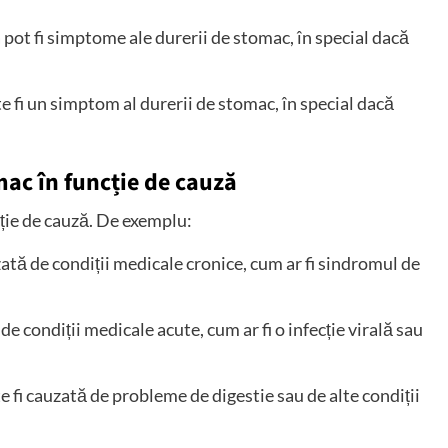
a pot fi simptome ale durerii de stomac, în special dacă
e fi un simptom al durerii de stomac, în special dacă
ac în funcție de cauză
ție de cauză. De exemplu:
zată de condiții medicale cronice, cum ar fi sindromul de
de condiții medicale acute, cum ar fi o infecție virală sau
e fi cauzată de probleme de digestie sau de alte condiții