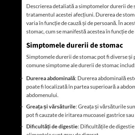
Descrierea detaliată a simptomelor durerii de 
tratamentul acestei afecțiuni. Durerea de stoma
varia în funcție de cauză și de persoană. În ace
stomac, cum se manifestă acestea în funcție de c
Simptomele durerii de stomac
Simptomele durerii de stomac pot fi diverse și p
comune simptome ale durerii de stomac includ
Durerea abdominală
: Durerea abdominală est
poate fi localizată în partea superioară a abdom
abdomenului.
Greața și vărsăturile
: Greața și vărsăturile s
pot fi cauzate de iritarea mucoasei gastrice sau 
Dificultăți de digestie
: Dificultățile de digesti
alimentele sunt greu de digerat.