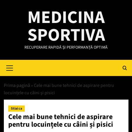
Skip
MEDICINA
to
content
SPORTIVA
RECUPERARE RAPIDĂ ȘI PERFORMANȚĂ OPTIMĂ
Primary
Menu
Prima pagină
»
Cele mai bune tehnici de aspirare pentru
locuințele cu câini și pisici
Stiai ca
Cele mai bune tehnici de aspirare
pentru locuințele cu câini și pisici