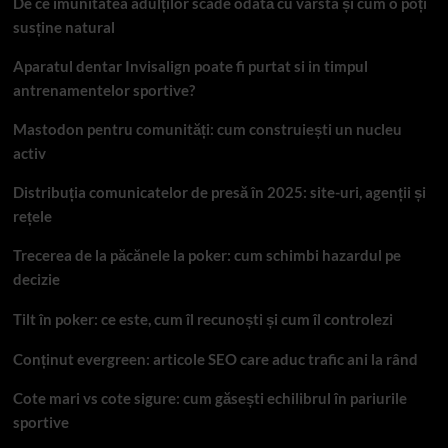
De ce imunitatea adulților scade odată cu vârsta și cum o poți
susține natural
Aparatul dentar Invisalign poate fi purtat si in timpul
antrenamentelor sportive?
Mastodon pentru comunități: cum construiești un nucleu
activ
Distribuția comunicatelor de presă în 2025: site-uri, agenții și
rețele
Trecerea de la păcănele la poker: cum schimbi hazardul pe
decizie
Tilt în poker: ce este, cum îl recunoști și cum îl controlezi
Conținut evergreen: articole SEO care aduc trafic ani la rând
Cote mari vs cote sigure: cum găsești echilibrul în pariurile
sportive