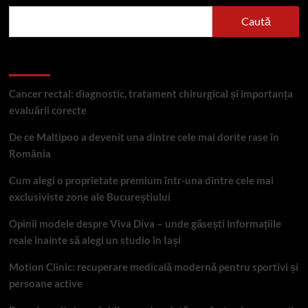
Caută
Articole recente
Cancer rectal: diagnostic, tratament chirurgical și importanța
evaluării corecte
De ce Maltipoo a devenit una dintre cele mai dorite rase în
România
Cum alegi o proprietate premium într-una dintre cele mai
exclusiviste zone ale Bucureștiului
Opinii modele despre Viva Diva – unde găsești informațiile
reale înainte să alegi un studio în Iași
Motion Clinic: recuperare medicală modernă pentru sportivi și
persoane active