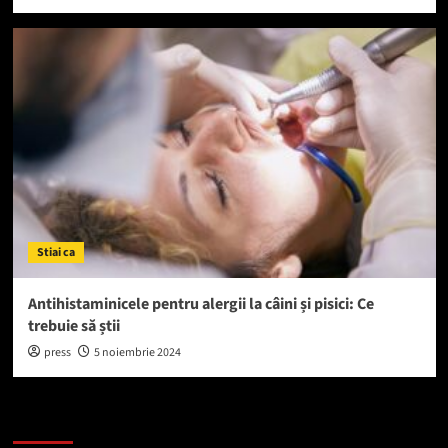
Stiai ca
Antihistaminicele pentru alergii la câini și pisici: Ce
trebuie să știi
press
5 noiembrie 2024
Caută