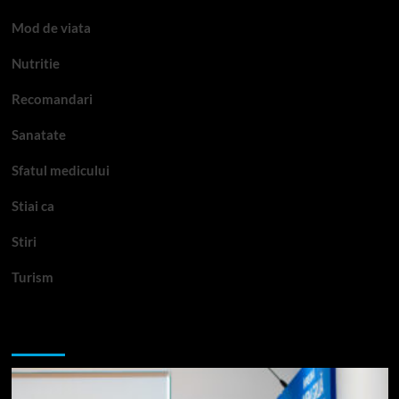
Mod de viata
Nutritie
Recomandari
Sanatate
Sfatul medicului
Stiai ca
Stiri
Turism
Te-ar putea interesa si: