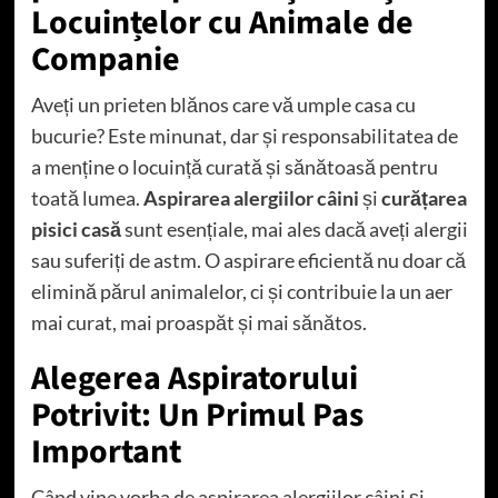
Locuințelor cu Animale de
Companie
Aveți un prieten blănos care vă umple casa cu
bucurie? Este minunat, dar și responsabilitatea de
a menține o locuință curată și sănătoasă pentru
toată lumea.
Aspirarea alergiilor câini
și
curățarea
pisici casă
sunt esențiale, mai ales dacă aveți alergii
sau suferiți de astm. O aspirare eficientă nu doar că
elimină părul animalelor, ci și contribuie la un aer
mai curat, mai proaspăt și mai sănătos.
Alegerea Aspiratorului
Potrivit: Un Primul Pas
Important
Când vine vorba de aspirarea alergiilor câini și