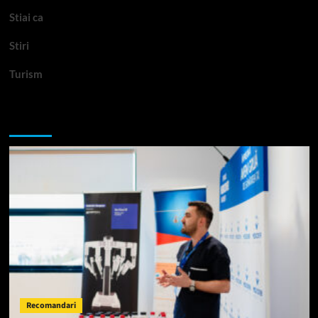
Stiai ca
Stiri
Turism
Te-ar putea interesa si:
Recomandari