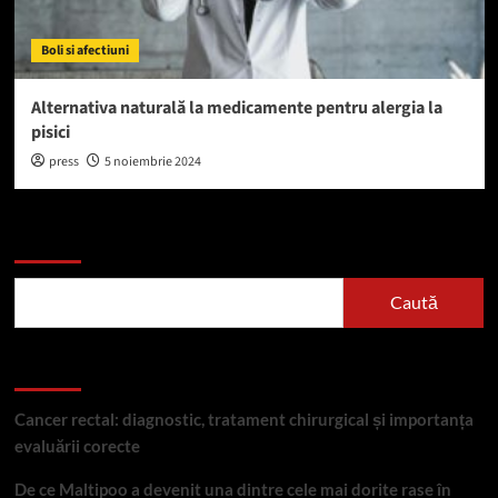
Boli si afectiuni
Alternativa naturală la medicamente pentru alergia la
pisici
press
5 noiembrie 2024
Caută
Caută
Articole recente
Cancer rectal: diagnostic, tratament chirurgical și importanța
evaluării corecte
De ce Maltipoo a devenit una dintre cele mai dorite rase în