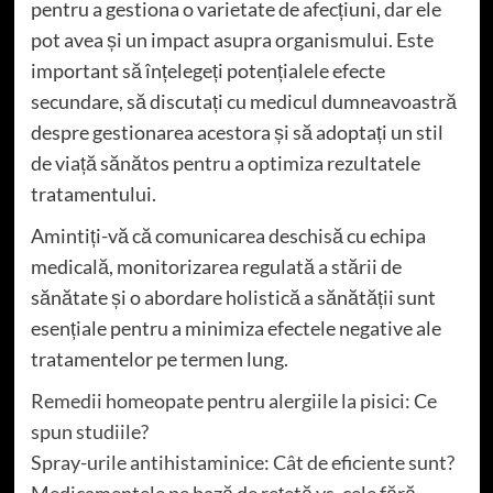
pentru a gestiona o varietate de afecțiuni, dar ele
pot avea și un impact asupra organismului. Este
important să înțelegeți potențialele efecte
secundare, să discutați cu medicul dumneavoastră
despre gestionarea acestora și să adoptați un stil
de viață sănătos pentru a optimiza rezultatele
tratamentului.
Amintiți-vă că comunicarea deschisă cu echipa
medicală, monitorizarea regulată a stării de
sănătate și o abordare holistică a sănătății sunt
esențiale pentru a minimiza efectele negative ale
tratamentelor pe termen lung.
Remedii homeopate pentru alergiile la pisici: Ce
spun studiile?
Spray-urile antihistaminice: Cât de eficiente sunt?
Medicamentele pe bază de rețetă vs. cele fără