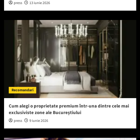
press
13 iunie 2026
Recomandari
Cum alegi o proprietate premium într-una dintre cele mai
exclusiviste zone ale Bucureștiului
press
9 iunie 2026