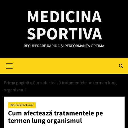
Skip
MEDICINA
to
content
SPORTIVA
RECUPERARE RAPIDĂ ȘI PERFORMANȚĂ OPTIMĂ
Primary
Menu
Prima pagină
»
Cum afectează tratamentele pe termen lung
organismul
Boli si afectiuni
Cum afectează tratamentele pe
termen lung organismul