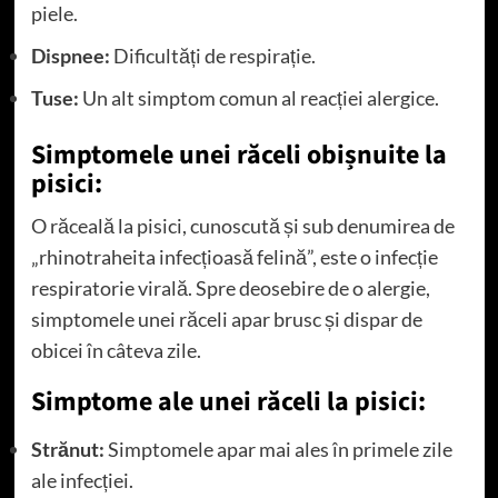
piele.
Dispnee:
Dificultăți de respirație.
Tuse:
Un alt simptom comun al reacției alergice.
Simptomele unei răceli obișnuite la
pisici:
O răceală la pisici, cunoscută și sub denumirea de
„rhinotraheita infecțioasă felină”, este o infecție
respiratorie virală. Spre deosebire de o alergie,
simptomele unei răceli apar brusc și dispar de
obicei în câteva zile.
Simptome ale unei răceli la pisici:
Strănut:
Simptomele apar mai ales în primele zile
ale infecției.