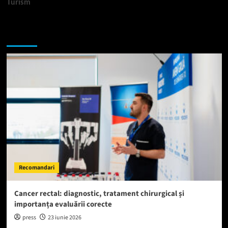
Turism
Te-ar putea interesa si:
Recomandari
Cancer rectal: diagnostic, tratament chirurgical și
importanța evaluării corecte
press
23 iunie 2026