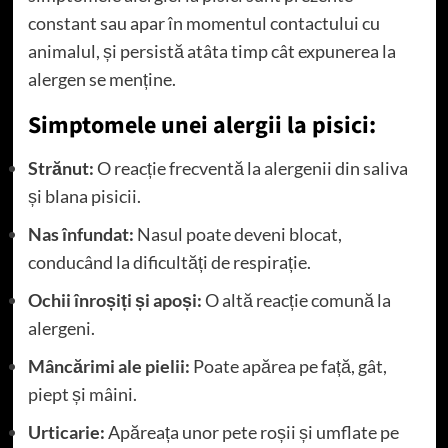
constant sau apar în momentul contactului cu
animalul, și persistă atâta timp cât expunerea la
alergen se menține.
Simptomele unei alergii la pisici:
Strănut:
O reacție frecventă la alergenii din saliva
și blana pisicii.
Nas înfundat:
Nasul poate deveni blocat,
conducând la dificultăți de respirație.
Ochii înroșiți și apoși:
O altă reacție comună la
alergeni.
Mâncărimi ale pielii:
Poate apărea pe față, gât,
piept și mâini.
Urticarie:
Apăreața unor pete roșii și umflate pe