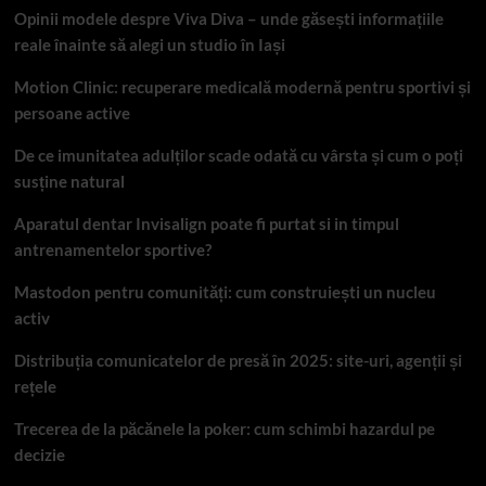
Opinii modele despre Viva Diva – unde găsești informațiile
reale înainte să alegi un studio în Iași
Motion Clinic: recuperare medicală modernă pentru sportivi și
persoane active
De ce imunitatea adulților scade odată cu vârsta și cum o poți
susține natural
Aparatul dentar Invisalign poate fi purtat si in timpul
antrenamentelor sportive?
Mastodon pentru comunități: cum construiești un nucleu
activ
Distribuția comunicatelor de presă în 2025: site-uri, agenții și
rețele
Trecerea de la păcănele la poker: cum schimbi hazardul pe
decizie