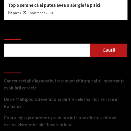
Top 5 semne că ai putea avea o alergie la pisici
press
5 noiembrie 2024
Caută
Caută
Articole recente
Cancer rectal: diagnostic, tratament chirurgical și importanța
evaluării corecte
De ce Maltipoo a devenit una dintre cele mai dorite rase în
România
Cum alegi o proprietate premium într-una dintre cele mai
exclusiviste zone ale Bucureștiului