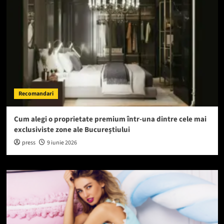
Recomandari
Cum alegi o proprietate premium într-una dintre cele mai
exclusiviste zone ale Bucureștiului
press
9 iunie 2026