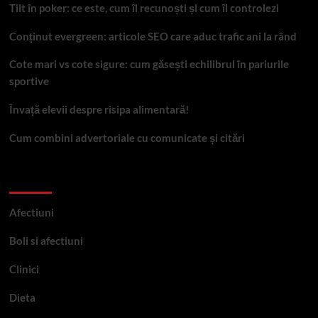
Tilt în poker: ce este, cum îl recunoști și cum îl controlezi
Conținut evergreen: articole SEO care aduc trafic ani la rând
Cote mari vs cote sigure: cum găsești echilibrul în pariurile
sportive
Învață elevii despre risipa alimentară!
Cum combini advertoriale cu comunicate și citări
Categorii
Afectiuni
Boli si afectiuni
Clinici
Dieta