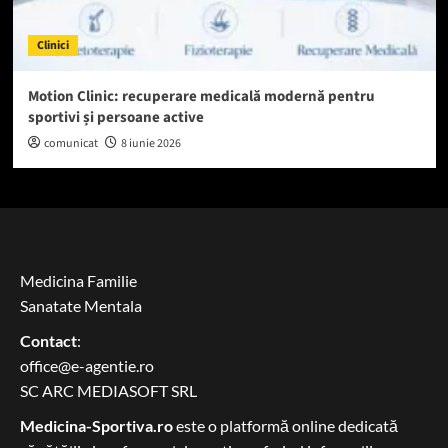
Clinici
Motion Clinic: recuperare medicală modernă pentru
sportivi și persoane active
comunicat
8 iunie 2026
Medicina Familie
Sanatate Mentala
Contact
:
office@e-agentie.ro
SC ARC MEDIASOFT SRL
Medicina-Sportiva.ro
este o platformă online dedicată