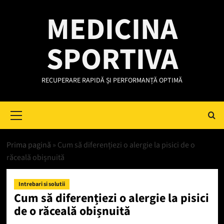
Skip
MEDICINA
to
content
SPORTIVA
RECUPERARE RAPIDĂ ȘI PERFORMANȚĂ OPTIMĂ
Primary
Menu
Prima pagină
»
Cum să diferențiezi o alergie la pisici de o
răceală obișnuită
Intrebari si solutii
Cum să diferențiezi o alergie la pisici
de o răceală obișnuită