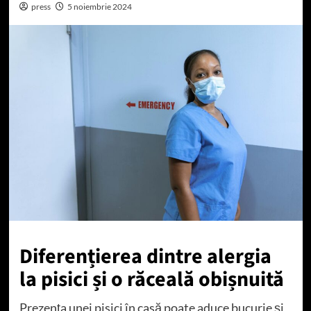
press
5 noiembrie 2024
Diferențierea dintre alergia
la pisici și o răceală obișnuită
Prezența unei pisici în casă poate aduce bucurie și