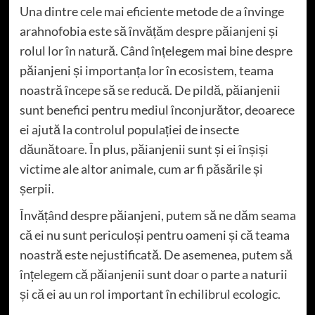
Una dintre cele mai eficiente metode de a învinge
arahnofobia este să învățăm despre păianjeni și
rolul lor în natură. Când înțelegem mai bine despre
păianjeni și importanța lor în ecosistem, teama
noastră începe să se reducă. De pildă, păianjenii
sunt benefici pentru mediul înconjurător, deoarece
ei ajută la controlul populației de insecte
dăunătoare. În plus, păianjenii sunt și ei înșiși
victime ale altor animale, cum ar fi păsările și
șerpii.
Învățând despre păianjeni, putem să ne dăm seama
că ei nu sunt periculoși pentru oameni și că teama
noastră este nejustificată. De asemenea, putem să
înțelegem că păianjenii sunt doar o parte a naturii
și că ei au un rol important în echilibrul ecologic.