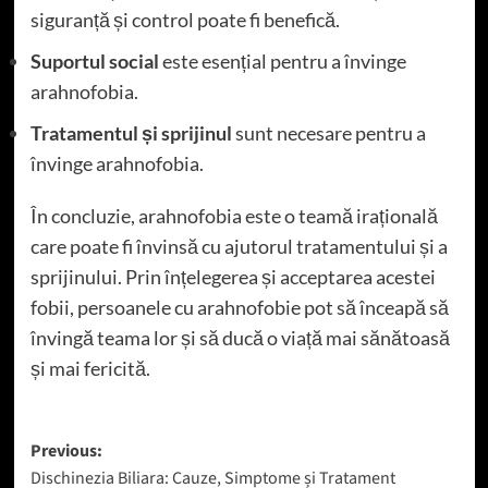
siguranță și control poate fi benefică.
Suportul social
este esențial pentru a învinge
arahnofobia.
Tratamentul și sprijinul
sunt necesare pentru a
învinge arahnofobia.
În concluzie, arahnofobia este o teamă irațională
care poate fi învinsă cu ajutorul tratamentului și a
sprijinului. Prin înțelegerea și acceptarea acestei
fobii, persoanele cu arahnofobie pot să înceapă să
învingă teama lor și să ducă o viață mai sănătoasă
și mai fericită.
Post
Previous:
Dischinezia Biliara: Cauze, Simptome și Tratament