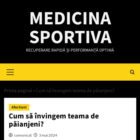
Skip
MEDICINA
to
content
SPORTIVA
RECUPERARE RAPIDĂ ȘI PERFORMANȚĂ OPTIMĂ
Primary
Menu
Prima pagină
»
Cum să învingem teama de păianjeni?
Afectiuni
Cum să învingem teama de
păianjeni?
comunicat
3 mai 2024