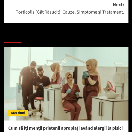
navigation
Next:
Torticolis (Gât Răsucit): Cauze, Simptome și Tratament.
Mai mult
Afectiuni
Cum să îți menții prietenii apropiați având alergii la pisici