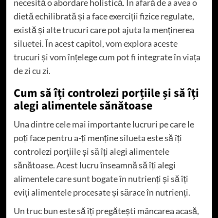
necesită o abordare holistică. În afară de a avea o
dietă echilibrată și a face exerciții fizice regulate,
există și alte trucuri care pot ajuta la menținerea
siluetei. În acest capitol, vom explora aceste
trucuri și vom înțelege cum pot fi integrate în viața
de zi cu zi.
Cum să îți controlezi porțiile și să îți
alegi alimentele sănătoase
Una dintre cele mai importante lucruri pe care le
poți face pentru a-ți menține silueta este să îți
controlezi porțiile și să îți alegi alimentele
sănătoase. Acest lucru înseamnă să îți alegi
alimentele care sunt bogate în nutrienți și să îți
eviți alimentele procesate și sărace în nutrienți.
Un truc bun este să îți pregătești mâncarea acasă,