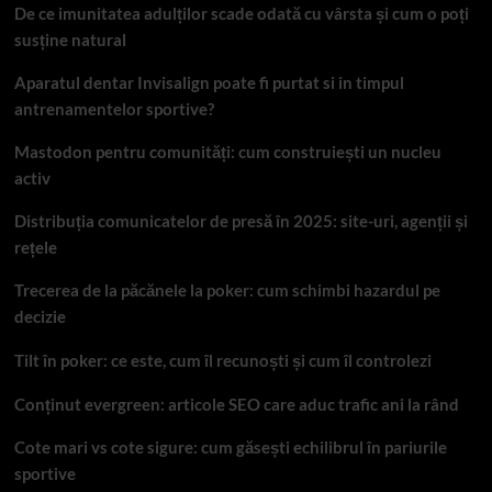
De ce imunitatea adulților scade odată cu vârsta și cum o poți
susține natural
Aparatul dentar Invisalign poate fi purtat si in timpul
antrenamentelor sportive?
Mastodon pentru comunități: cum construiești un nucleu
activ
Distribuția comunicatelor de presă în 2025: site-uri, agenții și
rețele
Trecerea de la păcănele la poker: cum schimbi hazardul pe
decizie
Tilt în poker: ce este, cum îl recunoști și cum îl controlezi
Conținut evergreen: articole SEO care aduc trafic ani la rând
Cote mari vs cote sigure: cum găsești echilibrul în pariurile
sportive