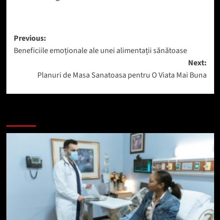
Post
Previous:
Beneficiile emoționale ale unei alimentații sănătoase
navigation
Next:
Planuri de Masa Sanatoasa pentru O Viata Mai Buna
Mai mult