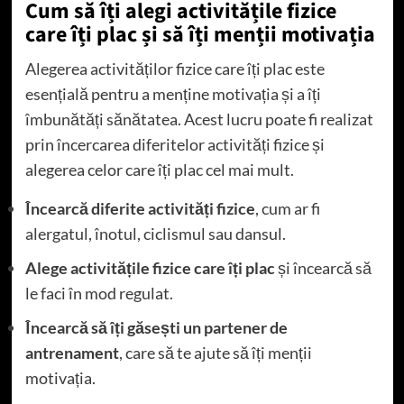
Cum să îți alegi activitățile fizice
care îți plac și să îți menții motivația
Alegerea activităților fizice care îți plac este
esențială pentru a menține motivația și a îți
îmbunătăți sănătatea. Acest lucru poate fi realizat
prin încercarea diferitelor activități fizice și
alegerea celor care îți plac cel mai mult.
Încearcă diferite activități fizice
, cum ar fi
alergatul, înotul, ciclismul sau dansul.
Alege activitățile fizice care îți plac
și încearcă să
le faci în mod regulat.
Încearcă să îți găsești un partener de
antrenament
, care să te ajute să îți menții
motivația.