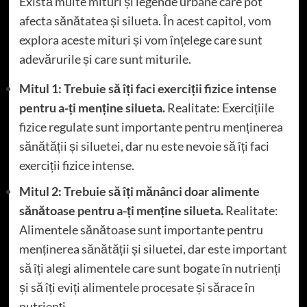
Există multe mituri și legende urbane care pot
afecta sănătatea și silueta. În acest capitol, vom
explora aceste mituri și vom înțelege care sunt
adevărurile și care sunt miturile.
Mitul 1: Trebuie să îți faci exerciții fizice intense
pentru a-ți menține silueta.
Realitate: Exercițiile
fizice regulate sunt importante pentru menținerea
sănătății și siluetei, dar nu este nevoie să îți faci
exerciții fizice intense.
Mitul 2: Trebuie să îți mănânci doar alimente
sănătoase pentru a-ți menține silueta.
Realitate:
Alimentele sănătoase sunt importante pentru
menținerea sănătății și siluetei, dar este important
să îți alegi alimentele care sunt bogate în nutrienți
și să îți eviți alimentele procesate și sărace în
nutrienți.