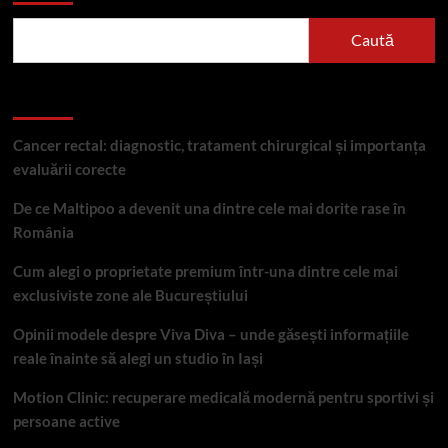
Caută
Articole recente
Cancer rectal: diagnostic, tratament chirurgical și importanța
evaluării corecte
De ce Maltipoo a devenit una dintre cele mai dorite rase în
România
Cum alegi o proprietate premium într-una dintre cele mai
exclusiviste zone ale Bucureștiului
Opinii modele despre Viva Diva – unde găsești informațiile
reale înainte să alegi un studio în Iași
Motion Clinic: recuperare medicală modernă pentru sportivi și
persoane active