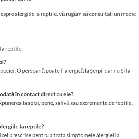
espre alergiile la reptile, vă rugăm să consultați un medic
la reptile:
pi?
peciei. O persoană poate fi alergică la șerpi, dar nu și la
ciodată în contact direct cu ele?
expunerea la solzi, pene, salivă sau excremente de reptile,
ergiile la reptile?
icei prescrise pentru a trata simptomele alergiei la