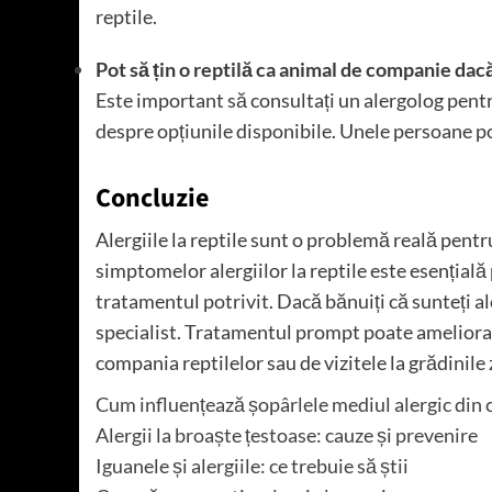
reptile.
Pot să țin o reptilă ca animal de companie dacă
Este important să consultați un alergolog pentr
despre opțiunile disponibile. Unele persoane po
Concluzie
Alergiile la reptile sunt o problemă reală pentru
simptomelor alergiilor la reptile este esențială
tratamentul potrivit. Dacă bănuiți că sunteți al
specialist. Tratamentul prompt poate ameliora
compania reptilelor sau de vizitele la grădinile z
Cum influențează șopârlele mediul alergic din 
Alergii la broaște țestoase: cauze și prevenire
Iguanele și alergiile: ce trebuie să știi