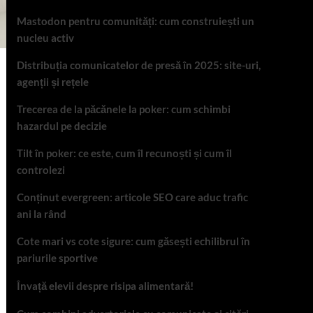
Mastodon pentru comunități: cum construiești un
nucleu activ
Distribuția comunicatelor de presă în 2025: site-uri,
agenții și rețele
Trecerea de la păcănele la poker: cum schimbi
hazardul pe decizie
Tilt în poker: ce este, cum îl recunoști și cum îl
controlezi
Conținut evergreen: articole SEO care aduc trafic
ani la rând
Cote mari vs cote sigure: cum găsești echilibrul în
pariurile sportive
Învață elevii despre risipa alimentară!