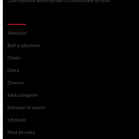
Cum combini advertoriale cu comunicate și citări
Categorii
Afectiuni
Boli si afectiuni
Clinici
Dieta
Diverse
Fără categorie
Intrebari si solutii
LifeStyle
Mod de viata