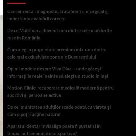
Cancer rectal: diagnostic, tratament chirurgical și
importanța evaluării corecte
De ce Maltipoo a devenit una dintre cele mai dorite
rase în România
Cum alegi o proprietate premium într-una dintre
cele mai exclusiviste zone ale Bucureștiului
Opinii modele despre Viva Diva – unde găsești
informațiile reale înainte să alegi un studio în Iași
Motion Clinic: recuperare medicală modernă pentru
sportivi și persoane active
De ce imunitatea adulților scade odată cu vârsta și
cum o poți susține natural
Aparatul dentar Invisalign poate fi purtat si in
timpul antrenamentelor sportive?