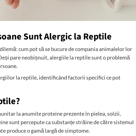
oane Sunt Alergic la Reptile
o dilemă: cum pot să se bucure de compania animalelor lor
eși pare neobișnuit, alergiile la reptile sunt o problemă
ersoane.
giilor la reptile, identificând factorii specifici ce pot
ptile?
munitar la anumite proteine ​​prezente în pielea, solzii,
ine ​​sunt percepute ca substanțe străine de către sistemul
oate produce o gamă largă de simptome.