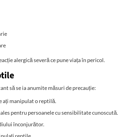
arie
are
eacție alergică severă ce pune viața în pericol.
tile
rtant să se ia anumite măsuri de precauție:
 ați manipulat o reptilă.
ai ales pentru persoanele cu sensibilitate cunoscută.
diului înconjurător.
pulați reptile.