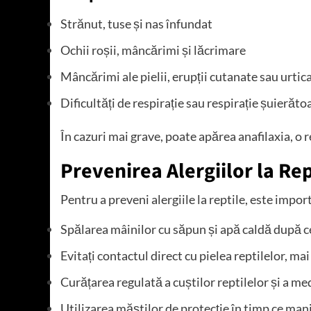
Strănut, tuse și nas înfundat
Ochii roșii, mâncărimi și lăcrimare
Mâncărimi ale pielii, erupții cutanate sau urtic
Dificultăți de respirație sau respirație șuierăto
În cazuri mai grave, poate apărea anafilaxia, o r
Prevenirea Alergiilor la Rep
Pentru a preveni alergiile la reptile, este impo
Spălarea mâinilor cu săpun și apă caldă după ce
Evitați contactul direct cu pielea reptilelor, m
Curățarea regulată a cuștilor reptilelor și a me
Utilizarea măștilor de protecție în timp ce mani