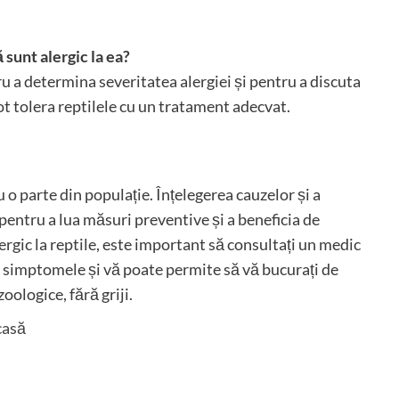
 sunt alergic la ea?
u a determina severitatea alergiei și pentru a discuta
t tolera reptilele cu un tratament adecvat.
 o parte din populație. Înțelegerea cauzelor și a
 pentru a lua măsuri preventive și a beneficia de
ergic la reptile, este important să consultați un medic
 simptomele și vă poate permite să vă bucurați de
oologice, fără griji.
casă