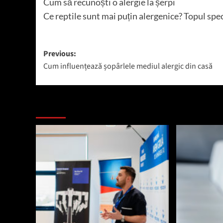
Cum să recunoști o alergie la șerpi
Ce reptile sunt mai puțin alergenice? Topul sp
Post
Previous:
Cum influențează șopârlele mediul alergic din casă
navigation
Mai mult