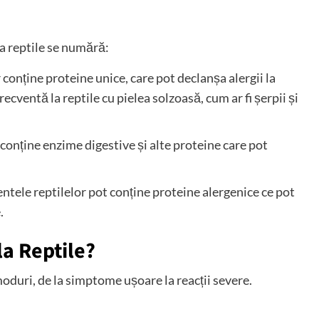
la reptile se numără:
r conține proteine ​​unice, care pot declanșa alergii la
ecventă la reptile cu pielea solzoasă, cum ar fi șerpii și
 conține enzime digestive și alte proteine ​​care pot
ntele reptilelor pot conține proteine ​​alergenice ce pot
.
la Reptile?
 moduri, de la simptome ușoare la reacții severe.