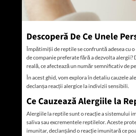
Descoperă De Ce Unele Pers
Împătimiții de reptile se confruntă adesea cu 
de companie preferate fără a dezvolta alergii? D
reală, ce afectează un număr semnificativ de p
În acest ghid, vom explora în detaliu cauzele aler
declanșa reacții alergice la indivizii sensibili.
Ce Cauzează Alergiile la Re
Alergiile la reptile sunt o reacție a sistemului i
saliva sau excrementele reptilelor. Aceste prote
imunitar, declanșând o reacție imunitară ce p