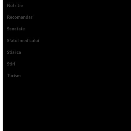
Nutritie
Recomandari
Sanatate
Sfatul medicului
Stiai ca
Stiri
Turism