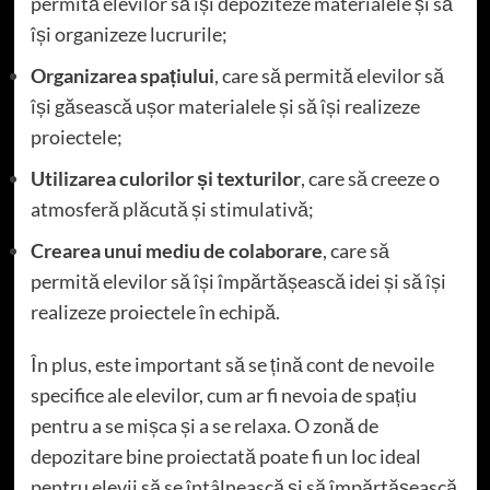
permită elevilor să își depoziteze materialele și să
își organizeze lucrurile;
Organizarea spațiului
, care să permită elevilor să
își găsească ușor materialele și să își realizeze
proiectele;
Utilizarea culorilor și texturilor
, care să creeze o
atmosferă plăcută și stimulativă;
Crearea unui mediu de colaborare
, care să
permită elevilor să își împărtășească idei și să își
realizeze proiectele în echipă.
În plus, este important să se țină cont de nevoile
specifice ale elevilor, cum ar fi nevoia de spațiu
pentru a se mișca și a se relaxa. O zonă de
depozitare bine proiectată poate fi un loc ideal
pentru elevii să se întâlnească și să împărtășească