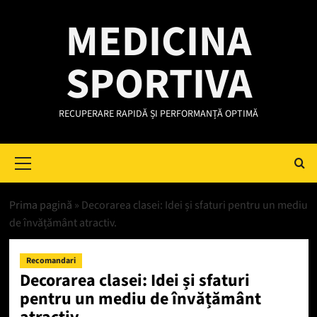
Skip
MEDICINA
to
content
SPORTIVA
RECUPERARE RAPIDĂ ȘI PERFORMANȚĂ OPTIMĂ
Primary
Menu
Prima pagină
»
Decorarea clasei: Idei și sfaturi pentru un mediu
de învățământ atractiv.
Recomandari
Decorarea clasei: Idei și sfaturi
pentru un mediu de învățământ