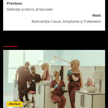
Post
Previous:
Definiție și Istoric al Varicelei
navigation
Next:
Malnutriția: Cauze, Simptome și Tratament.
Mai mult
Afectiuni