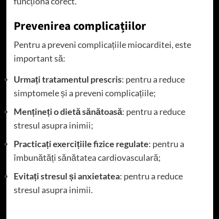
funcționa corect.
Prevenirea complicațiilor
Pentru a preveni complicațiile miocarditei, este
important să:
Urmați tratamentul prescris
: pentru a reduce
simptomele și a preveni complicațiile;
Mențineți o dietă sănătoasă
: pentru a reduce
stresul asupra inimii;
Practicați exercițiile fizice regulate
: pentru a
îmbunătăți sănătatea cardiovasculară;
Evitați stresul și anxietatea
: pentru a reduce
stresul asupra inimii.