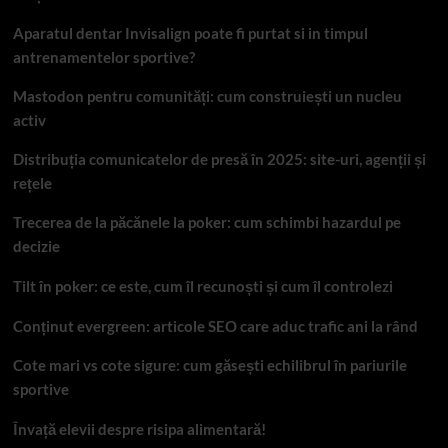
Aparatul dentar Invisalign poate fi purtat si in timpul
antrenamentelor sportive?
Mastodon pentru comunități: cum construiești un nucleu
activ
Distribuția comunicatelor de presă în 2025: site-uri, agenții și
rețele
Trecerea de la păcănele la poker: cum schimbi hazardul pe
decizie
Tilt în poker: ce este, cum îl recunoști și cum îl controlezi
Conținut evergreen: articole SEO care aduc trafic ani la rând
Cote mari vs cote sigure: cum găsești echilibrul în pariurile
sportive
Învață elevii despre risipa alimentară!