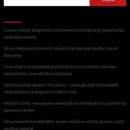
Articole recente
Cancer rectal: diagnostic, tratament chirurgical și importanța
evaluării corecte
De ce Maltipoo a devenit una dintre cele mai dorite rase în
România
Cum alegi o proprietate premium într-una dintre cele mai
exclusiviste zone ale Bucureștiului
Opinii modele despre Viva Diva – unde găsești informațiile
reale înainte să alegi un studio în Iași
Motion Clinic: recuperare medicală modernă pentru sportivi și
persoane active
De ce imunitatea adulților scade odată cu vârsta și cum o poți
susține natural