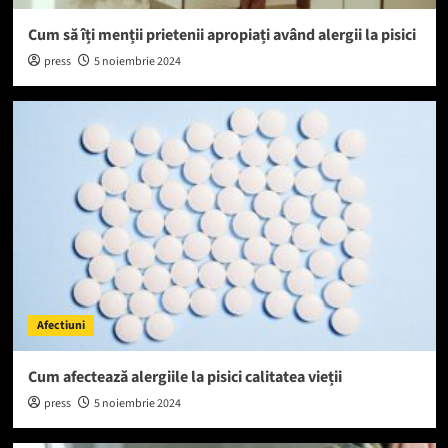
Cum să îți menții prietenii apropiați având alergii la pisici
press
5 noiembrie 2024
Afectiuni
Cum afectează alergiile la pisici calitatea vieții
press
5 noiembrie 2024