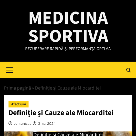
Skip
MEDICINA
to
content
SPORTIVA
RECUPERARE RAPIDĂ ȘI PERFORMANȚĂ OPTIMĂ
Primary
Menu
Prima pagină
»
Definiție și Cauze ale Miocarditei
Afectiuni
Definiție și Cauze ale Miocarditei
comunicat
3 mai 2024