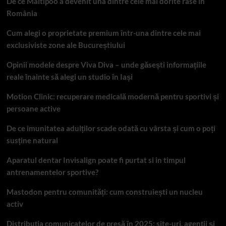
De ce Maltipoo a devenit una dintre cele mai dorite rase în
România
Cum alegi o proprietate premium într-una dintre cele mai
exclusiviste zone ale Bucureștiului
Opinii modele despre Viva Diva – unde găsești informațiile
reale înainte să alegi un studio în Iași
Motion Clinic: recuperare medicală modernă pentru sportivi și
persoane active
De ce imunitatea adulților scade odată cu vârsta și cum o poți
susține natural
Aparatul dentar Invisalign poate fi purtat si in timpul
antrenamentelor sportive?
Mastodon pentru comunități: cum construiești un nucleu
activ
Distribuția comunicatelor de presă în 2025: site-uri, agenții și