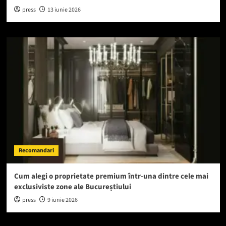
press
13 iunie 2026
Recomandari
Cum alegi o proprietate premium într-una dintre cele mai
exclusiviste zone ale Bucureștiului
press
9 iunie 2026