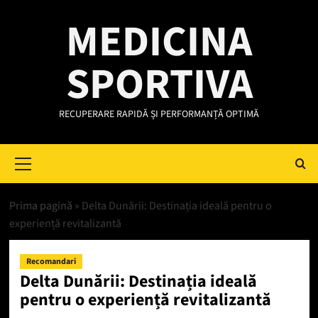
Skip
MEDICINA
to
content
SPORTIVA
RECUPERARE RAPIDĂ ȘI PERFORMANȚĂ OPTIMĂ
Primary
Menu
Prima pagină
»
Delta Dunării: Destinația ideală pentru o
experiență revitalizantă
Recomandari
Delta Dunării: Destinația ideală
pentru o experiență revitalizantă