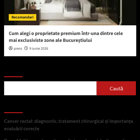
Recomandari
Cum alegi o proprietate premium într-una dintre cele
mai exclusiviste zone ale Bucureștiului
press
9 iunie 2026
Caută
Caută
Articole recente
Cancer rectal: diagnostic, tratament chirurgical și importanța
evaluării corecte