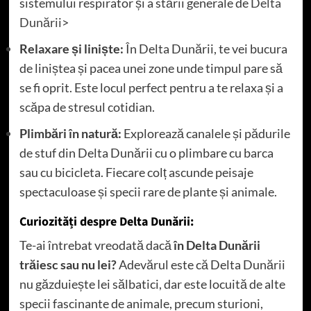
sistemului respirator și a stării generale de
Delta
Dunării
>
Relaxare și liniște:
În Delta Dunării, te vei bucura
de liniștea și pacea unei zone unde timpul pare să
se fi oprit. Este locul perfect pentru a te relaxa și a
scăpa de stresul cotidian.
Plimbări în natură:
Explorează canalele și pădurile
de stuf din Delta Dunării cu o plimbare cu barca
sau cu bicicleta. Fiecare colț ascunde peisaje
spectaculoase și specii rare de plante și animale.
Curiozități despre Delta Dunării:
Te-ai întrebat vreodată dacă
în Delta Dunării
trăiesc sau nu lei?
Adevărul este că Delta Dunării
nu găzduiește lei sălbatici, dar este locuită de alte
specii fascinante de animale, precum sturioni,