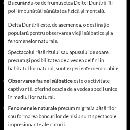
Bucurându-te
de frumusețea Deltei Dunării, îți
poți îmbunătăți sănătatea fizică și mentală.
Delta Dunării este, de asemenea, o destinație
populară pentru observarea vieții sălbatice și a
fenomenelor naturale.
Spectacolul răsăritului sau apusului de soare,
precum și posibilitatea de a vedea delfini în
habitatul lor natural, sunt experiențe memorabile.
Observarea
faunei sălbatice
este o activitate
captivantă, oferind ocazia de a vedea specii unice
în mediul lor natural.
Fenomenele naturale
precum migrația păsărilor
sau formarea bancurilor de nisip sunt spectacole
impresionante ale naturii.