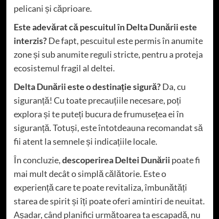
pelicani și căprioare.
Este adevărat că pescuitul în Delta Dunării este
interzis?
De fapt, pescuitul este permis în anumite
zone și sub anumite reguli stricte, pentru a proteja
ecosistemul fragil al deltei.
Delta Dunării este o destinație sigură?
Da, cu
siguranță! Cu toate precauțiile necesare, poți
explora și te puteți bucura de frumusețea ei în
siguranță. Totuși, este întotdeauna recomandat să
fii atent la semnele și indicațiile locale.
În concluzie,
descoperirea Deltei Dunării
poate fi
mai mult decât o simplă călătorie. Este o
experiență care te poate revitaliza, îmbunătăți
starea de spirit și îți poate oferi amintiri de neuitat.
Așadar, când planifici următoarea ta escapadă, nu