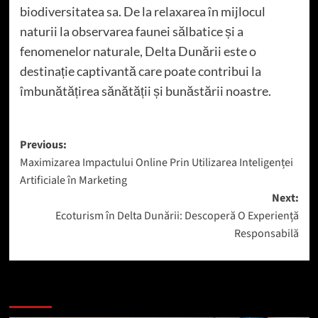
biodiversitatea sa. De la relaxarea în mijlocul
naturii la observarea faunei sălbatice și a
fenomenelor naturale, Delta Dunării este o
destinație captivantă care poate contribui la
îmbunătățirea sănătății și bunăstării noastre.
Post
Previous:
Maximizarea Impactului Online Prin Utilizarea Inteligenței
navigation
Artificiale în Marketing
Next:
Ecoturism în Delta Dunării: Descoperă O Experiență
Responsabilă
Mai mult