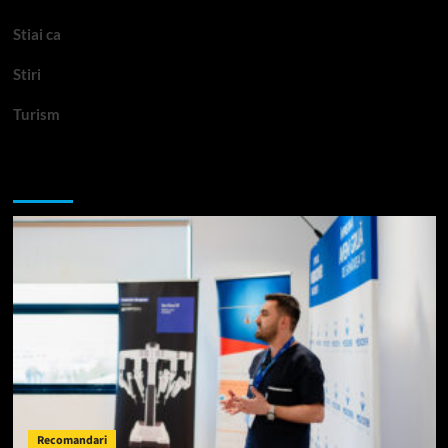
Stiai ca
Stiri
Turism
Te-ar putea interesa si:
Recomandari