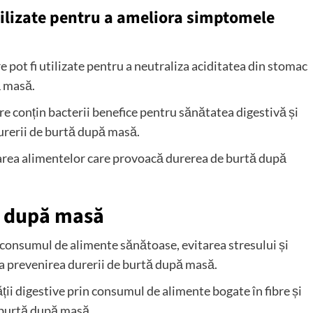
utilizate pentru a ameliora simptomele
pot fi utilizate pentru a neutraliza aciditatea din stomac
ă masă.
e conțin bacterii benefice pentru sănătatea digestivă și
durerii de burtă după masă.
tarea alimentelor care provoacă durerea de burtă după
ă după masă
 consumul de alimente sănătoase, evitarea stresului și
la prevenirea durerii de burtă după masă.
ății digestive prin consumul de alimente bogate în fibre și
e burtă după masă.