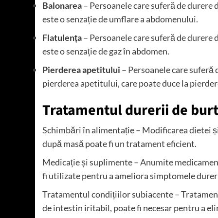
Balonarea
– Persoanele care suferă de durere 
este o senzație de umflare a abdomenului.
Flatulența
– Persoanele care suferă de durere d
este o senzație de gaz în abdomen.
Pierderea apetitului
– Persoanele care suferă 
pierderea apetitului, care poate duce la pierde
Tratamentul durerii de bur
Schimbări în alimentație – Modificarea dietei 
după masă poate fi un tratament eficient.
Medicație și suplimente – Anumite medicamente 
fi utilizate pentru a ameliora simptomele dure
Tratamentul condițiilor subiacente – Tratament
de intestin iritabil, poate fi necesar pentru a 