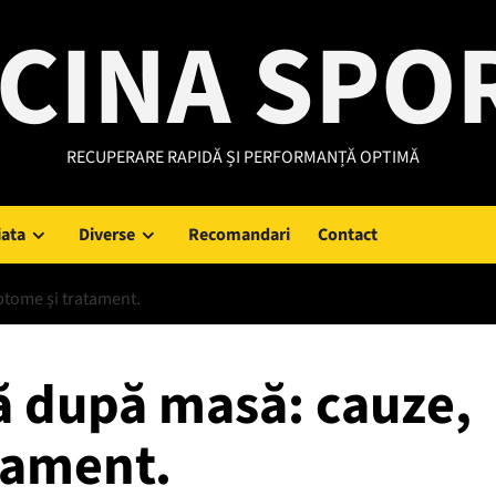
CINA SPO
RECUPERARE RAPIDĂ ȘI PERFORMANȚĂ OPTIMĂ
iata
Diverse
Recomandari
Contact
ptome și tratament.
ă după masă: cauze,
tament.