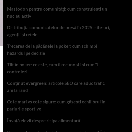
Mastodon pentru comunități: cum construiești un
nucleu activ
Distribuția comunicatelor de presă în 2025: site-uri,
agenții și rețele
Trecerea de la păcănele la poker: cum schimbi
hazardul pe decizie
Tilt în poker: ce este, cum îl recunoști și cum îl
controlezi
Conținut evergreen: articole SEO care aduc trafic
ani la rând
Cote mari vs cote sigure: cum găsești echilibrul în
pariurile sportive
Învață elevii despre risipa alimentară!