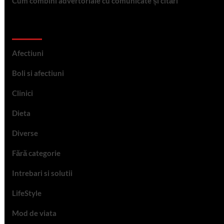
Cum combini advertoriale cu comunicate și citări
Categorii
Afectiuni
Boli si afectiuni
Clinici
Dieta
Diverse
Fără categorie
Intrebari si solutii
LifeStyle
Mod de viata