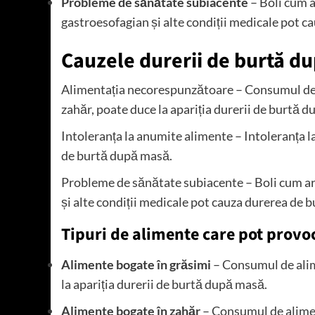
Probleme de sănătate subiacente
– Boli cum ar
gastroesofagian și alte condiții medicale pot 
Cauzele durerii de burtă d
Alimentația necorespunzătoare – Consumul de al
zahăr, poate duce la apariția durerii de burtă 
Intoleranța la anumite alimente – Intoleranța l
de burtă după masă.
Probleme de sănătate subiacente – Boli cum ar f
și alte condiții medicale pot cauza durerea de 
Tipuri de alimente care pot prov
Alimente bogate în grăsimi
– Consumul de alime
la apariția durerii de burtă după masă.
Alimente bogate în zahăr
– Consumul de aliment