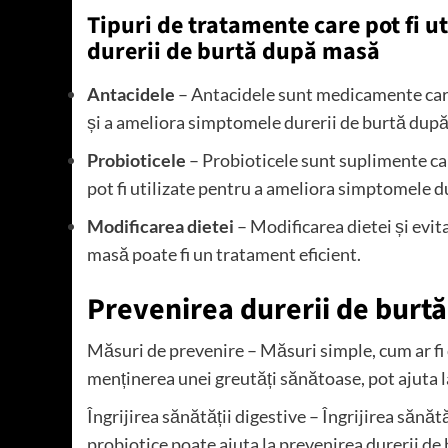
Tipuri de tratamente care pot fi 
durerii de burtă după masă
Antacidele
– Antacidele sunt medicamente care 
și a ameliora simptomele durerii de burtă dup
Probioticele
– Probioticele sunt suplimente car
pot fi utilizate pentru a ameliora simptomele 
Modificarea dietei
– Modificarea dietei și evi
masă poate fi un tratament eficient.
Prevenirea durerii de burt
Măsuri de prevenire – Măsuri simple, cum ar fi
menținerea unei greutăți sănătoase, pot ajuta 
Îngrijirea sănătății digestive – Îngrijirea sănăt
probiotice poate ajuta la prevenirea durerii d