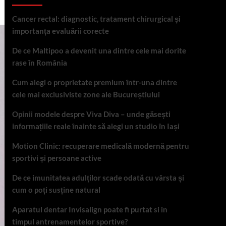
Cancer rectal: diagnostic, tratament chirurgical și
importanța evaluării corecte
De ce Maltipoo a devenit una dintre cele mai dorite
rase în România
Cum alegi o proprietate premium într-una dintre
cele mai exclusiviste zone ale Bucureștiului
Opinii modele despre Viva Diva – unde găsești
informațiile reale înainte să alegi un studio în Iași
Motion Clinic: recuperare medicală modernă pentru
sportivi și persoane active
De ce imunitatea adulților scade odată cu vârsta și
cum o poți susține natural
Aparatul dentar Invisalign poate fi purtat si in
timpul antrenamentelor sportive?