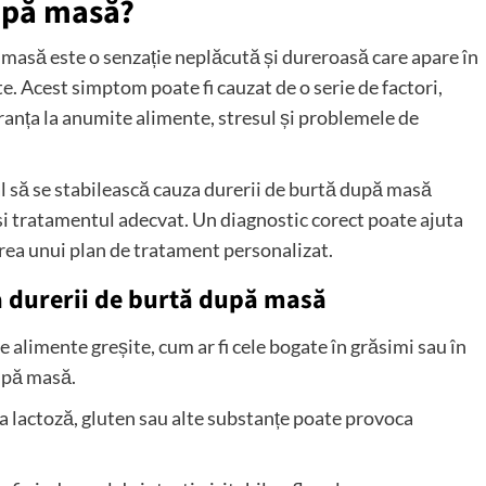
upă masă?
masă este o senzație neplăcută și dureroasă care apare în
Acest simptom poate fi cauzat de o serie de factori,
ranța la anumite alimente, stresul și problemele de
l să se stabilească cauza durerii de burtă după masă
ăsi tratamentul adecvat. Un diagnostic corect poate ajuta
area unui plan de tratament personalizat.
ia durerii de burtă după masă
alimente greșite, cum ar fi cele bogate în grăsimi sau în
după masă.
la lactoză, gluten sau alte substanțe poate provoca