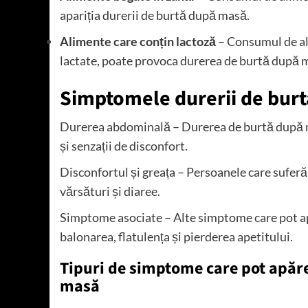
apariția durerii de burtă după masă.
Alimente care conțin lactoză
– Consumul de ali
lactate, poate provoca durerea de burtă după ma
Simptomele durerii de bur
Durerea abdominală – Durerea de burtă după m
și senzații de disconfort.
Disconfortul și greața – Persoanele care sufer
vărsături și diaree.
Simptome asociate – Alte simptome care pot ap
balonarea, flatulența și pierderea apetitului.
Tipuri de simptome care pot apăre
masă