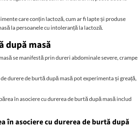
mente care conțin lactoză, cum ar fi lapte și produse
să la persoanele cu intoleranță la lactoză.
tă după masă
asă se manifestă prin dureri abdominale severe, crampe
ă de durere de burtă după masă pot experimenta și greață,
ărea în asociere cu durerea de burtă după masă includ
a în asociere cu durerea de burtă după