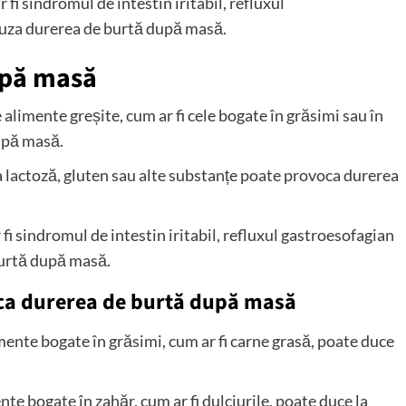
 fi sindromul de intestin iritabil, refluxul
cauza durerea de burtă după masă.
upă masă
imente greșite, cum ar fi cele bogate în grăsimi sau în
după masă.
a lactoză, gluten sau alte substanțe poate provoca durerea
i sindromul de intestin iritabil, refluxul gastroesofagian
burtă după masă.
oca durerea de burtă după masă
nte bogate în grăsimi, cum ar fi carne grasă, poate duce
e bogate în zahăr, cum ar fi dulciurile, poate duce la