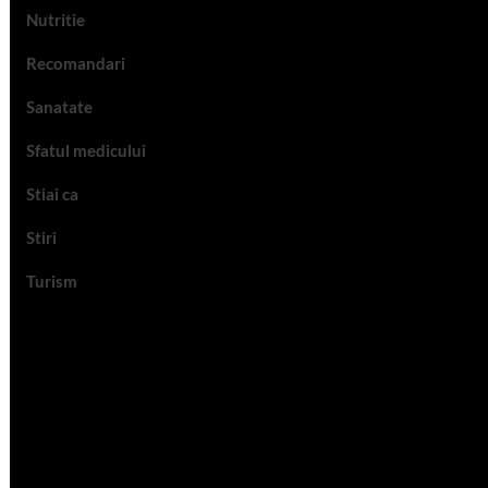
Nutritie
Recomandari
Sanatate
Sfatul medicului
Stiai ca
Stiri
Turism