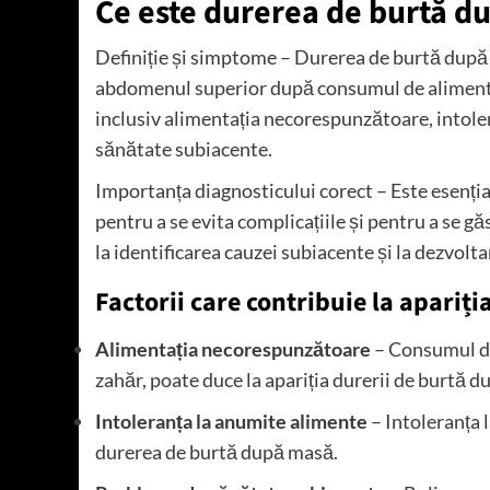
Ce este durerea de burtă d
Definiție și simptome – Durerea de burtă după 
abdomenul superior după consumul de alimente. 
inclusiv alimentația necorespunzătoare, intole
sănătate subiacente.
Importanța diagnosticului corect – Este esenția
pentru a se evita complicațiile și pentru a se g
la identificarea cauzei subiacente și la dezvolt
Factorii care contribuie la apariț
Alimentația necorespunzătoare
– Consumul de 
zahăr, poate duce la apariția durerii de burtă 
Intoleranța la anumite alimente
– Intoleranța 
durerea de burtă după masă.