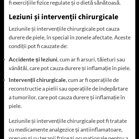
fi exercițiile fizice regulate și o dietă sănătoasă.
Leziuni și intervenții chirurgicale
Leziunile și intervențiile chirurgicale pot cauza
durere de piele, în special în zonele afectate. Aceste
condiții pot fi cauzate de:
Accidente și leziuni
, cum ar fi arsuri, tăieturi sau
vânătăi, care pot cauza durere și inflamație în piele.
Intervenții chirurgicale
, cum ar fi operațiile de
reconstructie a pielii sau operațiile de îndepărtare
a tumorilor, care pot cauza durere și inflamație în
piele.
Leziunile și intervențiile chirurgicale pot fi tratate
cu medicamente analgezice și antiinflamatoare,
precum și cu terapii fizice și ocupationale pentru a