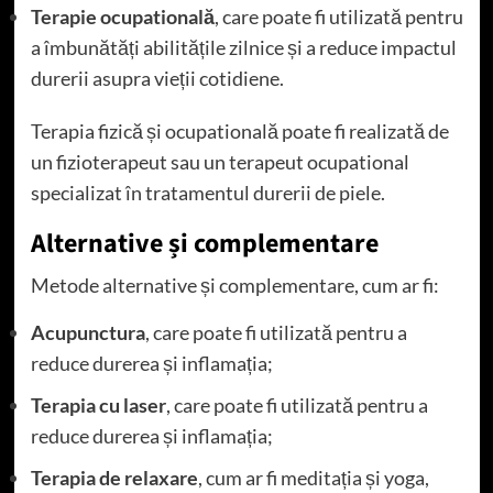
Terapie ocupatională
, care poate fi utilizată pentru
a îmbunătăți abilitățile zilnice și a reduce impactul
durerii asupra vieții cotidiene.
Terapia fizică și ocupatională poate fi realizată de
un fizioterapeut sau un terapeut ocupational
specializat în tratamentul durerii de piele.
Alternative și complementare
Metode alternative și complementare, cum ar fi:
Acupunctura
, care poate fi utilizată pentru a
reduce durerea și inflamația;
Terapia cu laser
, care poate fi utilizată pentru a
reduce durerea și inflamația;
Terapia de relaxare
, cum ar fi meditația și yoga,