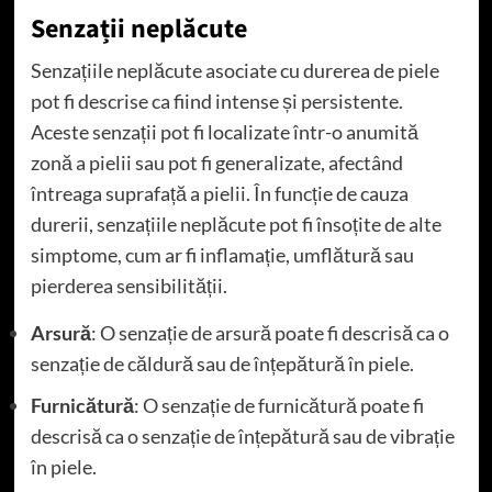
Senzații neplăcute
Senzațiile neplăcute asociate cu durerea de piele
pot fi descrise ca fiind intense și persistente.
Aceste senzații pot fi localizate într-o anumită
zonă a pielii sau pot fi generalizate, afectând
întreaga suprafață a pielii. În funcție de cauza
durerii, senzațiile neplăcute pot fi însoțite de alte
simptome, cum ar fi inflamație, umflătură sau
pierderea sensibilității.
Arsură
: O senzație de arsură poate fi descrisă ca o
senzație de căldură sau de înțepătură în piele.
Furnicătură
: O senzație de furnicătură poate fi
descrisă ca o senzație de înțepătură sau de vibrație
în piele.