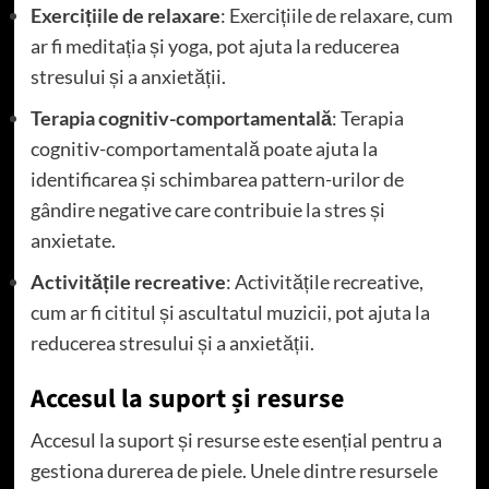
Exercițiile de relaxare
: Exercițiile de relaxare, cum
ar fi meditația și yoga, pot ajuta la reducerea
stresului și a anxietății.
Terapia cognitiv-comportamentală
: Terapia
cognitiv-comportamentală poate ajuta la
identificarea și schimbarea pattern-urilor de
gândire negative care contribuie la stres și
anxietate.
Activitățile recreative
: Activitățile recreative,
cum ar fi cititul și ascultatul muzicii, pot ajuta la
reducerea stresului și a anxietății.
Accesul la suport și resurse
Accesul la suport și resurse este esențial pentru a
gestiona durerea de piele. Unele dintre resursele