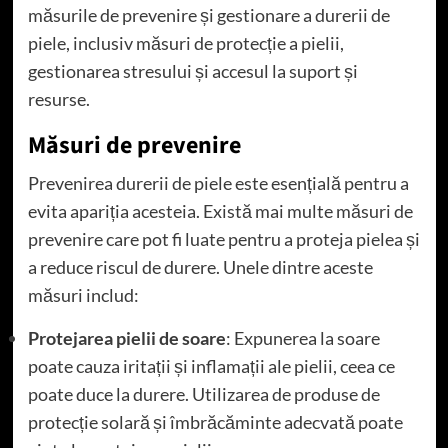
măsurile de prevenire și gestionare a durerii de
piele, inclusiv măsuri de protecție a pielii,
gestionarea stresului și accesul la suport și
resurse.
Măsuri de prevenire
Prevenirea durerii de piele este esențială pentru a
evita apariția acesteia. Există mai multe măsuri de
prevenire care pot fi luate pentru a proteja pielea și
a reduce riscul de durere. Unele dintre aceste
măsuri includ:
Protejarea pielii de soare
: Expunerea la soare
poate cauza iritații și inflamații ale pielii, ceea ce
poate duce la durere. Utilizarea de produse de
protecție solară și îmbrăcăminte adecvată poate