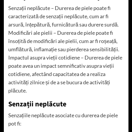
Senzații neplăcute – Durerea de piele poate fi
caracterizată de senzații neplăcute, cum ar fi
arsură, înțepătură, furnicătură sau durere surdă.
Modificări ale pielii – Durerea de piele poate fi
însoțită de modificări ale pielii, cum ar fi roșeață,
umflătură, inflamație sau pierderea sensibilității.
Impactul asupra vieții cotidiene – Durerea de piele
poate avea un impact semnificativ asupra vieții
cotidiene, afectând capacitatea de a realiza
activități zilnice și de a se bucura de activități
plăcute.
Senzații neplăcute
Senzațiile neplăcute asociate cu durerea de piele
pot fi: