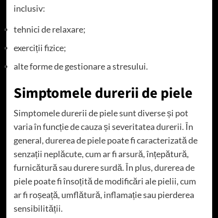
inclusiv:
tehnici de relaxare;
exerciții fizice;
alte forme de gestionare a stresului.
Simptomele durerii de piele
Simptomele durerii de piele sunt diverse și pot
varia în funcție de cauza și severitatea durerii. În
general, durerea de piele poate fi caracterizată de
senzații neplăcute, cum ar fi arsură, înțepătură,
furnicătură sau durere surdă. În plus, durerea de
piele poate fi însoțită de modificări ale pielii, cum
ar fi roșeață, umflătură, inflamație sau pierderea
sensibilității.