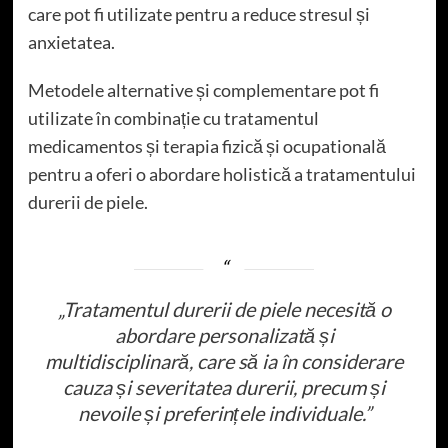
care pot fi utilizate pentru a reduce stresul și
anxietatea.
Metodele alternative și complementare pot fi
utilizate în combinație cu tratamentul
medicamentos și terapia fizică și ocupatională
pentru a oferi o abordare holistică a tratamentului
durerii de piele.
„Tratamentul durerii de piele necesită o
abordare personalizată și
multidisciplinară, care să ia în considerare
cauza și severitatea durerii, precum și
nevoile și preferințele individuale.”