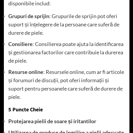
disponibile includ:
Grupuri de sprijin
: Grupurile de sprijin pot oferi
suport și înțelegere de la persoane care suferă de
durere de piele.
Consiliere
: Consilierea poate ajuta la identificarea
și gestionarea factorilor care contribuie la durerea
de piele.
Resurse online
: Resursele online, cum ar fi articole
și forumuri de discuții, pot oferi informații și
suport pentru persoanele care suferă de durere de
piele.
5 Puncte Cheie
Protejarea pielii de soare și iritantilor
Utilizarea de produse de îngrijire a pielii adecvate