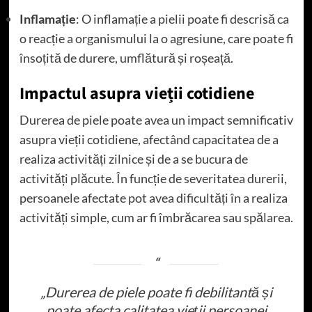
Inflamație
: O inflamație a pielii poate fi descrisă ca
o reacție a organismului la o agresiune, care poate fi
însoțită de durere, umflătură și roșeață.
Impactul asupra vieții cotidiene
Durerea de piele poate avea un impact semnificativ
asupra vieții cotidiene, afectând capacitatea de a
realiza activități zilnice și de a se bucura de
activități plăcute. În funcție de severitatea durerii,
persoanele afectate pot avea dificultăți în a realiza
activități simple, cum ar fi îmbrăcarea sau spălarea.
„Durerea de piele poate fi debilitantă și
poate afecta calitatea vieții persoanei