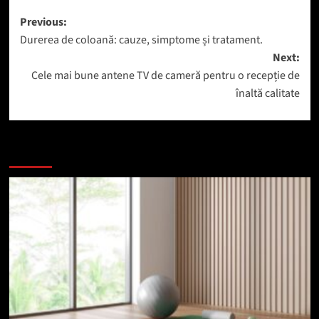
Post
Previous:
Durerea de coloană: cauze, simptome și tratament.
navigation
Next:
Cele mai bune antene TV de cameră pentru o recepție de
înaltă calitate
Mai mult