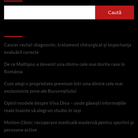
Caută
Articole recente
Cancer rectal: diagnostic, tratament chirurgical și importanța
evaluării corecte
De ce Maltipoo a devenit una dintre cele mai dorite rase în
România
Cum alegi o proprietate premium într-una dintre cele mai
exclusiviste zone ale Bucureștiului
Opinii modele despre Viva Diva – unde găsești informațiile
reale înainte să alegi un studio în Iași
Motion Clinic: recuperare medicală modernă pentru sportivi și
persoane active