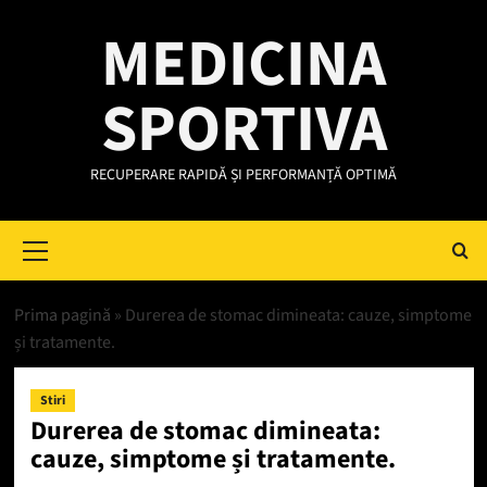
Skip
MEDICINA
to
content
SPORTIVA
RECUPERARE RAPIDĂ ȘI PERFORMANȚĂ OPTIMĂ
Primary
Menu
Prima pagină
»
Durerea de stomac dimineata: cauze, simptome
și tratamente.
Stiri
Durerea de stomac dimineata:
cauze, simptome și tratamente.