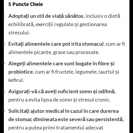
5 Puncte Cheie
Adoptați un stil de viață sănătos
, inclusiv o dietă
echilibrată, exerciții regulate și gestionarea
stresului.
Evitați alimentele care pot irita stomacul
, cum ar fi
alimentele picante, grase sau procesate.
Alegeți alimentele care sunt bogate în fibre și
probiotice
, cum ar fi fructele, legumele, iaurtul și
kefirul.
Asigurați-vă că aveți suficient somn și odihnă
,
pentru a evita lipsa de somn și stresul cronic.
Solicitați ajutor medical în cazul în care durerea
de stomac dimineata este severă sau persistentă
,
pentru a putea primi tratamentul adecvat.