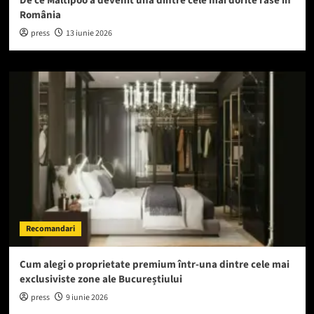
De ce Maltipoo a devenit una dintre cele mai dorite rase în
România
press
13 iunie 2026
Recomandari
Cum alegi o proprietate premium într-una dintre cele mai
exclusiviste zone ale Bucureștiului
press
9 iunie 2026