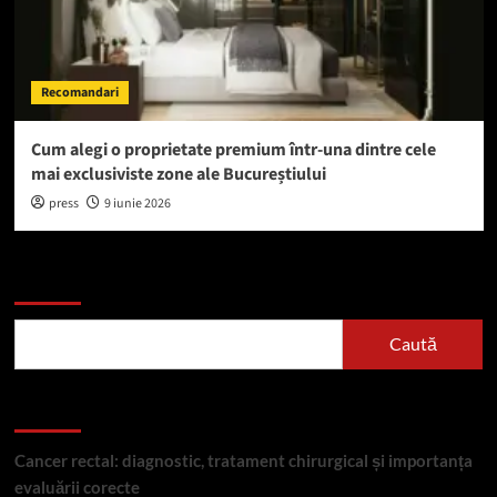
Recomandari
Cum alegi o proprietate premium într-una dintre cele
mai exclusiviste zone ale Bucureștiului
press
9 iunie 2026
Caută
Caută
Articole recente
Cancer rectal: diagnostic, tratament chirurgical și importanța
evaluării corecte