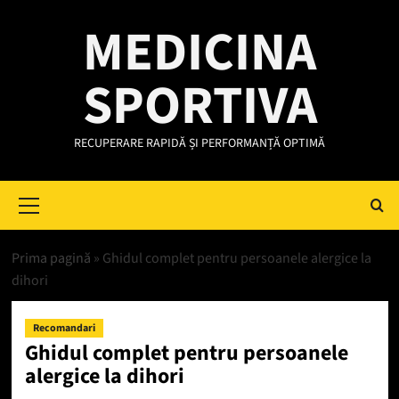
Skip
MEDICINA
to
content
SPORTIVA
RECUPERARE RAPIDĂ ȘI PERFORMANȚĂ OPTIMĂ
Primary
Menu
Prima pagină
»
Ghidul complet pentru persoanele alergice la
dihori
Recomandari
Ghidul complet pentru persoanele
alergice la dihori