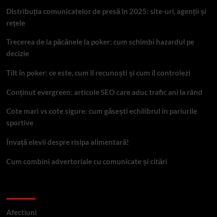
Distribuția comunicatelor de presă în 2025: site-uri, agenții și
rețele
Trecerea de la păcănele la poker: cum schimbi hazardul pe
decizie
Tilt în poker: ce este, cum îl recunoști și cum îl controlezi
Conținut evergreen: articole SEO care aduc trafic ani la rând
Cote mari vs cote sigure: cum găsești echilibrul în pariurile
sportive
Învață elevii despre risipa alimentară!
Cum combini advertoriale cu comunicate și citări
Categorii
Afectiuni