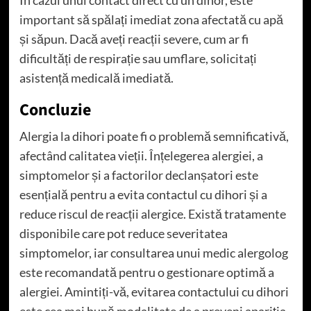
important să spălați imediat zona afectată cu apă
și săpun. Dacă aveți reacții severe, cum ar fi
dificultăți de respirație sau umflare, solicitați
asistență medicală imediată.
Concluzie
Alergia la dihori poate fi o problemă semnificativă,
afectând calitatea vieții. Înțelegerea alergiei, a
simptomelor și a factorilor declanșatori este
esențială pentru a evita contactul cu dihori și a
reduce riscul de reacții alergice. Există tratamente
disponibile care pot reduce severitatea
simptomelor, iar consultarea unui medic alergolog
este recomandată pentru o gestionare optimă a
alergiei. Amintiți-vă, evitarea contactului cu dihori
este cea mai bună modalitate de a preveni apariția