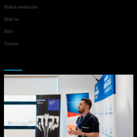
Sfatul medicului
Stiai ca
Stiri
Turism
Te-ar putea interesa si: