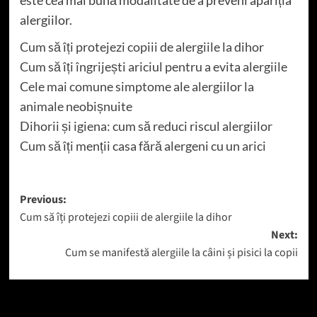
alergiilor.
Cum să îți protejezi copiii de alergiile la dihor
Cum să îți îngrijești ariciul pentru a evita alergiile
Cele mai comune simptome ale alergiilor la
animale neobișnuite
Dihorii și igiena: cum să reduci riscul alergiilor
Cum să îți menții casa fără alergeni cu un arici
Post
Previous:
Cum să îți protejezi copiii de alergiile la dihor
navigation
Next:
Cum se manifestă alergiile la câini și pisici la copii
Mai mult