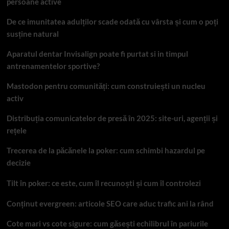
persoane active
De ce imunitatea adulților scade odată cu vârsta și cum o poți
susține natural
Aparatul dentar Invisalign poate fi purtat si in timpul
antrenamentelor sportive?
Mastodon pentru comunități: cum construiești un nucleu
activ
Distribuția comunicatelor de presă în 2025: site-uri, agenții și
rețele
Trecerea de la păcănele la poker: cum schimbi hazardul pe
decizie
Tilt în poker: ce este, cum îl recunoști și cum îl controlezi
Conținut evergreen: articole SEO care aduc trafic ani la rând
Cote mari vs cote sigure: cum găsești echilibrul în pariurile