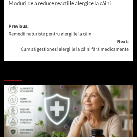
Moduri de a reduce reacțiile alergice la câini
Post
Previous:
Remedii naturiste pentru alergiile la câini
navigation
Next:
Cum să gestionezi alergiile la câini fără medicamente
Mai mult