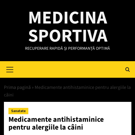
Skip
MEDICINA
to
content
SPORTIVA
RECUPERARE RAPIDĂ ȘI PERFORMANȚĂ OPTIMĂ
Primary
Menu
Prima pagină
»
Medicamente antihistaminice pentru alergiile la
câini
Sanatate
Medicamente antihistaminice
pentru alergiile la câini