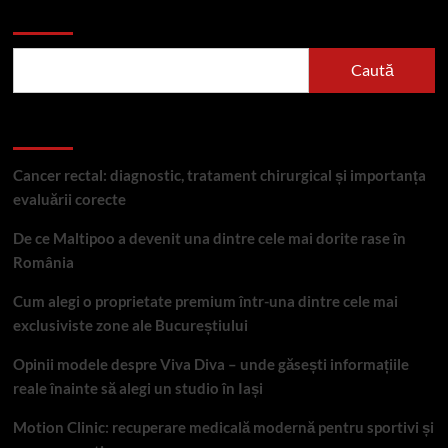
Caută
Caută
Articole recente
Cancer rectal: diagnostic, tratament chirurgical și importanța
evaluării corecte
De ce Maltipoo a devenit una dintre cele mai dorite rase în
România
Cum alegi o proprietate premium într-una dintre cele mai
exclusiviste zone ale Bucureștiului
Opinii modele despre Viva Diva – unde găsești informațiile
reale înainte să alegi un studio în Iași
Motion Clinic: recuperare medicală modernă pentru sportivi și