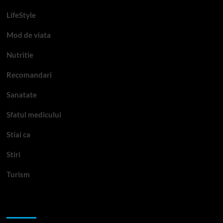
LifeStyle
Mod de viata
Nutritie
Recomandari
Sanatate
Sfatul medicului
Stiai ca
Stiri
Turism
Te-ar putea interesa si: