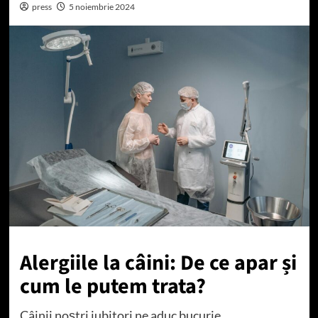
press
5 noiembrie 2024
Alergiile la câini: De ce apar și
cum le putem trata?
Câinii noștri iubitori ne aduc bucurie