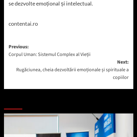
se dezvolte emoțional și intelectual.
contentai.ro
Post
Previous:
Corpul Uman: Sistemul Complex al Vieții
navigation
Next:
Rugăciunea, cheia dezvoltării emoționale și spirituale a
copiilor
Mai mult