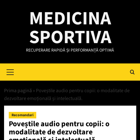
Skip
MEDICINA
to
content
SPORTIVA
RECUPERARE RAPIDĂ ȘI PERFORMANȚĂ OPTIMĂ
Primary
Menu
Prima pagină
»
Poveștile audio pentru copii: o modalitate de
dezvoltare emoțională și intelectuală.
Recomandari
Poveștile audio pentru copii: o
modalitate de dezvoltare