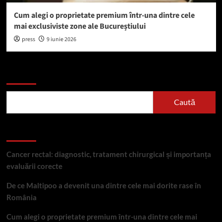
Cum alegi o proprietate premium într-una dintre cele
mai exclusiviste zone ale Bucureștiului
press
9 iunie 2026
Caută
Caută
Articole recente
Cancer rectal: diagnostic, tratament chirurgical și importanța
evaluării corecte
De ce Maltipoo a devenit una dintre cele mai dorite rase în
România
Cum alegi o proprietate premium într-una dintre cele mai