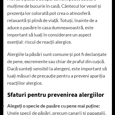
mulțime de bucurie în casă. Cântecul lor vesel și
prezența lor colorată pot crea o atmosferă
relaxantă și plină de viață. Totuși, înainte de a
aduce o pasăre în casa dumneavoastră, este
important să luați în considerare un aspect
esențial: riscul de reacții alergice.
Alergiile la păsări sunt comune și pot fi declanșate
de pene, excremente sau chiar de praful din cușcă.
Dacă sunteți sensibil la alergeni, este important să
luați măsuri de precauție pentru a preveni apariția
reacțiilor alergice.
Sfaturi pentru prevenirea alergiilor
Alegeți o specie de pasăre cu pene mai puține:
Unele specii de păsări, precum canarii și papagalii,