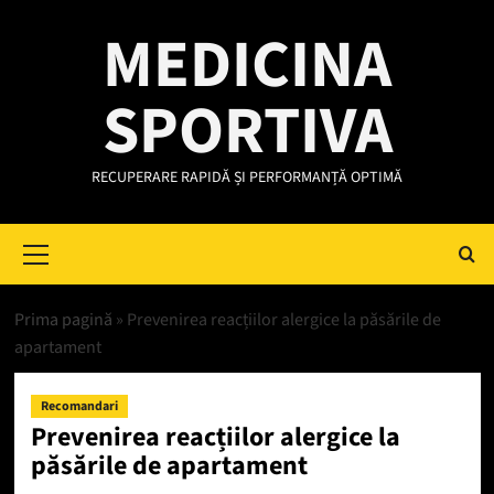
Skip
MEDICINA
to
content
SPORTIVA
RECUPERARE RAPIDĂ ȘI PERFORMANȚĂ OPTIMĂ
Primary
Menu
Prima pagină
»
Prevenirea reacțiilor alergice la păsările de
apartament
Recomandari
Prevenirea reacțiilor alergice la
păsările de apartament