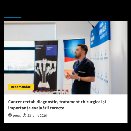
Te-ar putea interesa si:
Recomandari
Cancer rectal: diagnostic, tratament chirurgical și
importanța evaluării corecte
press
23 iunie 2026