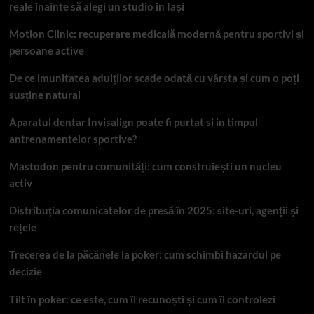
reale înainte să alegi un studio în Iași
Motion Clinic: recuperare medicală modernă pentru sportivi și
persoane active
De ce imunitatea adulților scade odată cu vârsta și cum o poți
susține natural
Aparatul dentar Invisalign poate fi purtat si in timpul
antrenamentelor sportive?
Mastodon pentru comunități: cum construiești un nucleu
activ
Distribuția comunicatelor de presă în 2025: site-uri, agenții și
rețele
Trecerea de la păcănele la poker: cum schimbi hazardul pe
decizie
Tilt în poker: ce este, cum îl recunoști și cum îl controlezi