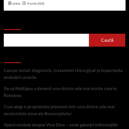
press
9 iunie 2026
Caută
Caută
Articole recente
Cancer rectal: diagnostic, tratament chirurgical și importanța
evaluării corecte
De ce Maltipoo a devenit una dintre cele mai dorite rase în
România
Cum alegi o proprietate premium într-una dintre cele mai
exclusiviste zone ale Bucureștiului
Opinii modele despre Viva Diva – unde găsești informațiile