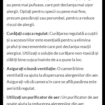
au pene mai pufoase, care pot declanșa mai ușor
alergii. Optați pentru specii cu pene mai fine,
precum pescăruși sau porumbei, pentru a reduce
riscul de alergii.
Curățați cușca regulat:
Curățarea regulată a cuștii
și a accesoriilor este esențială pentru a elimina
praful și excrementele care pot declanșa reacții
alergice. Utilizați o soluție de curățare non-toxică și
clătiți bine cușca înainte de a o pune la loc.
Asigurați o bună ventilație:
O cameră bine
ventilată va ajuta la dispersarea alergenilor din aer.
Asigurați-vă că camera în care se află pasărea este
aerisită regulat.
Utilizați un purificator de aer:
Un purificator de aer
poate ajuta la reducerea alergenilor din aer,