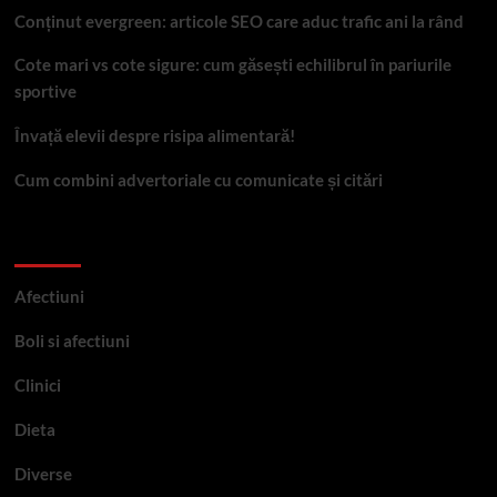
Conținut evergreen: articole SEO care aduc trafic ani la rând
Cote mari vs cote sigure: cum găsești echilibrul în pariurile
sportive
Învață elevii despre risipa alimentară!
Cum combini advertoriale cu comunicate și citări
Categorii
Afectiuni
Boli si afectiuni
Clinici
Dieta
Diverse