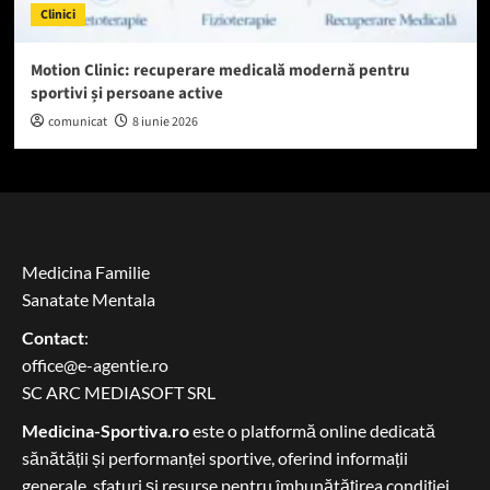
Clinici
Motion Clinic: recuperare medicală modernă pentru
sportivi și persoane active
comunicat
8 iunie 2026
Medicina Familie
Sanatate Mentala
Contact
:
office@e-agentie.ro
SC ARC MEDIASOFT SRL
Medicina-Sportiva.ro
este o platformă online dedicată
sănătății și performanței sportive, oferind informații
generale, sfaturi și resurse pentru îmbunătățirea condiției