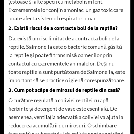
țestoase și alte specii cu metabolism lent.
Excrementele lor conțin amoniac, un gaz toxic care
poate afecta sistemul respirator uman.
2. Există riscul de a contracta boli de la reptile?
Da, există un risc limitat de a contracta boli de la
reptile. Salmonella este o bacterie comună găsită
la reptile și poate fi transmisă oamenilor prin
contactul cu excrementele animalelor. Deși nu
toate reptilele sunt purtătoare de Salmonella, este
important să se practice o igienă corespunzătoare.
3. Cum pot scăpa de mirosul de reptile din casă?
O curățare regulată a coliviei reptilei cu apă
fierbinte și detergent de vase este esențială. De
asemenea, ventilația adecvată a coliviei va ajuta la
reducerea acumulării de mirosuri. O schimbare
frecventă a substratului de colivie poate contribui