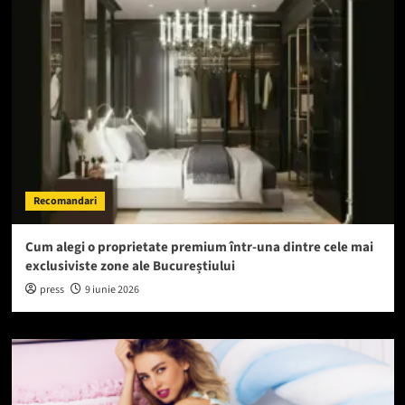
Recomandari
Cum alegi o proprietate premium într-una dintre cele mai
exclusiviste zone ale Bucureștiului
press
9 iunie 2026