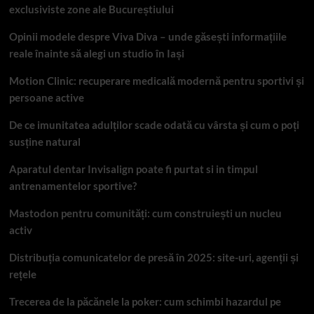
exclusiviste zone ale Bucureștiului
Opinii modele despre Viva Diva – unde găsești informațiile
reale înainte să alegi un studio în Iași
Motion Clinic: recuperare medicală modernă pentru sportivi și
persoane active
De ce imunitatea adulților scade odată cu vârsta și cum o poți
susține natural
Aparatul dentar Invisalign poate fi purtat si in timpul
antrenamentelor sportive?
Mastodon pentru comunități: cum construiești un nucleu
activ
Distribuția comunicatelor de presă în 2025: site-uri, agenții și
rețele
Trecerea de la păcănele la poker: cum schimbi hazardul pe