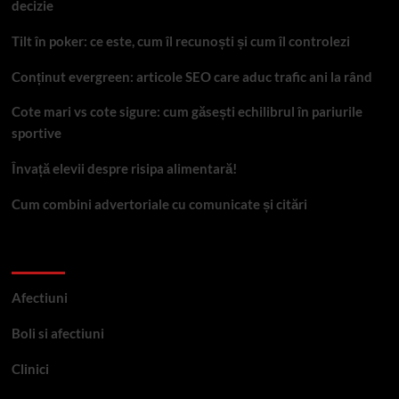
decizie
Tilt în poker: ce este, cum îl recunoști și cum îl controlezi
Conținut evergreen: articole SEO care aduc trafic ani la rând
Cote mari vs cote sigure: cum găsești echilibrul în pariurile
sportive
Învață elevii despre risipa alimentară!
Cum combini advertoriale cu comunicate și citări
Categorii
Afectiuni
Boli si afectiuni
Clinici