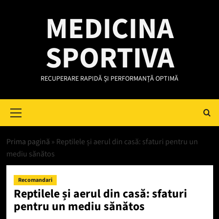
Skip
MEDICINA
to
content
SPORTIVA
RECUPERARE RAPIDĂ ȘI PERFORMANȚĂ OPTIMĂ
Primary
Menu
Prima pagină
»
Reptilele și aerul din casă: sfaturi pentru un
mediu sănătos
Recomandari
Reptilele și aerul din casă: sfaturi
pentru un mediu sănătos