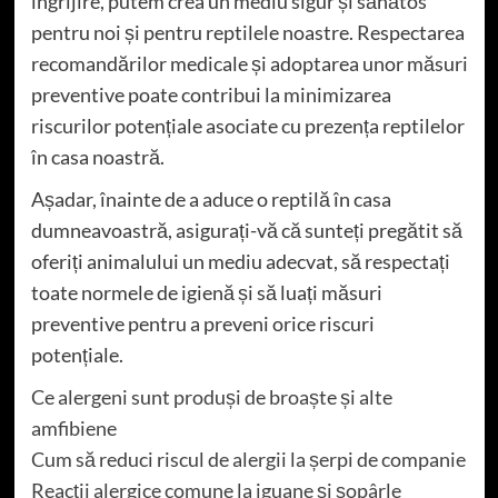
îngrijire, putem crea un mediu sigur și sănătos
pentru noi și pentru reptilele noastre. Respectarea
recomandărilor medicale și adoptarea unor măsuri
preventive poate contribui la minimizarea
riscurilor potențiale asociate cu prezența reptilelor
în casa noastră.
Așadar, înainte de a aduce o reptilă în casa
dumneavoastră, asigurați-vă că sunteți pregătit să
oferiți animalului un mediu adecvat, să respectați
toate normele de igienă și să luați măsuri
preventive pentru a preveni orice riscuri
potențiale.
Ce alergeni sunt produși de broaște și alte
amfibiene
Cum să reduci riscul de alergii la șerpi de companie
Reacții alergice comune la iguane și șopârle