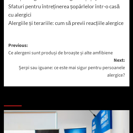
Sfaturi pentru întreținerea șopârlelor într-o casă
cu alergici
Alergiile și terariile: cum să previi reacțiile alergice
Post
Previous:
Ce alergeni sunt produși de broaște și alte amfibiene
navigation
Next:
Șerpi sau iguane: ce este mai sigur pentru persoanele
alergice?
Mai mult