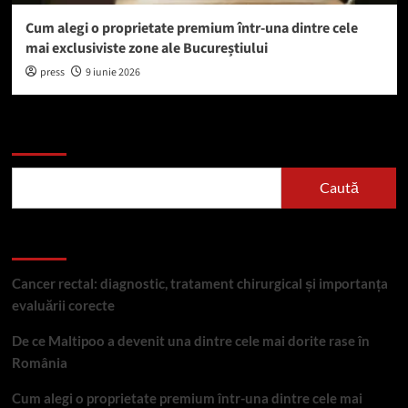
Cum alegi o proprietate premium într-una dintre cele
mai exclusiviste zone ale Bucureștiului
press
9 iunie 2026
Caută
Caută
Articole recente
Cancer rectal: diagnostic, tratament chirurgical și importanța
evaluării corecte
De ce Maltipoo a devenit una dintre cele mai dorite rase în
România
Cum alegi o proprietate premium într-una dintre cele mai