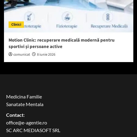
Clinici
Motion Clinic: recuperare medicală modernă pentru
sportivi și persoane active
comunicat
8 iunie 2026
Medicina Familie
Sanatate Mentala
Contact
:
office@e-agentie.ro
SC ARC MEDIASOFT SRL