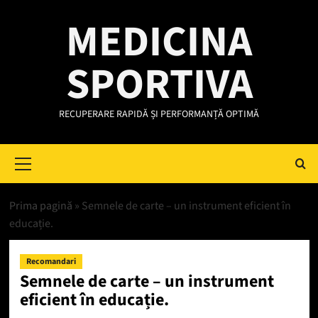
Skip
MEDICINA
to
content
SPORTIVA
RECUPERARE RAPIDĂ ȘI PERFORMANȚĂ OPTIMĂ
Primary
Menu
Prima pagină
»
Semnele de carte – un instrument eficient în
educație.
Recomandari
Semnele de carte – un instrument
eficient în educație.