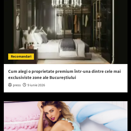
Recomandari
Cum alegi o proprietate premium într-una dintre cele mai
exclusiviste zone ale Bucureștiului
press
9 iunie 2026