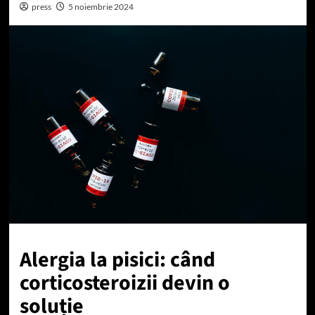
press
5 noiembrie 2024
Alergia la pisici: când
corticosteroizii devin o
soluție