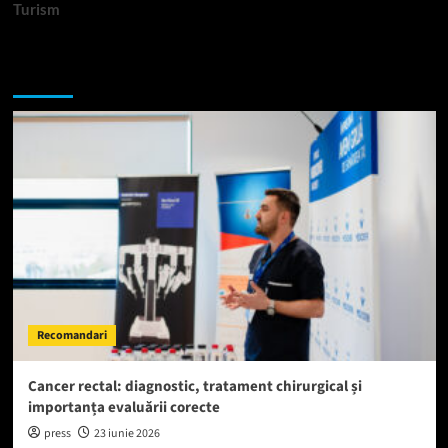
Turism
Te-ar putea interesa si:
Recomandari
Cancer rectal: diagnostic, tratament chirurgical și
importanța evaluării corecte
press
23 iunie 2026