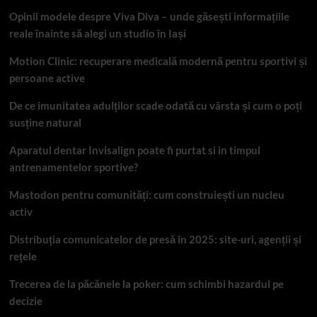
Opinii modele despre Viva Diva – unde găsești informațiile
reale înainte să alegi un studio în Iași
Motion Clinic: recuperare medicală modernă pentru sportivi și
persoane active
De ce imunitatea adulților scade odată cu vârsta și cum o poți
susține natural
Aparatul dentar Invisalign poate fi purtat si in timpul
antrenamentelor sportive?
Mastodon pentru comunități: cum construiești un nucleu
activ
Distribuția comunicatelor de presă în 2025: site-uri, agenții și
rețele
Trecerea de la păcănele la poker: cum schimbi hazardul pe
decizie