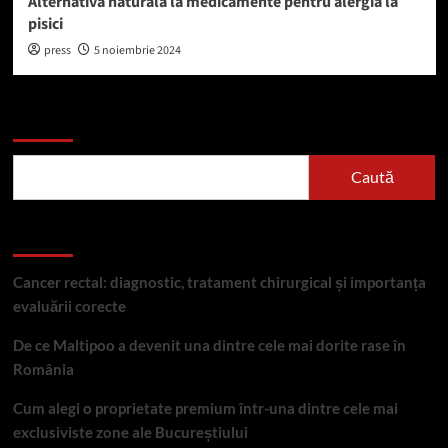
Alternativa naturală la medicamente pentru alergia la
pisici
press
5 noiembrie 2024
Caută
Caută
Articole recente
Cancer rectal: diagnostic, tratament chirurgical și importanța
evaluării corecte
De ce Maltipoo a devenit una dintre cele mai dorite rase în
România
Cum alegi o proprietate premium într-una dintre cele mai
exclusiviste zone ale Bucureștiului