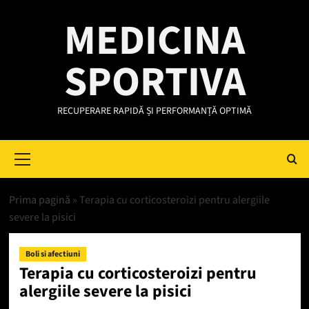
Skip
MEDICINA
to
content
SPORTIVA
RECUPERARE RAPIDĂ ȘI PERFORMANȚĂ OPTIMĂ
Primary
Menu
Prima pagină
»
Terapia cu corticosteroizi pentru alergiile
severe la pisici
Boli si afectiuni
Terapia cu corticosteroizi pentru
alergiile severe la pisici