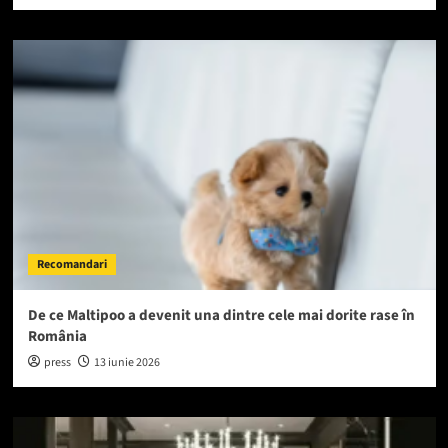
Recomandari
De ce Maltipoo a devenit una dintre cele mai dorite rase în
România
press
13 iunie 2026