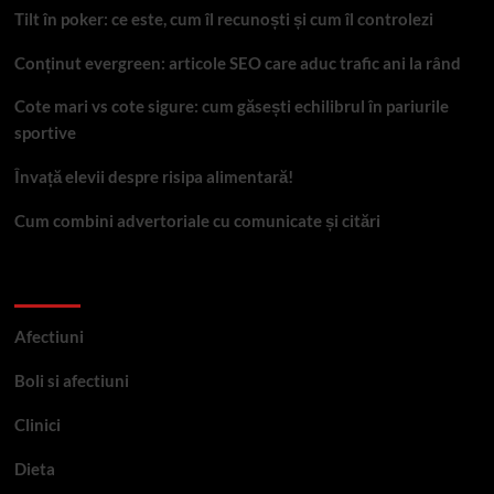
Tilt în poker: ce este, cum îl recunoști și cum îl controlezi
Conținut evergreen: articole SEO care aduc trafic ani la rând
Cote mari vs cote sigure: cum găsești echilibrul în pariurile
sportive
Învață elevii despre risipa alimentară!
Cum combini advertoriale cu comunicate și citări
Categorii
Afectiuni
Boli si afectiuni
Clinici
Dieta