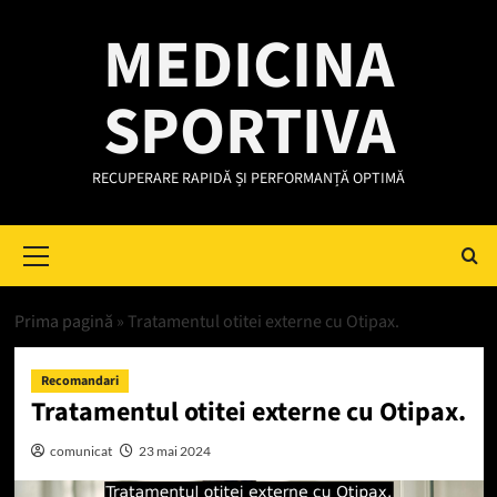
Skip
MEDICINA
to
content
SPORTIVA
RECUPERARE RAPIDĂ ȘI PERFORMANȚĂ OPTIMĂ
Primary
Menu
Prima pagină
»
Tratamentul otitei externe cu Otipax.
Recomandari
Tratamentul otitei externe cu Otipax.
comunicat
23 mai 2024