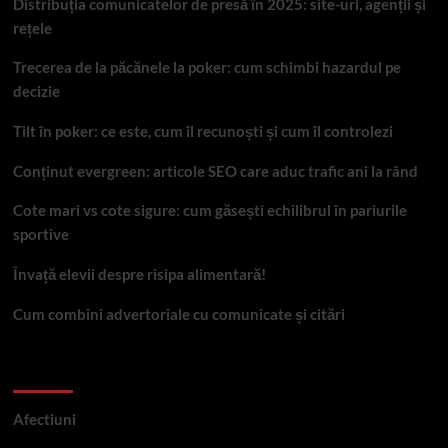
Distribuția comunicatelor de presă în 2025: site-uri, agenții și
rețele
Trecerea de la păcănele la poker: cum schimbi hazardul pe
decizie
Tilt în poker: ce este, cum îl recunoști și cum îl controlezi
Conținut evergreen: articole SEO care aduc trafic ani la rând
Cote mari vs cote sigure: cum găsești echilibrul în pariurile
sportive
Învață elevii despre risipa alimentară!
Cum combini advertoriale cu comunicate și citări
Categorii
Afectiuni