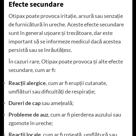
Efecte secundare
Otipax poate provoca iritație, arsură sau senzație
de furnicătură în ureche. Aceste efecte secundare
sunt în general ușoare și trecătoare, dar este
important să se informeze medicul dacă acestea
persistă sau se înrăutățesc.
În cazuri rare, Otipax poate provoca și alte efecte
secundare, cum ar fi:
Reacții alergice
, cum ar fi erupții cutanate,
umflături sau dificultăți de respirație;
Dureri de cap
sau amețeală;
Probleme de auz
, cum ar fi pierderea auzului sau
zgomote în ureche;
Reacții locale
, cum ar fi roșeață, umflătură sau