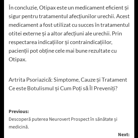
În concluzie, Otipax este un medicament eficient și
sigur pentru tratamentul afecțiunilor urechii. Acest
medicament a fost utilizat cu succes în tratamentul
otitei externe și a altor afecțiuni ale urechii. Prin
respectarea indicațiilor și contraindicațiilor,
pacienții pot obține cele mai bune rezultate cu
Otipax.
Artrita Psoriazică: Simptome, Cauze și Tratament
Ce este Botulismul și Cum Poți să Îl Preveniți?
Post
Previous:
Descoperă puterea Neurovert Prospect în sănătate și
navigation
medicină.
Next: