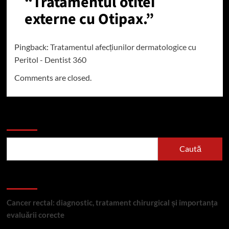
“
Tratamentul otitei
externe cu Otipax.
”
Pingback:
Tratamentul afecțiunilor dermatologice cu
Peritol - Dentist 360
Comments are closed.
Caută
Caută
Articole recente
Cancer rectal: diagnostic, tratament chirurgical și importanța
evaluării corecte