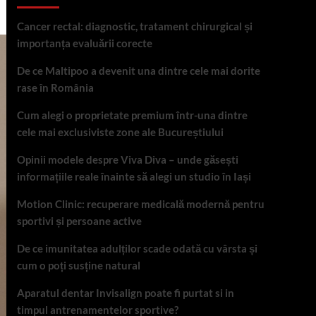
Cancer rectal: diagnostic, tratament chirurgical și
importanța evaluării corecte
De ce Maltipoo a devenit una dintre cele mai dorite
rase în România
Cum alegi o proprietate premium într-una dintre
cele mai exclusiviste zone ale Bucureștiului
Opinii modele despre Viva Diva – unde găsești
informațiile reale înainte să alegi un studio în Iași
Motion Clinic: recuperare medicală modernă pentru
sportivi și persoane active
De ce imunitatea adulților scade odată cu vârsta și
cum o poți susține natural
Aparatul dentar Invisalign poate fi purtat si in
timpul antrenamentelor sportive?