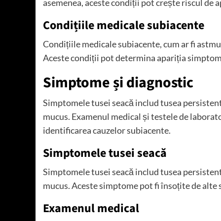
asemenea, aceste condiții pot crește riscul de ap
Condițiile medicale subiacente
Condițiile medicale subiacente, cum ar fi astmul 
Aceste condiții pot determina apariția simptomel
Simptome și diagnostic
Simptomele tusei seacă includ tusea persistentă
mucus. Examenul medical și testele de laborato
identificarea cauzelor subiacente.
Simptomele tusei seacă
Simptomele tusei seacă includ tusea persistentă
mucus. Aceste simptome pot fi însoțite de alte s
Examenul medical