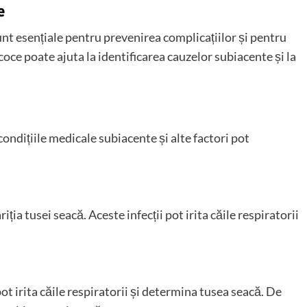
e
nt esențiale pentru prevenirea complicațiilor și pentru
coce poate ajuta la identificarea cauzelor subiacente și la
, condițiile medicale subiacente și alte factori pot
iția tusei seacă. Aceste infecții pot irita căile respiratorii
ot irita căile respiratorii și determina tusea seacă. De