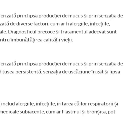
erizată prin lipsa producției de mucus și prin senzația de
tă de diverse factori, cum ar fi alergiile, infecțiile,
dicale. Diagnosticul precoce și tratamentul adecvat sunt
tru îmbunătățirea calității vieții.
erizată prin lipsa producției de mucus și prin senzația de
tusea persistentă, senzația de uscăciune în gât și lipsa
clud alergiile, infecțiile, iritarea căilor respiratorii și
medicale subiacente, cum ar fi astmul și bronșita, pot