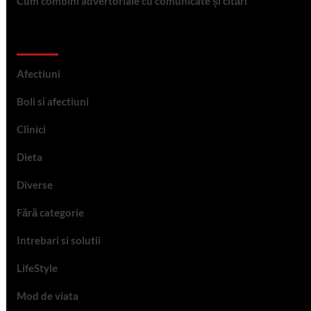
Cum combini advertoriale cu comunicate și citări
Categorii
Afectiuni
Boli si afectiuni
Clinici
Dieta
Diverse
Fără categorie
Intrebari si solutii
LifeStyle
Mod de viata