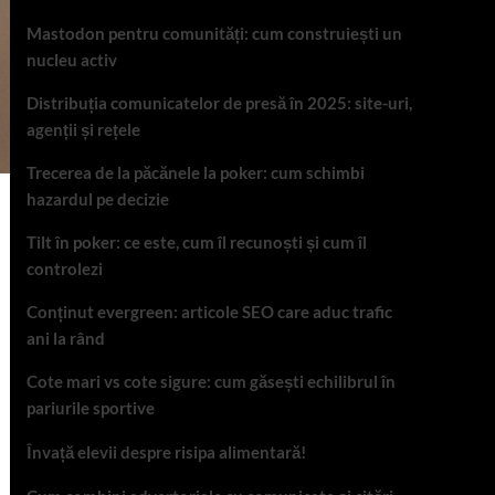
Mastodon pentru comunități: cum construiești un
nucleu activ
Distribuția comunicatelor de presă în 2025: site-uri,
agenții și rețele
Trecerea de la păcănele la poker: cum schimbi
hazardul pe decizie
Tilt în poker: ce este, cum îl recunoști și cum îl
controlezi
Conținut evergreen: articole SEO care aduc trafic
ani la rând
Cote mari vs cote sigure: cum găsești echilibrul în
pariurile sportive
Învață elevii despre risipa alimentară!