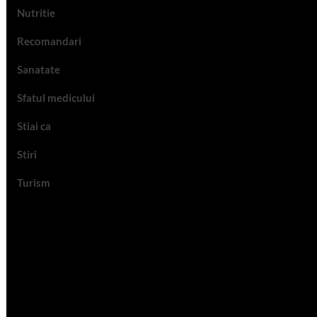
Nutritie
Recomandari
Sanatate
Sfatul medicului
Stiai ca
Stiri
Turism