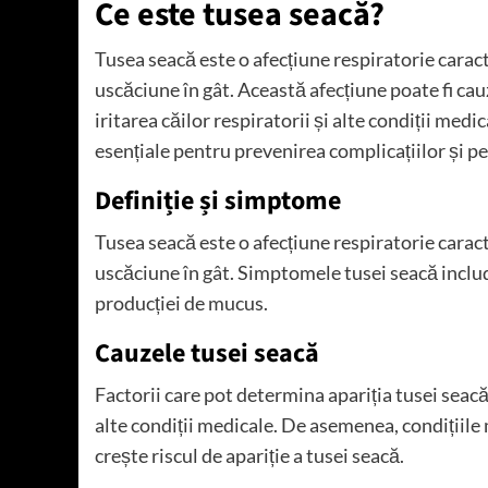
Ce este tusea seacă?
Tusea seacă este o afecțiune respiratorie caract
uscăciune în gât. Această afecțiune poate fi cauza
iritarea căilor respiratorii și alte condiții me
esențiale pentru prevenirea complicațiilor și pen
Definiție și simptome
Tusea seacă este o afecțiune respiratorie caract
uscăciune în gât. Simptomele tusei seacă includ 
producției de mucus.
Cauzele tusei seacă
Factorii care pot determina apariția tusei seacă in
alte condiții medicale. De asemenea, condițiile 
crește riscul de apariție a tusei seacă.