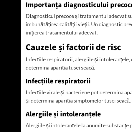
Importanța diagnosticului precoc
Diagnosticul precoce și tratamentul adecvat su
îmbunătățirea calității vieții. Un diagnostic pre
inițierea tratamentului adecvat.
Cauzele și factorii de risc
Infecțiile respiratorii, alergiile și intoleranțele
determina apariția tusei seacă.
Infecțiile respiratorii
Infecțiile virale și bacteriene pot determina apar
și determina apariția simptomelor tusei seacă.
Alergiile și intoleranțele
Alergiile și intoleranțele la anumite substanțe p