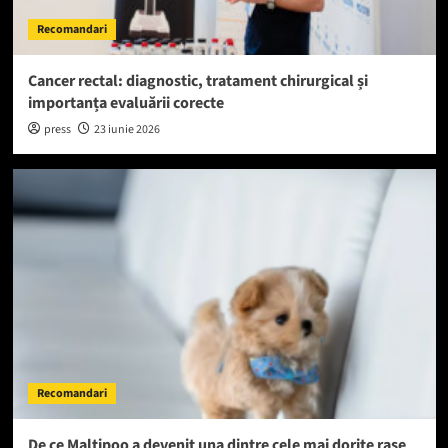
Recomandari
Cancer rectal: diagnostic, tratament chirurgical și
importanța evaluării corecte
press
23 iunie 2026
Recomandari
De ce Maltipoo a devenit una dintre cele mai dorite rase