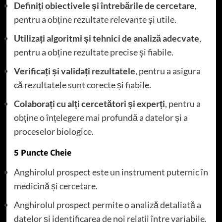
Definiți obiectivele și întrebările de cercetare
,
pentru a obține rezultate relevante și utile.
Utilizați algoritmi și tehnici de analiză adecvate
,
pentru a obține rezultate precise și fiabile.
Verificați și validați rezultatele
, pentru a asigura
că rezultatele sunt corecte și fiabile.
Colaborați cu alți cercetători și experți
, pentru a
obține o înțelegere mai profundă a datelor și a
proceselor biologice.
5 Puncte Cheie
Anghirolul prospect este un instrument puternic în
medicină și cercetare.
Anghirolul prospect permite o analiză detaliată a
datelor și identificarea de noi relații între variabile.