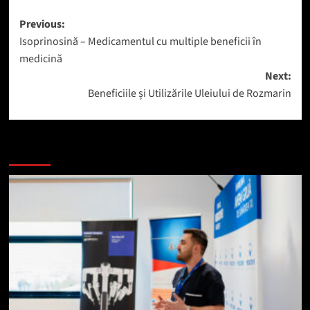
Post
Previous:
Isoprinosină – Medicamentul cu multiple beneficii în
navigation
medicină
Next:
Beneficiile și Utilizările Uleiului de Rozmarin
Mai mult