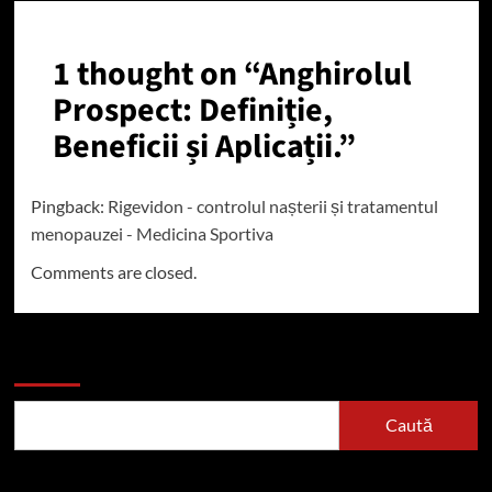
1 thought on “
Anghirolul
Prospect: Definiție,
Beneficii și Aplicații.
”
Pingback:
Rigevidon - controlul nașterii și tratamentul
menopauzei - Medicina Sportiva
Comments are closed.
Caută
Caută
Articole recente