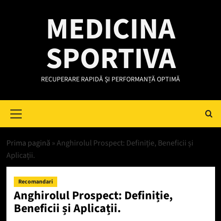
Skip
MEDICINA
to
content
SPORTIVA
RECUPERARE RAPIDĂ ȘI PERFORMANȚĂ OPTIMĂ
Primary
Menu
Prima pagină
»
Anghirolul Prospect: Definiție, Beneficii și
Aplicații.
Recomandari
Anghirolul Prospect: Definiție,
Beneficii și Aplicații.