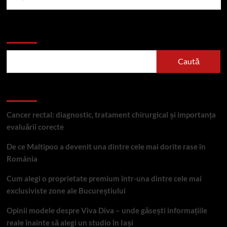
Caută
Caută
Articole recente
Cancer rectal: diagnostic, tratament chirurgical și importanța
evaluării corecte
De ce Maltipoo a devenit una dintre cele mai dorite rase în
România
Cum alegi o proprietate premium într-una dintre cele mai
exclusiviste zone ale Bucureștiului
Opinii modele despre Viva Diva – unde găsești informațiile
reale înainte să alegi un studio în Iași