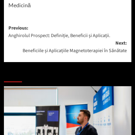
Medicină
Post
Previous:
Anghirolul Prospect: Definiție, Beneficii și Aplicații.
navigation
Next:
Beneficiile și Aplicațiile Magnetoterapiei în Sănătate
Mai mult