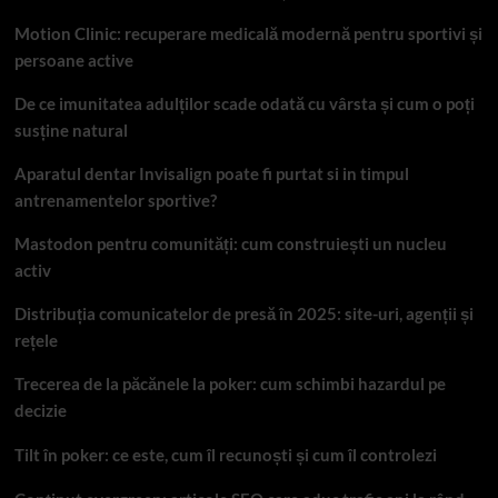
Motion Clinic: recuperare medicală modernă pentru sportivi și
persoane active
De ce imunitatea adulților scade odată cu vârsta și cum o poți
susține natural
Aparatul dentar Invisalign poate fi purtat si in timpul
antrenamentelor sportive?
Mastodon pentru comunități: cum construiești un nucleu
activ
Distribuția comunicatelor de presă în 2025: site-uri, agenții și
rețele
Trecerea de la păcănele la poker: cum schimbi hazardul pe
decizie
Tilt în poker: ce este, cum îl recunoști și cum îl controlezi