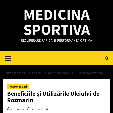
Skip
MEDICINA
to
content
SPORTIVA
RECUPERARE RAPIDĂ ȘI PERFORMANȚĂ OPTIMĂ
Primary
Menu
Prima pagină
»
Beneficiile și Utilizările Uleiului de Rozmarin
Recomandari
Beneficiile și Utilizările Uleiului de
Rozmarin
comunicat
23 mai 2024