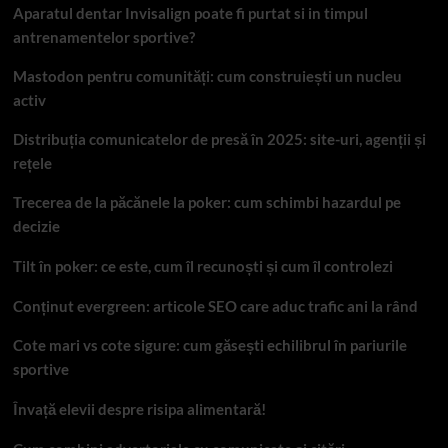
Aparatul dentar Invisalign poate fi purtat si in timpul
antrenamentelor sportive?
Mastodon pentru comunități: cum construiești un nucleu
activ
Distribuția comunicatelor de presă în 2025: site-uri, agenții și
rețele
Trecerea de la păcănele la poker: cum schimbi hazardul pe
decizie
Tilt în poker: ce este, cum îl recunoști și cum îl controlezi
Conținut evergreen: articole SEO care aduc trafic ani la rând
Cote mari vs cote sigure: cum găsești echilibrul în pariurile
sportive
Învață elevii despre risipa alimentară!