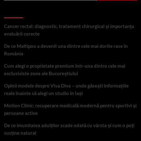
Articole recente
Cancer rectal: diagnostic, tratament chirurgical și importanța
evaluării corecte
De ce Maltipoo a devenit una dintre cele mai dorite rase în
România
Cum alegi o proprietate premium într-una dintre cele mai
exclusiviste zone ale Bucureștiului
Opinii modele despre Viva Diva – unde găsești informațiile
reale înainte să alegi un studio în Iași
Motion Clinic: recuperare medicală modernă pentru sportivi și
persoane active
De ce imunitatea adulților scade odată cu vârsta și cum o poți
susține natural