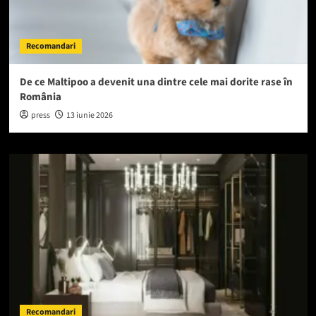
Recomandari
De ce Maltipoo a devenit una dintre cele mai dorite rase în
România
press
13 iunie 2026
Recomandari