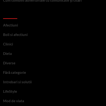
Cum combini advertoriale cu comunicate și citări
Categorii
Afectiuni
Boli si afectiuni
Clinici
Dieta
Diverse
Fără categorie
Intrebari si solutii
LifeStyle
Mod de viata