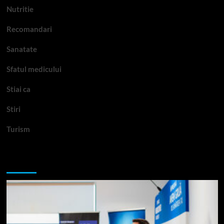
Nutritie
Recomandari
Sanatate
Sfatul medicului
Stiai ca
Stiri
Turism
Te-ar putea interesa si: