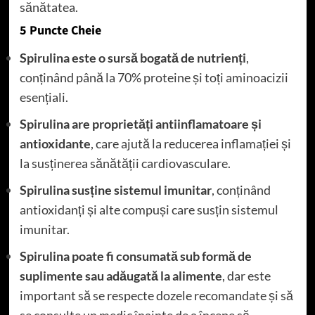
sănătatea.
5 Puncte Cheie
Spirulina este o sursă bogată de nutrienți
,
conținând până la 70% proteine și toți aminoacizii
esențiali.
Spirulina are proprietăți antiinflamatoare și
antioxidante
, care ajută la reducerea inflamației și
la susținerea sănătății cardiovasculare.
Spirulina susține sistemul imunitar
, conținând
antioxidanți și alte compuși care susțin sistemul
imunitar.
Spirulina poate fi consumată sub formă de
suplimente sau adăugată la alimente
, dar este
important să se respecte dozele recomandate și să
se consulte un medic înainte de a începe să