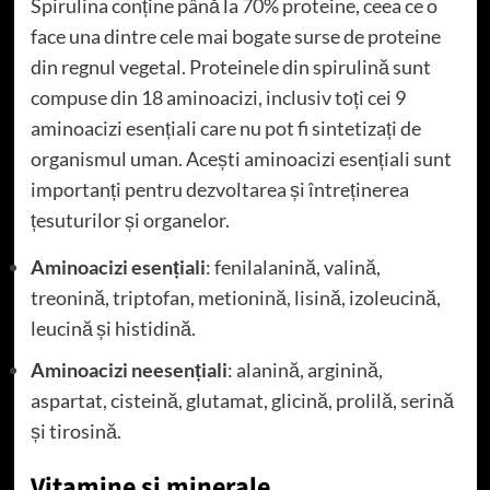
Spirulina conține până la 70% proteine, ceea ce o
face una dintre cele mai bogate surse de proteine
din regnul vegetal. Proteinele din spirulină sunt
compuse din 18 aminoacizi, inclusiv toți cei 9
aminoacizi esențiali care nu pot fi sintetizați de
organismul uman. Acești aminoacizi esențiali sunt
importanți pentru dezvoltarea și întreținerea
țesuturilor și organelor.
Aminoacizi esențiali
: fenilalanină, valină,
treonină, triptofan, metionină, lisină, izoleucină,
leucină și histidină.
Aminoacizi neesențiali
: alanină, arginină,
aspartat, cisteină, glutamat, glicină, prolilă, serină
și tirosină.
Vitamine și minerale