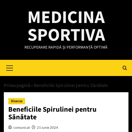
Skip
MEDICINA
to
content
SPORTIVA
RECUPERARE RAPIDĂ ȘI PERFORMANȚĂ OPTIMĂ
Primary
Menu
Prima pagină
»
Beneficiile Spirulinei pentru Sănătate
Diverse
Beneficiile Spirulinei pentru
Sănătate
comunicat
21 iunie 2024