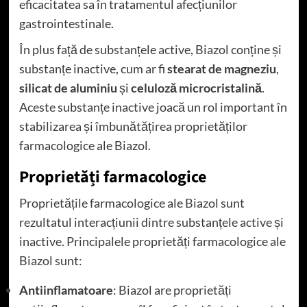
eficacitatea sa în tratamentul afecțiunilor
gastrointestinale.
În plus față de substanțele active, Biazol conține și
substanțe inactive, cum ar fi
stearat de magneziu
,
silicat de aluminiu
și
celuloză microcristalină
.
Aceste substanțe inactive joacă un rol important în
stabilizarea și îmbunătățirea proprietăților
farmacologice ale Biazol.
Proprietăți farmacologice
Proprietățile farmacologice ale Biazol sunt
rezultatul interacțiunii dintre substanțele active și
inactive. Principalele proprietăți farmacologice ale
Biazol sunt:
Antiinflamatoare
: Biazol are proprietăți