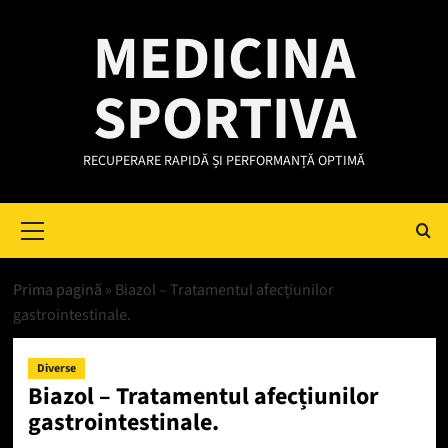
Skip
MEDICINA
to
content
SPORTIVA
RECUPERARE RAPIDĂ ȘI PERFORMANȚĂ OPTIMĂ
Primary
Menu
Prima pagină
»
Biazol – Tratamentul afecțiunilor
gastrointestinale.
Diverse
Biazol – Tratamentul afecțiunilor
gastrointestinale.