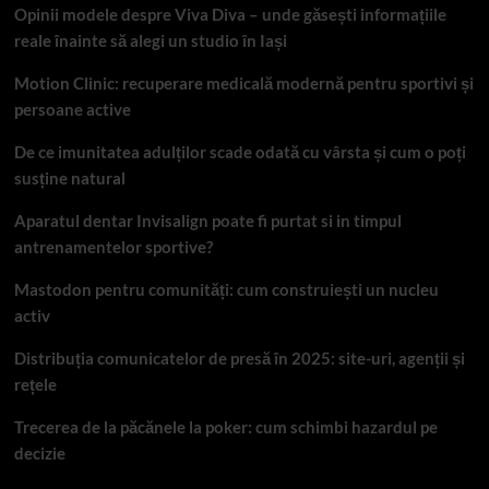
Opinii modele despre Viva Diva – unde găsești informațiile
reale înainte să alegi un studio în Iași
Motion Clinic: recuperare medicală modernă pentru sportivi și
persoane active
De ce imunitatea adulților scade odată cu vârsta și cum o poți
susține natural
Aparatul dentar Invisalign poate fi purtat si in timpul
antrenamentelor sportive?
Mastodon pentru comunități: cum construiești un nucleu
activ
Distribuția comunicatelor de presă în 2025: site-uri, agenții și
rețele
Trecerea de la păcănele la poker: cum schimbi hazardul pe
decizie