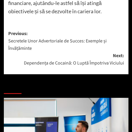
financiare, ajutându-le astfel să își atingă
obiectivele și să se dezvolte în cariera lor.
Post
Previous:
Secretele Unor Advertoriale de Succes: Exemple și
navigation
Învățăminte
Next:
Dependența de Cocaină: O Luptă Împotriva Viciului
Mai mult