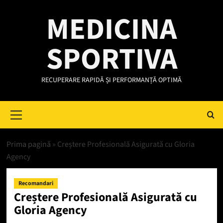
Skip
MEDICINA
to
content
SPORTIVA
RECUPERARE RAPIDĂ ȘI PERFORMANȚĂ OPTIMĂ
Primary
Menu
Prima pagină
»
Creștere Profesională Asigurată cu Gloria
Agency
Recomandari
Creștere Profesională Asigurată cu
Gloria Agency