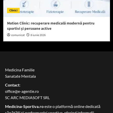
Clinici
Motion Clinic: recuperare medicală modernă pentru
sportivi și persoane active
comunicat
8 iunie 2026
Medicina Familie
Sanatate Mentala
Contact
:
office@e-agentie.ro
SC ARC MEDIASOFT SRL
Medicina-Sportiva.ro
este o platformă online dedicată
sănătății și performanței sportive, oferind informații