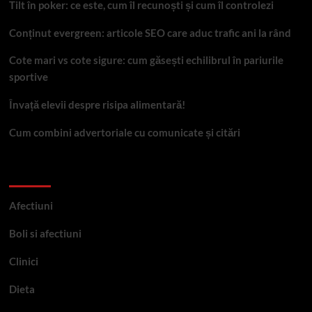
Tilt în poker: ce este, cum îl recunoști și cum îl controlezi
Conținut evergreen: articole SEO care aduc trafic ani la rând
Cote mari vs cote sigure: cum găsești echilibrul în pariurile
sportive
Învață elevii despre risipa alimentară!
Cum combini advertoriale cu comunicate și citări
Categorii
Afectiuni
Boli si afectiuni
Clinici
Dieta