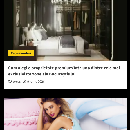
Recomandari
Cum alegi o proprietate premium într-una dintre cele mai
exclusiviste zone ale Bucureștiului
press
9 iunie 2026