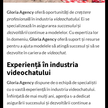
Gloria Agency
oferă oportunități de
creștere
profesională
în industria
videochatului
. Ei se
specializează în asigurarea
succesului
și
dezvoltării
continue a modelelor. Cu expertiza lor
în domeniu,
Gloria Agency
oferă suport și resurse
pentru a ajuta modelele să atingă succesul și să se
dezvolte în cariera de
videochat
.
Experiență în industria
videochatului
Gloria Agency
dispune de o echipă de specialiști
cu o vastă experiență în industria videochatului.
Înființată de mai mulți ani, agenția s-a dedicat
asigurării succesului și dezvoltării continue a