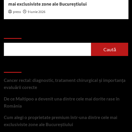
mai exclusiviste zone ale Bucureștiului
press
9 iunie 2026
Caută
Caută
Articole recente
Cancer rectal: diagnostic, tratament chirurgical și importanța
evaluării corecte
De ce Maltipoo a devenit una dintre cele mai dorite rase în
România
Cum alegi o proprietate premium într-una dintre cele mai
exclusiviste zone ale Bucureștiului