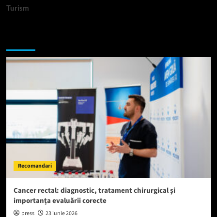
Turism
Te-ar putea interesa si:
Recomandari
Cancer rectal: diagnostic, tratament chirurgical și
importanța evaluării corecte
press
23 iunie 2026