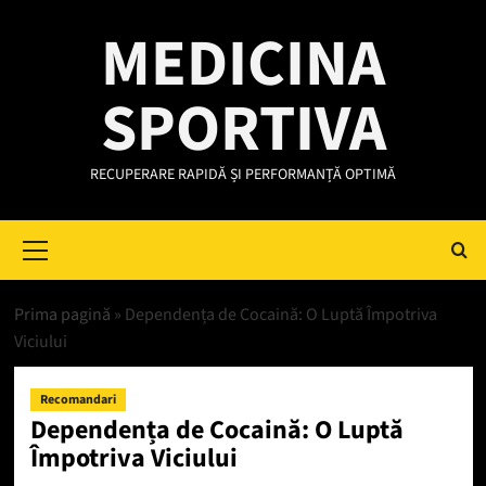
Skip
MEDICINA
to
content
SPORTIVA
RECUPERARE RAPIDĂ ȘI PERFORMANȚĂ OPTIMĂ
Primary
Menu
Prima pagină
»
Dependența de Cocaină: O Luptă Împotriva
Viciului
Recomandari
Dependența de Cocaină: O Luptă
Împotriva Viciului