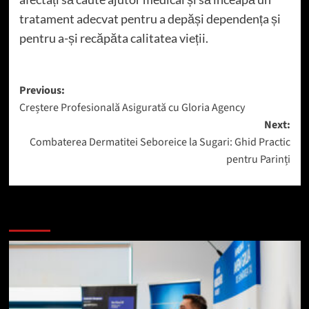
tratament adecvat pentru a depăși dependența și
pentru a-și recăpăta calitatea vieții.
Post
Previous:
Creștere Profesională Asigurată cu Gloria Agency
navigation
Next:
Combaterea Dermatitei Seboreice la Sugari: Ghid Practic
pentru Parinți
Mai mult