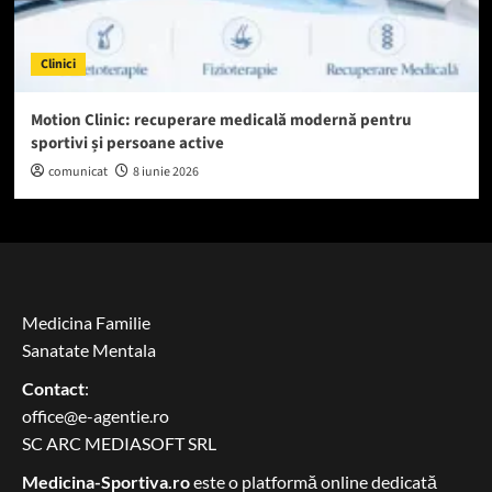
Clinici
Motion Clinic: recuperare medicală modernă pentru
sportivi și persoane active
comunicat
8 iunie 2026
Medicina Familie
Sanatate Mentala
Contact
:
office@e-agentie.ro
SC ARC MEDIASOFT SRL
Medicina-Sportiva.ro
este o platformă online dedicată