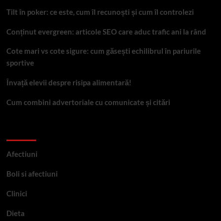
Tilt în poker: ce este, cum îl recunoști și cum îl controlezi
Conținut evergreen: articole SEO care aduc trafic ani la rând
Cote mari vs cote sigure: cum găsești echilibrul în pariurile
sportive
Învață elevii despre risipa alimentară!
Cum combini advertoriale cu comunicate și citări
Categorii
Afectiuni
Boli si afectiuni
Clinici
Dieta