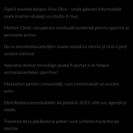
Opinii modele despre Viva Diva – unde găsești informațiile
reale înainte să alegi un studio în Iași
Motion Clinic: recuperare medicală modernă pentru sportivi și
persoane active
De ce imunitatea adulților scade odată cu vârsta și cum o poți
susține natural
Aparatul dentar Invisalign poate fi purtat si in timpul
antrenamentelor sportive?
Mastodon pentru comunități: cum construiești un nucleu
activ
Distribuția comunicatelor de presă în 2025: site-uri, agenții și
rețele
Trecerea de la păcănele la poker: cum schimbi hazardul pe
decizie