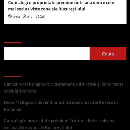
Cum alegi o proprietate premium într-una dintre cele
mai exclusiviste zone ale Bucureștiului
press
9 iunie 2026
Caută
Caută
Articole recente
Cancer rectal: diagnostic, tratament chirurgical și importanța
evaluării corecte
De ce Maltipoo a devenit una dintre cele mai dorite rase în
România
Cum alegi o proprietate premium într-una dintre cele mai
exclusiviste zone ale Bucureștiului