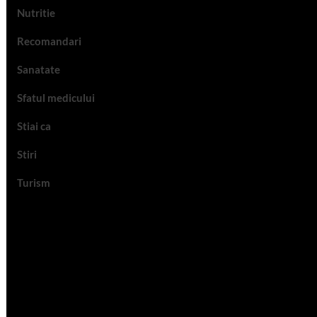
Nutritie
Recomandari
Sanatate
Sfatul medicului
Stiai ca
Stiri
Turism