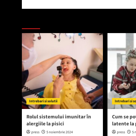
navigation
Mai mult
Intrebari si solutii
Intrebari si s
Rolul sistemului imunitar în
Cum se pot
alergiile la pisici
latente la 
press
5 noiembrie 2024
press
5 