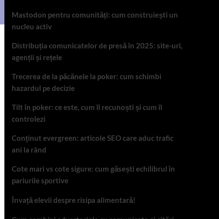
Mastodon pentru comunități: cum construiești un
nucleu activ
Distribuția comunicatelor de presă în 2025: site-uri,
agenții și rețele
Trecerea de la păcănele la poker: cum schimbi
hazardul pe decizie
Tilt în poker: ce este, cum îl recunoști și cum îl
controlezi
Conținut evergreen: articole SEO care aduc trafic
ani la rând
Cote mari vs cote sigure: cum găsești echilibrul în
pariurile sportive
Învață elevii despre risipa alimentară!