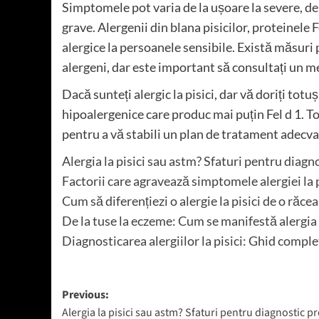
Simptomele pot varia de la ușoare la severe, de 
grave. Alergenii din blana pisicilor, proteinele F
alergice la persoanele sensibile. Există măsuri 
alergeni, dar este important să consultați un 
Dacă sunteți alergic la pisici, dar vă doriți totu
hipoalergenice care produc mai puțin Fel d 1. To
pentru a vă stabili un plan de tratament adecva
Alergia la pisici sau astm? Sfaturi pentru diagn
Factorii care agravează simptomele alergiei la p
Cum să diferențiezi o alergie la pisici de o răce
De la tuse la eczeme: Cum se manifestă alergia l
Diagnosticarea alergiilor la pisici: Ghid comple
Post
Previous:
Alergia la pisici sau astm? Sfaturi pentru diagnostic pr