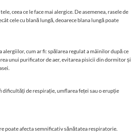
ltele, ceea ce le face mai alergice. De asemenea, rasele de
 decât cele cu blană lungă, deoarece blana lungă poate
 alergiilor, cum ar fi: spălarea regulat a mâinilor după ce
sirea unui purificator de aer, evitarea pisicii din dormitor și
asei.
dificultăți de respirație, umflarea feței sau o erupție
are poate afecta semnificativ sănătatea respiratorie.