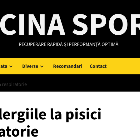
CINA SPO
RECUPERARE RAPIDĂ ȘI PERFORMANȚĂ OPTIMĂ
iata
Diverse
Recomandari
Contact
a respiratorie
rgiile la pisici
atorie