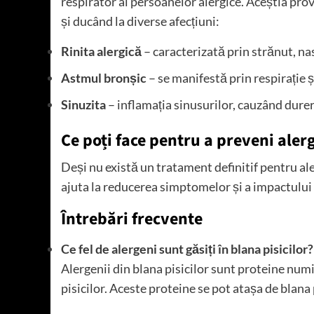
respirator al persoanelor alergice. Aceștia prov
și ducând la diverse afecțiuni:
Rinita alergică
– caracterizată prin strănut, nas
Astmul bronșic
– se manifestă prin respirație ș
Sinuzita
– inflamația sinusurilor, cauzând dureri
Ce poți face pentru a preveni alerg
Deși nu există un tratament definitif pentru aler
ajuta la reducerea simptomelor și a impactulu
Întrebări frecvente
Ce fel de alergeni sunt găsiți în blana pisicilor?
Alergenii din blana pisicilor sunt proteine numit
pisicilor. Aceste proteine se pot atașa de blana 