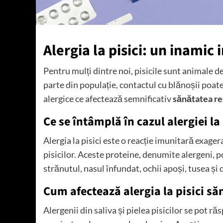
Alergia la pisici: un inamic i
Pentru mulți dintre noi, pisicile sunt animale d
parte din populație, contactul cu blănoșii poat
alergice ce afectează semnificativ
sănătatea re
Ce se întâmplă în cazul alergiei la 
Alergia la pisici este o reacție imunitară exagera
pisicilor. Aceste proteine, denumite alergeni, 
strănutul, nasul înfundat, ochii apoși, tusea și d
Cum afectează alergia la pisici să
Alergenii din saliva și pielea pisicilor se pot r