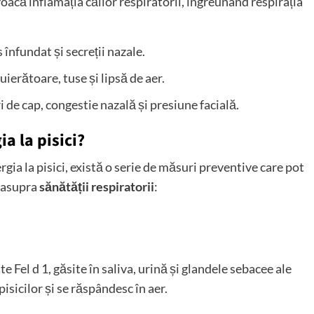
oacă inflamația căilor respiratorii, îngreunând respirația
 înfundat și secreții nazale.
uierătoare, tuse și lipsă de aer.
 de cap, congestie nazală și presiune facială.
ia la pisici?
gia la pisici, există o serie de măsuri preventive care pot
i asupra
sănătății respiratorii
:
e Fel d 1, găsite în saliva, urină și glandele sebacee ale
pisicilor și se răspândesc în aer.