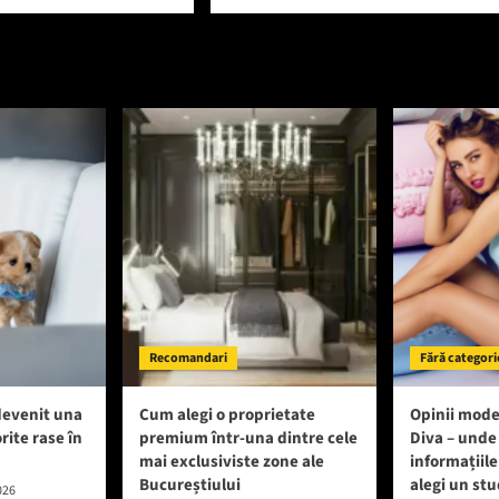
Recomandari
Fără categori
devenit una
Cum alegi o proprietate
Opinii mode
rite rase în
premium într-una dintre cele
Diva – unde
mai exclusiviste zone ale
informațiile
Bucureștiului
alegi un stu
026