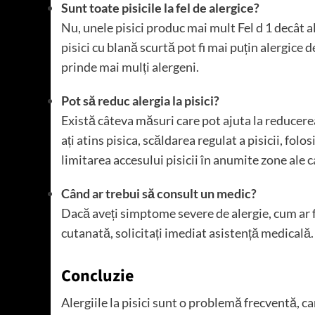
Sunt toate pisicile la fel de alergice?
Nu, unele pisici produc mai mult Fel d 1 decât a
pisici cu blană scurtă pot fi mai puțin alergice
prinde mai mulți alergeni.
Pot să reduc alergia la pisici?
Există câteva măsuri care pot ajuta la reducerea
ați atins pisica, scăldarea regulat a pisicii, folo
limitarea accesului pisicii în anumite zone ale c
Când ar trebui să consult un medic?
Dacă aveți simptome severe de alergie, cum ar fi 
cutanată, solicitați imediat asistență medicală.
Concluzie
Alergiile la pisici sunt o problemă frecventă, c