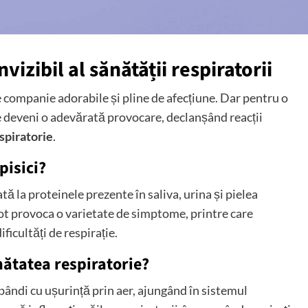
nvizibil al sănătății respiratorii
e companie adorabile și pline de afecțiune. Dar pentru o
e deveni o adevărată provocare, declanșând reacții
spiratorie
.
pisici?
tă la proteinele prezente în saliva, urina și pielea
pot provoca o varietate de simptome, printre care
ificultăți de respirație.
nătatea respiratorie?
ăspândi cu ușurință prin aer, ajungând în sistemul