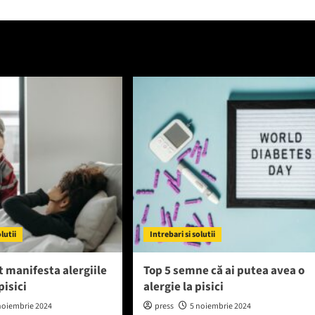
olutii
Intrebari si solutii
 manifesta alergiile
Top 5 semne că ai putea avea o
pisici
alergie la pisici
noiembrie 2024
press
5 noiembrie 2024