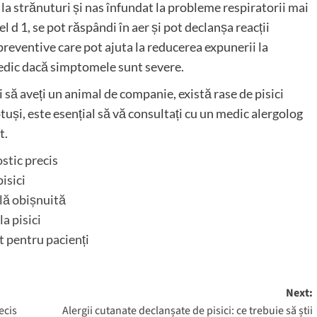
la strănuturi și nas înfundat la probleme respiratorii mai
el d 1, se pot răspândi în aer și pot declanșa reacții
preventive care pot ajuta la reducerea expunerii la
medic dacă simptomele sunt severe.
și să aveți un animal de companie, există rase de pisici
tuși, este esențial să vă consultați cu un medic alergolog
t.
ostic precis
isici
ală obișnuită
a pisici
t pentru pacienți
Next:
ecis
Alergii cutanate declanșate de pisici: ce trebuie să știi