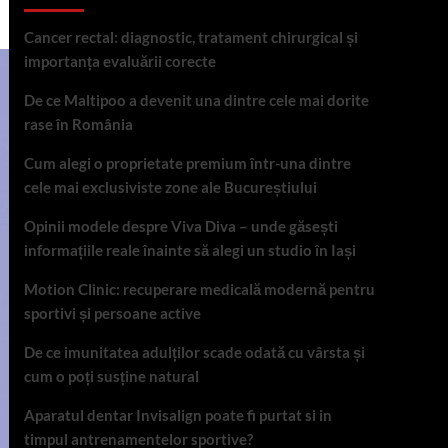
Cancer rectal: diagnostic, tratament chirurgical și
importanța evaluării corecte
De ce Maltipoo a devenit una dintre cele mai dorite
rase în România
Cum alegi o proprietate premium într-una dintre
cele mai exclusiviste zone ale Bucureștiului
Opinii modele despre Viva Diva – unde găsești
informațiile reale înainte să alegi un studio în Iași
Motion Clinic: recuperare medicală modernă pentru
sportivi și persoane active
De ce imunitatea adulților scade odată cu vârsta și
cum o poți susține natural
Aparatul dentar Invisalign poate fi purtat si in
timpul antrenamentelor sportive?