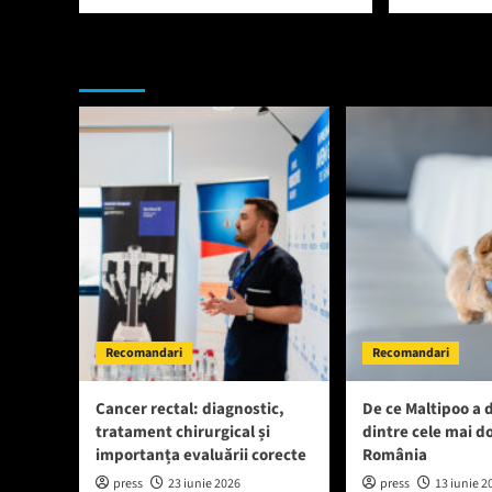
Te-ar putea interesa si:
Recomandari
Recomandari
Cancer rectal: diagnostic,
De ce Maltipoo a 
tratament chirurgical și
dintre cele mai do
importanța evaluării corecte
România
press
23 iunie 2026
press
13 iunie 2