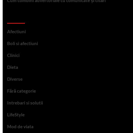
Cum combini advertoriale cu comunicate și citări
Categorii
Afectiuni
Boli si afectiuni
Clinici
Dieta
Diverse
Fără categorie
Intrebari si solutii
LifeStyle
Mod de viata