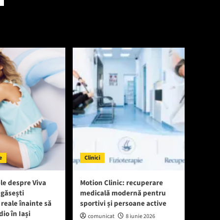
e
Clinici
le despre Viva
Motion Clinic: recuperare
 găsești
medicală modernă pentru
 reale înainte să
sportivi și persoane active
dio în Iași
comunicat
8 iunie 2026