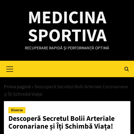
Skip
MEDICINA
to
content
SPORTIVA
RECUPERARE RAPIDĂ ȘI PERFORMANȚĂ OPTIMĂ
Primary
Menu
Prima pagină
»
Descoperă Secretul Bolii Arteriale Coronariane
și Îți Schimbă Viața!
Diverse
Descoperă Secretul Bolii Arteriale
Coronariane și Îți Schimbă Viața!