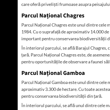
care oferă priveliști frumoase asupra peisajului
Parcul Național Chagres
Parcul Național Chagres este unul dintre cele ma
1984. Cu o suprafață de aproximativ 14.000 de 
important pentru conservarea biodiversității 
În interiorul parcului, se află Barajul Chagres,
țară. Parcul Național Chagres este, de asemene
pentru oportunitățile de observare a faunei săl
Parcul Național Gamboa
Parcul Național Gamboa este unul dintre cele m
aproximativ 3.300 de hectare. Cu toate acestea
pentru conservarea biodiversității din țară.
În interiorul parcului, se află unul dintre cele 