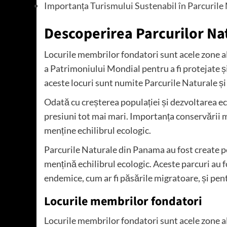
Importanța Turismului Sustenabil în Parcurile
Descoperirea Parcurilor N
Locurile membrilor fondatori sunt acele zone a
a Patrimoniului Mondial pentru a fi protejate ș
aceste locuri sunt numite Parcurile Naturale și 
Odată cu creșterea populației și dezvoltarea 
presiuni tot mai mari. Importanța conservării m
menține echilibrul ecologic.
Parcurile Naturale din Panama au fost create pe
mențină echilibrul ecologic. Aceste parcuri au fo
endemice, cum ar fi păsările migratoare, și pent
Locurile membrilor fondatori
Locurile membrilor fondatori sunt acele zone a