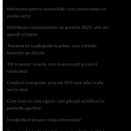
Mastodon pentru comunități: cum construiești un
nucleu activ
Distribuția comunicatelor de presă în 2025: site-uri,
agenții și rețele
Trecerea de la păcănele la poker: cum schimbi
hazardul pe decizie
Tilt în poker: ce este, cum îl recunoști și cum îl
controlezi
Conținut evergreen: articole SEO care aduc trafic
ani la rând
Cote mari vs cote sigure: cum găsești echilibrul în
pariurile sportive
Învață elevii despre risipa alimentară!