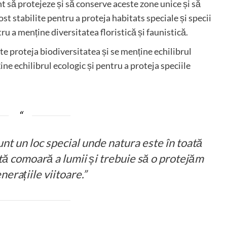
 să protejeze și să conserve aceste zone unice și să
st stabilite pentru a proteja habitats speciale și specii
ru a menține diversitatea floristică și faunistică.
te proteja biodiversitatea și se menține echilibrul
e echilibrul ecologic și pentru a proteja speciile
nt un loc special unde natura este în toată
ată comoară a lumii și trebuie să o protejăm
erațiile viitoare.”