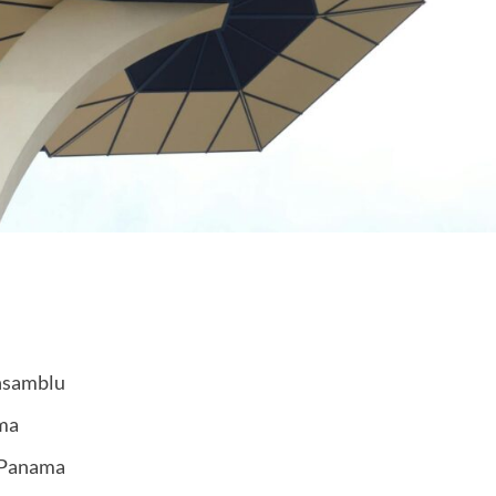
Ansamblu
ama
n Panama