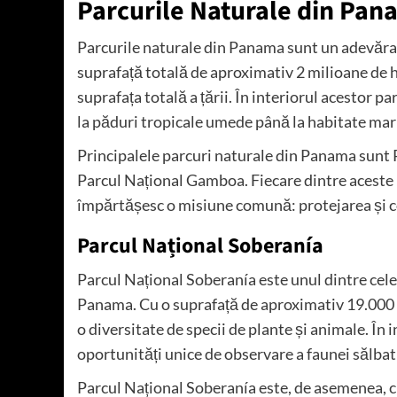
Parcurile Naturale din Pan
Parcurile naturale din Panama sunt un adevărat t
suprafață totală de aproximativ 2 milioane de 
suprafața totală a țării. În interiorul acestor p
la păduri tropicale umede până la habitate mari
Principalele parcuri naturale din Panama sunt 
Parcul Național Gamboa. Fiecare dintre aceste pa
împărtășesc o misiune comună: protejarea și c
Parcul Național Soberanía
Parcul Național Soberanía este unul dintre cele
Panama. Cu o suprafață de aproximativ 19.000 d
o diversitate de specii de plante și animale. În 
oportunități unice de observare a faunei sălbati
Parcul Național Soberanía este, de asemenea, c