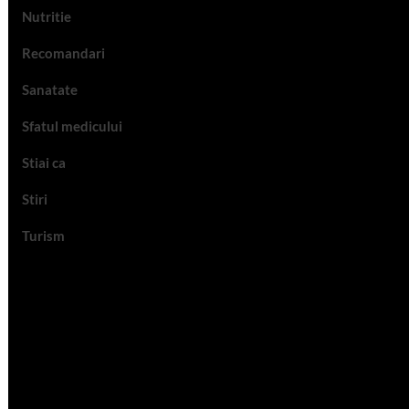
Nutritie
Recomandari
Sanatate
Sfatul medicului
Stiai ca
Stiri
Turism