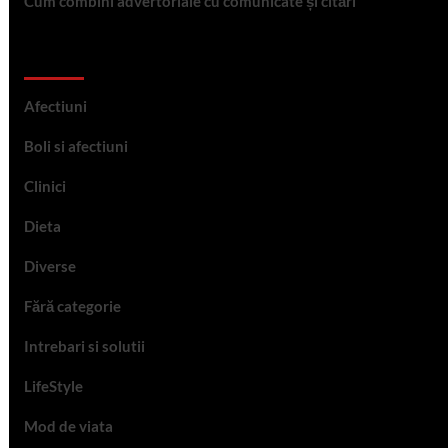
Cum combini advertoriale cu comunicate și citări
Categorii
Afectiuni
Boli si afectiuni
Clinici
Dieta
Diverse
Fără categorie
Intrebari si solutii
LifeStyle
Mod de viata