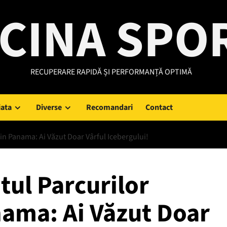
CINA SPO
RECUPERARE RAPIDĂ ȘI PERFORMANȚĂ OPTIMĂ
iata
Diverse
Recomandari
Contact
in Panama: Ai Văzut Doar Vârful Icebergului!
tul Parcurilor
nama: Ai Văzut Doar