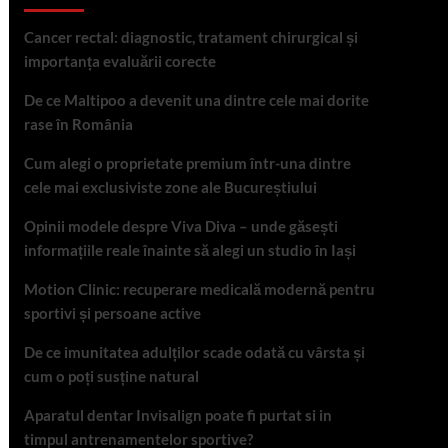
Cancer rectal: diagnostic, tratament chirurgical și
importanța evaluării corecte
De ce Maltipoo a devenit una dintre cele mai dorite
rase în România
Cum alegi o proprietate premium într-una dintre
cele mai exclusiviste zone ale Bucureștiului
Opinii modele despre Viva Diva – unde găsești
informațiile reale înainte să alegi un studio în Iași
Motion Clinic: recuperare medicală modernă pentru
sportivi și persoane active
De ce imunitatea adulților scade odată cu vârsta și
cum o poți susține natural
Aparatul dentar Invisalign poate fi purtat si in
timpul antrenamentelor sportive?