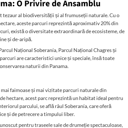
ama: O Privire de Ansamblu
ezaur al biodiversității și al frumuseții naturale. Cu o
hectare, aceste parcuri reprezintă aproximativ 20% din
arcuri, există o diversitate extraordinară de ecosisteme, de
ne și de-aripă.
Parcul Național Soberanía, Parcul Național Chagres și
rcuri are caracteristici unice și speciale, însă toate
onservarea naturii din Panama.
 mai faimoase și mai vizitate parcuri naturale din
e hectare, acest parc reprezintă un habitat ideal pentru
interiorul parcului, se află râul Soberanía, care oferă
ce și de petrecere a timpului liber.
unoscut pentru traseele sale de drumeție spectaculoase,