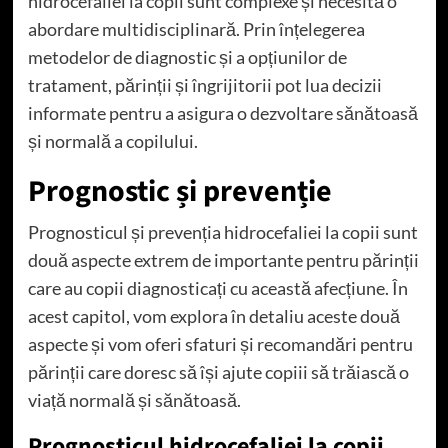
hidrocefaliei la copii sunt complexe și necesită o
abordare multidisciplinară. Prin înțelegerea
metodelor de diagnostic și a opțiunilor de
tratament, părinții și îngrijitorii pot lua decizii
informate pentru a asigura o dezvoltare sănătoasă
și normală a copilului.
Prognostic și prevenție
Prognosticul și prevenția hidrocefaliei la copii sunt
două aspecte extrem de importante pentru părinții
care au copii diagnosticați cu această afecțiune. În
acest capitol, vom explora în detaliu aceste două
aspecte și vom oferi sfaturi și recomandări pentru
părinții care doresc să își ajute copiii să trăiască o
viață normală și sănătoasă.
Prognosticul hidrocefaliei la copii