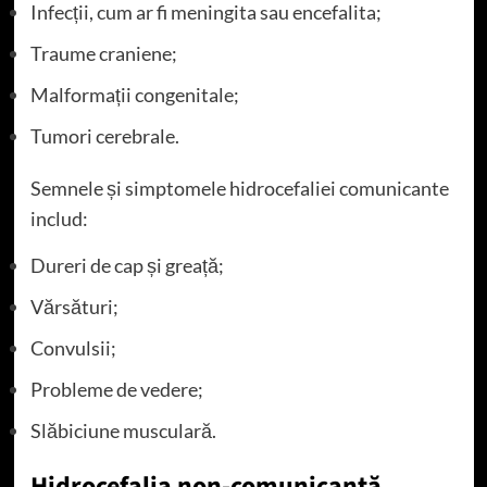
Infecții, cum ar fi meningita sau encefalita;
Traume craniene;
Malformații congenitale;
Tumori cerebrale.
Semnele și simptomele hidrocefaliei comunicante
includ:
Dureri de cap și greață;
Vărsături;
Convulsii;
Probleme de vedere;
Slăbiciune musculară.
Hidrocefalia non-comunicantă