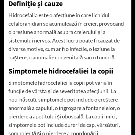
Definiție și cauze
Hidrocefalia este o afecțiune în care lichidul
cefalorahidian se acumulează în creier, provocând
o presiune anormală asupra creierului și a
sistemului nervos. Acest lucru poate fi cauzat de
diverse motive, cum ar fi o infecție, o leziune la
naștere, o anomalie congenitală sau o tumoră.
Simptomele hidrocefaliei la copii
Simptomele hidrocefaliei la copii pot varia în
funcție de vârsta și de severitatea afecțiunii. La
nou-născuți, simptomele pot include o creștere
anormală a capului, o îngroșare a fontanelelor, o
pierdere a apetitului și oboseală. La copiii mici,
simptomele pot include dureri de cap, vărsături,
somnolență și o pierdere a coordonării.