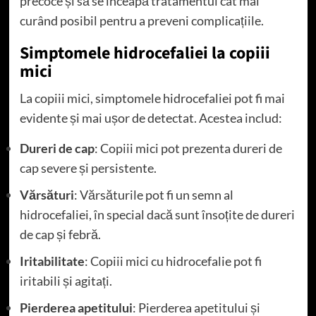
precoce și să se înceapă tratamentul cât mai
curând posibil pentru a preveni complicațiile.
Simptomele hidrocefaliei la copiii
mici
La copiii mici, simptomele hidrocefaliei pot fi mai
evidente și mai ușor de detectat. Acestea includ:
Dureri de cap
: Copiii mici pot prezenta dureri de
cap severe și persistente.
Vărsături
: Vărsăturile pot fi un semn al
hidrocefaliei, în special dacă sunt însoțite de dureri
de cap și febră.
Iritabilitate
: Copiii mici cu hidrocefalie pot fi
iritabili și agitați.
Pierderea apetitului
: Pierderea apetitului și