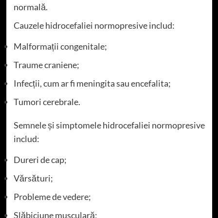
normală.
Cauzele hidrocefaliei normopresive includ:
Malformații congenitale;
Traume craniene;
Infecții, cum ar fi meningita sau encefalita;
Tumori cerebrale.
Semnele și simptomele hidrocefaliei normopresive
includ:
Dureri de cap;
Vărsături;
Probleme de vedere;
Slăbiciune musculară;