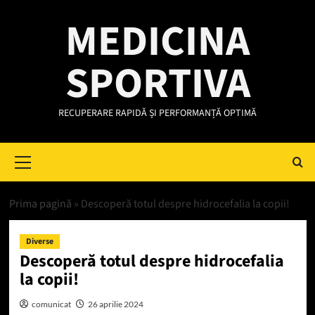
Skip
MEDICINA
to
content
SPORTIVA
RECUPERARE RAPIDĂ ȘI PERFORMANȚĂ OPTIMĂ
Primary
Menu
Prima pagină
»
Descoperă totul despre hidrocefalia la copii!
Diverse
Descoperă totul despre hidrocefalia
la copii!
comunicat
26 aprilie 2024