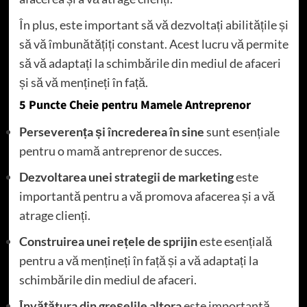
În plus, este important să vă dezvoltați abilitățile și
să vă îmbunătățiți constant. Acest lucru vă permite
să vă adaptați la schimbările din mediul de afaceri
și să vă mențineți în față.
5 Puncte Cheie pentru Mamele Antreprenor
Perseverența și încrederea în sine
sunt esențiale
pentru o mamă antreprenor de succes.
Dezvoltarea unei strategii de marketing
este
importantă pentru a vă promova afacerea și a vă
atrage clienți.
Construirea unei rețele de sprijin
este esențială
pentru a vă mențineți în față și a vă adaptați la
schimbările din mediul de afaceri.
Învățătura din greșelile altora
este importantă