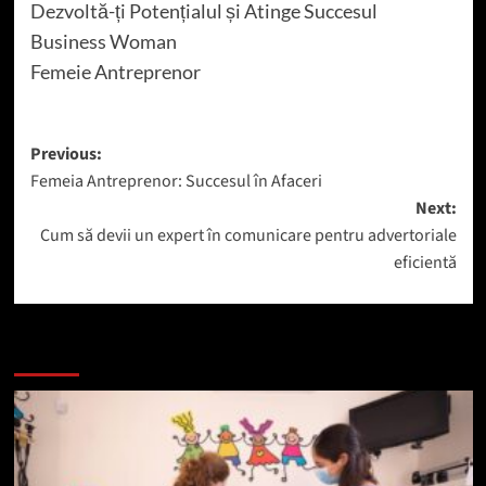
Dezvoltă-ți Potențialul și Atinge Succesul
Business Woman
Femeie Antreprenor
Post
Previous:
Femeia Antreprenor: Succesul în Afaceri
navigation
Next:
Cum să devii un expert în comunicare pentru advertoriale
eficientă
Mai mult