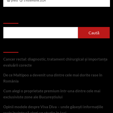
press
5 noiembrie 2024
Caută
Caută
Articole recente
Cancer rectal: diagnostic, tratament chirurgical și importanța
evaluării corecte
De ce Maltipoo a devenit una dintre cele mai dorite rase în
România
Cum alegi o proprietate premium într-una dintre cele mai
exclusiviste zone ale Bucureștiului
Opinii modele despre Viva Diva – unde găsești informațiile
reale înainte să alegi un studio în Iași