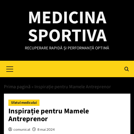
Skip
MEDICINA
to
content
SPORTIVA
RECUPERARE RAPIDĂ ȘI PERFORMANȚĂ OPTIMĂ
Primary
Menu
Prima pagină
»
Inspirație pentru Mamele Antreprenor
Sfatul medicului
Inspirație pentru Mamele
Antreprenor
comunicat
8 mai 2024