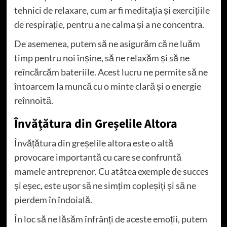
tehnici de relaxare, cum ar fi meditația și exercițiile
de respirație, pentru a ne calma și a ne concentra.
De asemenea, putem să ne asigurăm că ne luăm
timp pentru noi înșine, să ne relaxăm și să ne
reîncărcăm bateriile. Acest lucru ne permite să ne
întoarcem la muncă cu o minte clară și o energie
reînnoită.
Învățătura din Greșelile Altora
Învățătura din greșelile altora este o altă
provocare importantă cu care se confruntă
mamele antreprenor. Cu atâtea exemple de succes
și eșec, este ușor să ne simțim copleșiți și să ne
pierdem în îndoială.
În loc să ne lăsăm înfrânți de aceste emoții, putem